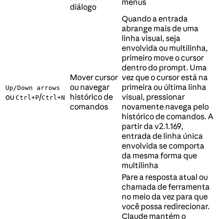
menus
diálogo
Quando a entrada
abrange mais de uma
linha visual, seja
envolvida ou multilinha,
primeiro move o cursor
dentro do prompt. Uma
Mover cursor
vez que o cursor está na
ou navegar
primeira ou última linha
Up/Down arrows
ou
/
histórico de
visual, pressionar
Ctrl+P
Ctrl+N
comandos
novamente navega pelo
histórico de comandos. A
partir da v2.1.169,
entrada de linha única
envolvida se comporta
da mesma forma que
multilinha
Pare a resposta atual ou
chamada de ferramenta
no meio da vez para que
você possa redirecionar.
Claude mantém o