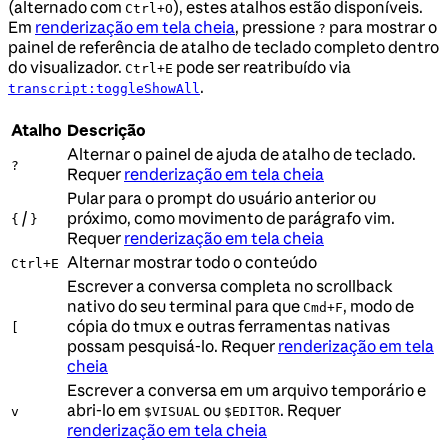
(alternado com
), estes atalhos estão disponíveis.
Ctrl+O
Em
renderização em tela cheia
, pressione
para mostrar o
?
painel de referência de atalho de teclado completo dentro
do visualizador.
pode ser reatribuído via
Ctrl+E
.
transcript:toggleShowAll
Atalho
Descrição
Alternar o painel de ajuda de atalho de teclado.
?
Requer
renderização em tela cheia
Pular para o prompt do usuário anterior ou
/
próximo, como movimento de parágrafo vim.
{
}
Requer
renderização em tela cheia
Alternar mostrar todo o conteúdo
Ctrl+E
Escrever a conversa completa no scrollback
nativo do seu terminal para que
, modo de
Cmd+F
cópia do tmux e outras ferramentas nativas
[
possam pesquisá-lo. Requer
renderização em tela
cheia
Escrever a conversa em um arquivo temporário e
abri-lo em
ou
. Requer
v
$VISUAL
$EDITOR
renderização em tela cheia