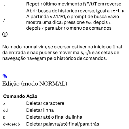
Repetir último movimento f/F/t/T em reverso
,
Abrir busca de histórico reverso, igual a
.
Ctrl+R
A partir da v2.1.191, o prompt de busca vazio
/
mostra uma dica: pressione
depois
Esc
i
depois
para abrir o menu de comandos
/
No modo normal vim, se o cursor estiver no início ou final
da entrada e não puder se mover mais,
/
e as setas de
j
k
navegação navegam pelo histórico de comandos.
Edição (modo NORMAL)
Comando
Ação
Deletar caractere
x
Deletar linha
dd
Deletar até o final da linha
D
/
/
Deletar palavra/até final/para trás
dw
de
db