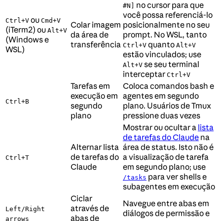
no cursor para que
#N]
você possa referenciá-lo
ou
Ctrl+V
Cmd+V
Colar imagem
posicionalmente no seu
(iTerm2) ou
Alt+V
da área de
prompt. No WSL, tanto
(Windows e
transferência
quanto
Ctrl+V
Alt+V
WSL)
estão vinculados; use
se seu terminal
Alt+V
interceptar
Ctrl+V
Tarefas em
Coloca comandos bash e
execução em
agentes em segundo
Ctrl+B
segundo
plano. Usuários de Tmux
plano
pressione duas vezes
Mostrar ou ocultar a
lista
de tarefas do Claude
na
Alternar lista
área de status. Isto não é
de tarefas do
a visualização de tarefa
Ctrl+T
Claude
em segundo plano; use
para ver shells e
/tasks
subagentes em execução
Ciclar
Navegue entre abas em
através de
Left/Right
diálogos de permissão e
abas de
arrows