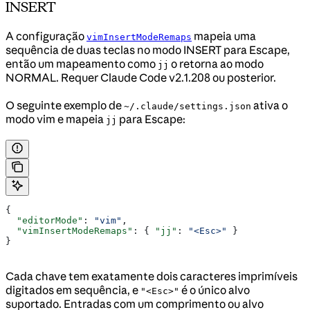
INSERT
A configuração
mapeia uma
vimInsertModeRemaps
sequência de duas teclas no modo INSERT para Escape,
então um mapeamento como
o retorna ao modo
jj
NORMAL. Requer Claude Code v2.1.208 ou posterior.
O seguinte exemplo de
ativa o
~/.claude/settings.json
modo vim e mapeia
para Escape:
jj
{
  "editorMode"
: 
"vim"
,
  "vimInsertModeRemaps"
: { 
"jj"
: 
"<Esc>"
 }
}
Cada chave tem exatamente dois caracteres imprimíveis
digitados em sequência, e
é o único alvo
"<Esc>"
suportado. Entradas com um comprimento ou alvo