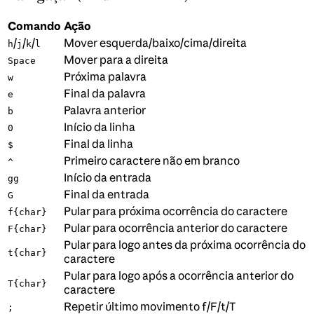
Comando
Ação
/
/
/
Mover esquerda/baixo/cima/direita
h
j
k
l
Mover para a direita
Space
Próxima palavra
w
Final da palavra
e
Palavra anterior
b
Início da linha
0
Final da linha
$
Primeiro caractere não em branco
^
Início da entrada
gg
Final da entrada
G
Pular para próxima ocorrência do caractere
f{char}
Pular para ocorrência anterior do caractere
F{char}
Pular para logo antes da próxima ocorrência do
t{char}
caractere
Pular para logo após a ocorrência anterior do
T{char}
caractere
Repetir último movimento f/F/t/T
;