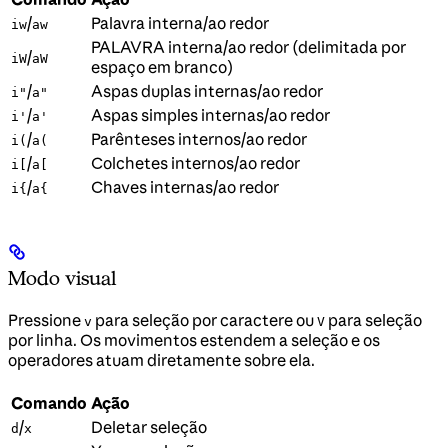
/
Palavra interna/ao redor
iw
aw
PALAVRA interna/ao redor (delimitada por
/
iW
aW
espaço em branco)
/
Aspas duplas internas/ao redor
i"
a"
/
Aspas simples internas/ao redor
i'
a'
/
Parênteses internos/ao redor
i(
a(
/
Colchetes internos/ao redor
i[
a[
/
Chaves internas/ao redor
i{
a{
Modo visual
Pressione
para seleção por caractere ou
para seleção
v
V
por linha. Os movimentos estendem a seleção e os
operadores atuam diretamente sobre ela.
Comando
Ação
/
Deletar seleção
d
x