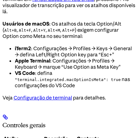
visualizador de transcrição para ver os atalhos disponíveis
lá.
Usuários de macOS
: Os atalhos da tecla Option/Alt
(
,
,
,
,
) exigem configurar
Alt+B
Alt+F
Alt+Y
Alt+M
Alt+P
Option como Meta no seu terminal:
iTerm2
: Configurações → Profiles → Keys → General
→ defina Left/Right Option key para “Esc+”
Apple Terminal
: Configurações → Profiles →
Keyboard → marque “Use Option as Meta Key”
VS Code
: defina
nas
"terminal.integrated.macOptionIsMeta": true
configurações do VS Code
Veja
Configuração de terminal
para detalhes.
Controles gerais