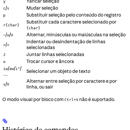
Yancar seleção
y
/
Mudar seleção
c
s
Substituir seleção pelo conteúdo do registro
p
Substituir cada caractere selecionado por
r{char}
{char}
/
/
Alternar, minúsculas ou maiúsculas na seleção
~
u
U
Indentar ou desindentação de linhas
/
>
<
selecionadas
Juntar linhas selecionadas
J
Trocar cursor e âncora
o
/
/
/
iw
aw
i"
Selecionar um objeto de texto
…
Alternar entre seleção por caractere e por
/
v
V
linha, ou sair
O modo visual por bloco com
não é suportado.
Ctrl+V
Histórico de comandos