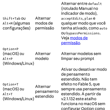
Alternar entre
default
(rotulado Manual no
indicador de modo),
ou
Alternar
,
e
Shift+Tab
acceptEdits
plan
(algumas
modos de
qualquer modo que você
Alt+M
configurações)
permissão
tenha ativado, como
auto
ou
.
bypassPermissions
Veja
modos de
permissão
.
Option+P
(macOS) ou
Alternar
Alternar modelos sem
modelo
limpar seu prompt
Alt+P
(Windows/Linux)
Ativar ou desativar modo
de pensamento
estendido. Não tem
efeito no Fable 5, que
Option+T
Alternar
(macOS) ou
sempre usa pensamento
pensamento
estendido. A partir da
Alt+T
estendido
(Windows/Linux)
v2.1.132 este atalho
funciona no macOS sem
configurar Option como