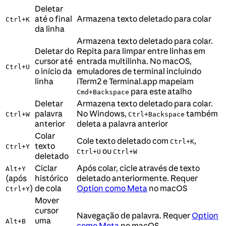
Deletar
até o final
Armazena texto deletado para colar
Ctrl+K
da linha
Armazena texto deletado para colar.
Deletar do
Repita para limpar entre linhas em
cursor até
entrada multilinha. No macOS,
Ctrl+U
o início da
emuladores de terminal incluindo
linha
iTerm2 e Terminal.app mapeiam
para este atalho
Cmd+Backspace
Deletar
Armazena texto deletado para colar.
palavra
No Windows,
também
Ctrl+W
Ctrl+Backspace
anterior
deleta a palavra anterior
Colar
Cole texto deletado com
,
Ctrl+K
texto
Ctrl+Y
ou
Ctrl+U
Ctrl+W
deletado
Ciclar
Após colar, cicle através de texto
Alt+Y
(após
histórico
deletado anteriormente. Requer
)
de cola
Option como Meta
no macOS
Ctrl+Y
Mover
cursor
Navegação de palavra. Requer
Option
uma
Alt+B
como Meta
no macOS