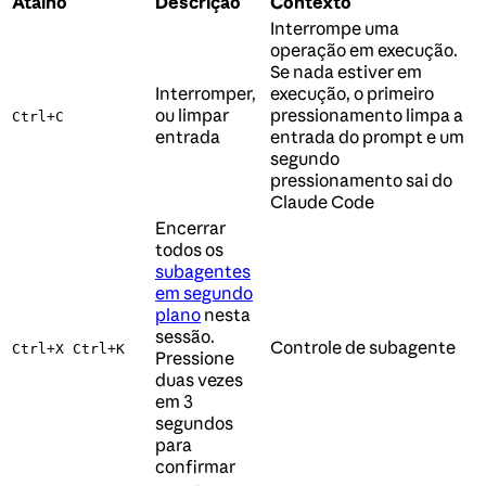
Atalho
Descrição
Contexto
Interrompe uma
operação em execução.
Se nada estiver em
Interromper,
execução, o primeiro
ou limpar
pressionamento limpa a
Ctrl+C
entrada
entrada do prompt e um
segundo
pressionamento sai do
Claude Code
Encerrar
todos os
subagentes
em segundo
plano
nesta
sessão.
Controle de subagente
Ctrl+X Ctrl+K
Pressione
duas vezes
em 3
segundos
para
confirmar