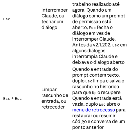
trabalho realizado até
Interromper
agora. Quando um
Claude, ou
diálogo como um prompt
Esc
fechar um
de permissão está
diálogo
aberto,
fecha o
Esc
diálogo em vez de
interromper Claude.
Antes da v2.1.202,
em
Esc
alguns diálogos
interrompia Claude e
deixava o diálogo aberto
Quando a entrada do
prompt contém texto,
duplo
limpa e salva o
Esc
rascunho no histórico
Limpar
para que
o recupere.
Up
rascunho de
+
Quando a entrada está
Esc
Esc
entrada, ou
vazia, duplo
abre o
Esc
retroceder
menu de retrocesso
para
restaurar ou resumir
código e conversa de um
ponto anterior