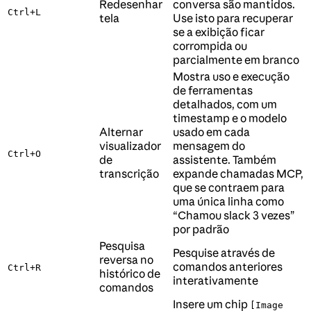
Redesenhar
conversa são mantidos.
Ctrl+L
tela
Use isto para recuperar
se a exibição ficar
corrompida ou
parcialmente em branco
Mostra uso e execução
de ferramentas
detalhados, com um
timestamp e o modelo
Alternar
usado em cada
visualizador
mensagem do
Ctrl+O
de
assistente. Também
transcrição
expande chamadas MCP,
que se contraem para
uma única linha como
“Chamou slack 3 vezes”
por padrão
Pesquisa
Pesquise através de
reversa no
comandos anteriores
Ctrl+R
histórico de
interativamente
comandos
Insere um chip
[Image