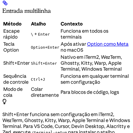
Entrada multilinha
Método
Atalho
Contexto
Escape
Funciona em todos os
+
\
Enter
rápido
terminais
Tecla
Após ativar
Option como Meta
Option+Enter
Option
no macOS
Nativo em iTerm2, WezTerm,
Shift+Enter
Ghostty, Kitty, Warp, Apple
Shift+Enter
Terminal, Windows Terminal
Sequência
Funciona em qualquer terminal
Ctrl+J
de controle
sem configuração
Modo de
Colar
Para blocos de código, logs
cola
diretamente
Shift+Enter funciona sem configuração em iTerm2,
WezTerm, Ghostty, Kitty, Warp, Apple Terminal e Windows
Terminal. Para VS Code, Cursor, Devin Desktop, Alacritty e
Zed, execute
para instalar o atalho.
/terminal-setup