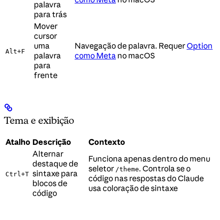
palavra
para trás
Mover
cursor
uma
Navegação de palavra. Requer
Option
Alt+F
palavra
como Meta
no macOS
para
frente
Tema e exibição
Atalho
Descrição
Contexto
Alternar
Funciona apenas dentro do menu
destaque de
seletor
. Controla se o
/theme
sintaxe para
Ctrl+T
código nas respostas do Claude
blocos de
usa coloração de sintaxe
código