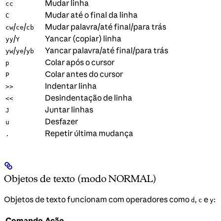
Mudar linha
cc
Mudar até o final da linha
C
/
/
Mudar palavra/até final/para trás
cw
ce
cb
/
Yancar (copiar) linha
yy
Y
/
/
Yancar palavra/até final/para trás
yw
ye
yb
Colar após o cursor
p
Colar antes do cursor
P
Indentar linha
>>
Desindentação de linha
<<
Juntar linhas
J
Desfazer
u
Repetir última mudança
.
Objetos de texto (modo NORMAL)
Objetos de texto funcionam com operadores como
,
e
:
d
c
y
Comando
Ação