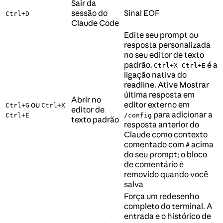
Sair da
sessão do
Sinal EOF
Ctrl+D
Claude Code
Edite seu prompt ou
resposta personalizada
no seu editor de texto
padrão.
é a
Ctrl+X Ctrl+E
ligação nativa do
readline. Ative Mostrar
última resposta em
Abrir no
ou
editor externo em
Ctrl+G
Ctrl+X
editor de
para adicionar a
Ctrl+E
/config
texto padrão
resposta anterior do
Claude como contexto
comentado com
acima
#
do seu prompt; o bloco
de comentário é
removido quando você
salva
Força um redesenho
completo do terminal. A
entrada e o histórico de