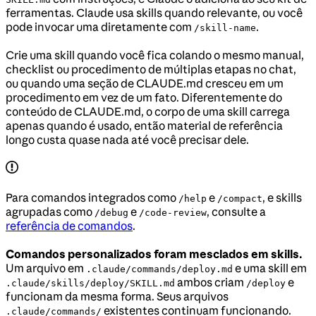
ferramentas. Claude usa skills quando relevante, ou você
pode invocar uma diretamente com
.
/skill-name
Crie uma skill quando você fica colando o mesmo manual,
checklist ou procedimento de múltiplas etapas no chat,
ou quando uma seção de CLAUDE.md cresceu em um
procedimento em vez de um fato. Diferentemente do
conteúdo de CLAUDE.md, o corpo de uma skill carrega
apenas quando é usado, então material de referência
longo custa quase nada até você precisar dele.
Para comandos integrados como
e
, e skills
/help
/compact
agrupadas como
e
, consulte a
/debug
/code-review
referência de comandos
.
Comandos personalizados foram mesclados em skills.
Um arquivo em
e uma skill em
.claude/commands/deploy.md
ambos criam
e
.claude/skills/deploy/SKILL.md
/deploy
funcionam da mesma forma. Seus arquivos
existentes continuam funcionando.
.claude/commands/