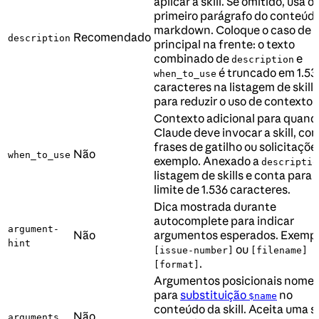
aplicar a skill. Se omitido, usa o
primeiro parágrafo do conteúd
markdown. Coloque o caso de 
Recomendado
description
principal na frente: o texto
combinado de
e
description
é truncado em 1.53
when_to_use
caracteres na listagem de skills
para reduzir o uso de contexto.
Contexto adicional para quand
Claude deve invocar a skill, co
frases de gatilho ou solicitaçõe
Não
when_to_use
exemplo. Anexado a
descriptio
listagem de skills e conta para 
limite de 1.536 caracteres.
Dica mostrada durante
autocomplete para indicar
argument-
Não
argumentos esperados. Exempl
hint
ou
[issue-number]
[filename]
.
[format]
Argumentos posicionais nome
para
substituição
no
$name
conteúdo da skill. Aceita uma s
Não
arguments