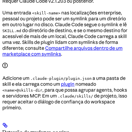
Requer Claude Code v2.1.203 ou posterior.
Uma entrada
nas localizações enterprise,
<skill-name>
pessoal ou projeto pode ser um symlink para um diretório
em outro lugar no disco. Claude Code segue o symlink e lê
do diretório de destino, e se o mesmo destino for
SKILL.md
acessível de mais de um local, Claude Code carrega a skill
uma vez. Skills de plugin lidam com symlinks de forma
diferente; consulte
Compartilhe arquivos dentro de um
marketplace com symlinks
.
Adicione um
a uma pasta de
.claude-plugin/plugin.json
skill e ela carrega como um
plugin
nomeado
, para que possa agrupar agents, hooks
<name>@skills-dir
e servidores MCP. Em um
de projeto, isso
.claude/skills/
requer aceitar o diálogo de confiança do workspace
primeiro.
Detecção de mudança ao vivo