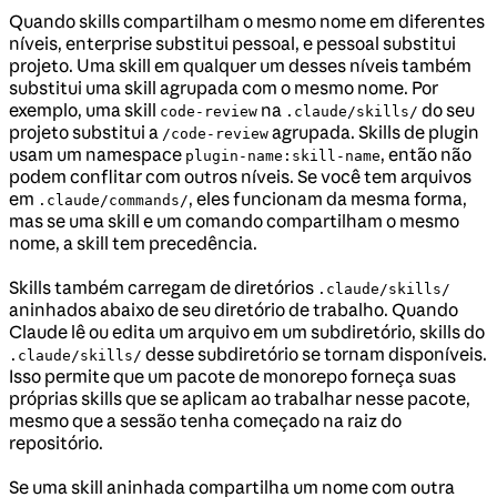
Quando skills compartilham o mesmo nome em diferentes
níveis, enterprise substitui pessoal, e pessoal substitui
projeto. Uma skill em qualquer um desses níveis também
substitui uma skill agrupada com o mesmo nome. Por
exemplo, uma skill
na
do seu
code-review
.claude/skills/
projeto substitui a
agrupada. Skills de plugin
/code-review
usam um namespace
, então não
plugin-name:skill-name
podem conflitar com outros níveis. Se você tem arquivos
em
, eles funcionam da mesma forma,
.claude/commands/
mas se uma skill e um comando compartilham o mesmo
nome, a skill tem precedência.
Skills também carregam de diretórios
.claude/skills/
aninhados abaixo de seu diretório de trabalho. Quando
Claude lê ou edita um arquivo em um subdiretório, skills do
desse subdiretório se tornam disponíveis.
.claude/skills/
Isso permite que um pacote de monorepo forneça suas
próprias skills que se aplicam ao trabalhar nesse pacote,
mesmo que a sessão tenha começado na raiz do
repositório.
Se uma skill aninhada compartilha um nome com outra