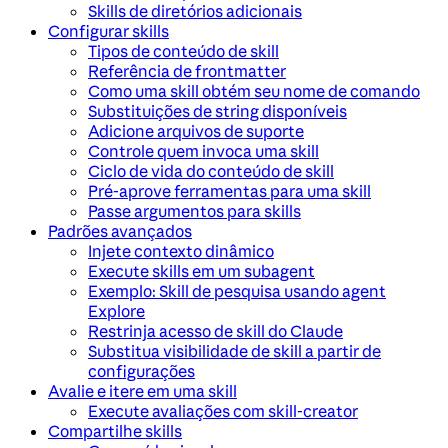
Skills de diretórios adicionais
Configurar skills
Tipos de conteúdo de skill
Referência de frontmatter
Como uma skill obtém seu nome de comando
Substituições de string disponíveis
Adicione arquivos de suporte
Controle quem invoca uma skill
Ciclo de vida do conteúdo de skill
Pré-aprove ferramentas para uma skill
Passe argumentos para skills
Padrões avançados
Injete contexto dinâmico
Execute skills em um subagent
Exemplo: Skill de pesquisa usando agent
Explore
Restrinja acesso de skill do Claude
Substitua visibilidade de skill a partir de
configurações
Avalie e itere em uma skill
Execute avaliações com skill-creator
Compartilhe skills