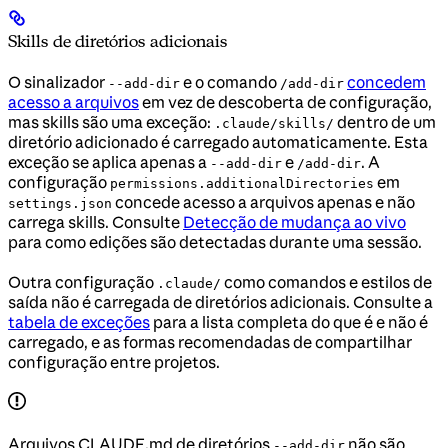
Skills de diretórios adicionais
O sinalizador
e o comando
concedem
--add-dir
/add-dir
acesso a arquivos
em vez de descoberta de configuração,
mas skills são uma exceção:
dentro de um
.claude/skills/
diretório adicionado é carregado automaticamente. Esta
exceção se aplica apenas a
e
. A
--add-dir
/add-dir
configuração
em
permissions.additionalDirectories
concede acesso a arquivos apenas e não
settings.json
carrega skills. Consulte
Detecção de mudança ao vivo
para como edições são detectadas durante uma sessão.
Outra configuração
como comandos e estilos de
.claude/
saída não é carregada de diretórios adicionais. Consulte a
tabela de exceções
para a lista completa do que é e não é
carregado, e as formas recomendadas de compartilhar
configuração entre projetos.
Arquivos CLAUDE.md de diretórios
não são
--add-dir