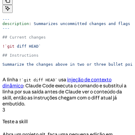
---
description
: 
Summarizes uncommitted changes and flags a
---
## Current changes
!`git
 diff HEAD`
## Instructions
Summarize the changes above in two or three bullet poin
A linha
usa
injeção de contexto
!`git diff HEAD`
dinâmico
: Claude Code executa o comando e substitui a
linha por sua saída antes de Claude ver o conteúdo da
skill, então as instruções chegam com o diff atual já
embutido.
3
Teste a skill
Abra um projeto git, faça uma pequena edição em