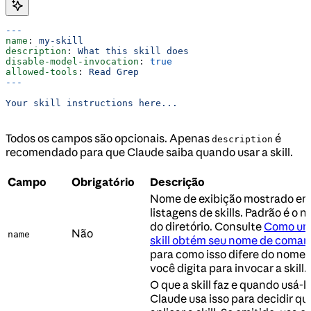
---
name
: 
my-skill
description
: 
What this skill does
disable-model-invocation
: 
true
allowed-tools
: 
Read Grep
---
Your skill instructions here...
Todos os campos são opcionais. Apenas
é
description
recomendado para que Claude saiba quando usar a skill.
Campo
Obrigatório
Descrição
Nome de exibição mostrado e
listagens de skills. Padrão é o 
do diretório. Consulte
Como u
Não
name
skill obtém seu nome de coma
para como isso difere do nome 
você digita para invocar a skill.
O que a skill faz e quando usá-la
Claude usa isso para decidir q