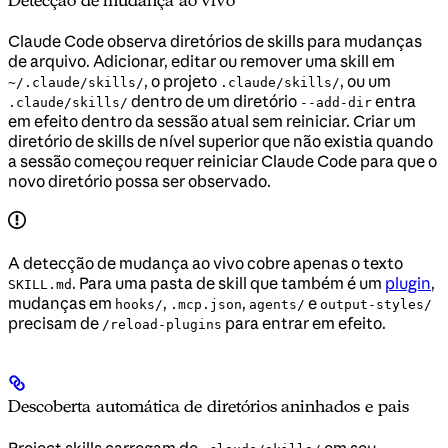
Claude Code observa diretórios de skills para mudanças
de arquivo. Adicionar, editar ou remover uma skill em
, o projeto
, ou um
~/.claude/skills/
.claude/skills/
dentro de um diretório
entra
.claude/skills/
--add-dir
em efeito dentro da sessão atual sem reiniciar. Criar um
diretório de skills de nível superior que não existia quando
a sessão começou requer reiniciar Claude Code para que o
novo diretório possa ser observado.
A detecção de mudança ao vivo cobre apenas o texto
. Para uma pasta de skill que também é um
plugin
,
SKILL.md
mudanças em
,
,
e
hooks/
.mcp.json
agents/
output-styles/
precisam de
para entrar em efeito.
/reload-plugins
Descoberta automática de diretórios aninhados e pais
Project skills carregam de
em seu