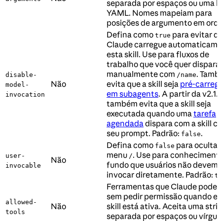
separada por espaços ou uma li
YAML. Nomes mapeiam para
posições de argumento em ord
Defina como
para evitar q
true
Claude carregue automaticam
esta skill. Use para fluxos de
trabalho que você quer dispara
manualmente com
. Tam
disable-
/name
Não
evita que a skill seja
pré-carreg
model-
em subagents
. A partir da v2.1.
invocation
também evita que a skill seja
executada quando uma
tarefa
agendada
dispara com a skill 
seu prompt. Padrão:
.
false
Defina como
para ocultar
false
menu
. Use para conheciment
user-
/
Não
fundo que usuários não devem
invocable
invocar diretamente. Padrão:
t
Ferramentas que Claude pode 
sem pedir permissão quando e
allowed-
Não
skill está ativa. Aceita uma stri
tools
separada por espaços ou vírgul