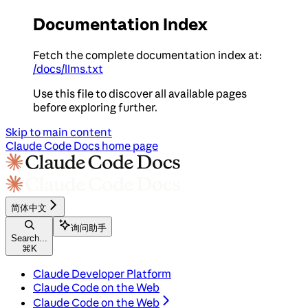
Documentation Index
Fetch the complete documentation index at:
/docs/llms.txt
Use this file to discover all available pages
before exploring further.
Skip to main content
Claude Code Docs
home page
简体中文
询问助手
Search...
⌘
K
Claude Developer Platform
Claude Code on the Web
Claude Code on the Web