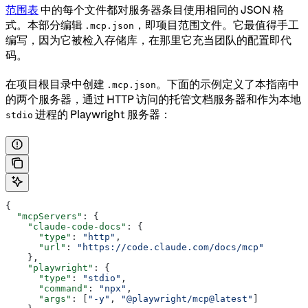
范围表
中的每个文件都对服务器条目使用相同的 JSON 格
式。本部分编辑
，即项目范围文件。它最值得手工
.mcp.json
编写，因为它被检入存储库，在那里它充当团队的配置即代
码。
在项目根目录中创建
。下面的示例定义了本指南中
.mcp.json
的两个服务器，通过 HTTP 访问的托管文档服务器和作为本地
进程的 Playwright 服务器：
stdio
{
  "mcpServers"
: {
    "claude-code-docs"
: {
      "type"
: 
"http"
,
      "url"
: 
"https://code.claude.com/docs/mcp"
    },
    "playwright"
: {
      "type"
: 
"stdio"
,
      "command"
: 
"npx"
,
      "args"
: [
"-y"
, 
"@playwright/mcp@latest"
]