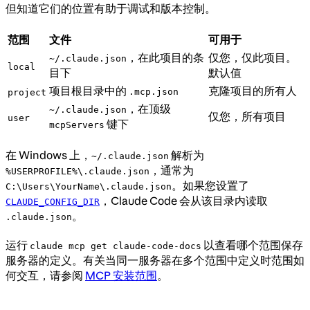
但知道它们的位置有助于调试和版本控制。
范围
文件
可用于
，在此项目的条
仅您，仅此项目。
~/.claude.json
local
目下
默认值
项目根目录中的
克隆项目的所有人
.mcp.json
project
，在顶级
~/.claude.json
仅您，所有项目
user
键下
mcpServers
在 Windows 上，
解析为
~/.claude.json
，通常为
%USERPROFILE%\.claude.json
。如果您设置了
C:\Users\YourName\.claude.json
，Claude Code 会从该目录内读取
CLAUDE_CONFIG_DIR
。
.claude.json
运行
以查看哪个范围保存
claude mcp get claude-code-docs
服务器的定义。有关当同一服务器在多个范围中定义时范围如
何交互，请参阅
MCP 安装范围
。