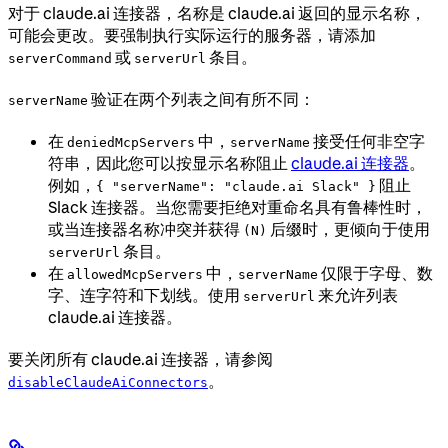
对于 claude.ai 连接器，名称是 claude.ai 返回的显示名称，
可能会更改。要强制执行实际运行的服务器，请添加
或
条目。
serverCommand
serverUrl
验证在两个列表之间有所不同：
serverName
在
中，
接受任何非空字
deniedMcpServers
serverName
符串，因此您可以按显示名称阻止
claude.ai 连接器
。
例如，
阻止
{ "serverName": "claude.ai Slack" }
Slack 连接器。当您需要拒绝对重命名具有鲁棒性时，
或当连接器名称冲突并获得
后缀时，更倾向于使用
(N)
条目。
serverUrl
在
中，
仅限于字母、数
allowedMcpServers
serverName
字、连字符和下划线。使用
来允许列表
serverUrl
claude.ai 连接器。
要关闭所有 claude.ai 连接器，请参阅
。
disableClaudeAiConnectors