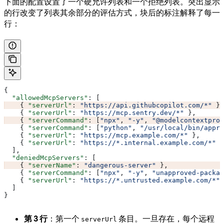
下面的配置设置了一个硬允许列表和一个拒绝列表。突出显示
的行改变了列表其余部分的评估方式，块后的标注解释了每一
行：
{
  "allowedMcpServers"
: [
    { 
"serverUrl"
: 
"https://api.githubcopilot.com/*"
 },
    { 
"serverUrl"
: 
"https://mcp.sentry.dev/*"
 },
    { 
"serverCommand"
: [
"npx"
, 
"-y"
, 
"@modelcontextprot
    { 
"serverCommand"
: [
"python"
, 
"/usr/local/bin/appro
    { 
"serverUrl"
: 
"https://mcp.example.com/*"
 },
    { 
"serverUrl"
: 
"https://*.internal.example.com/*"
 }
  ],
  "deniedMcpServers"
: [
    { 
"serverName"
: 
"dangerous-server"
 },
    { 
"serverCommand"
: [
"npx"
, 
"-y"
, 
"unapproved-packag
    { 
"serverUrl"
: 
"https://*.untrusted.example.com/*"
 
  ]
}
第 3 行
：第一个
条目。一旦存在，每个远程
serverUrl