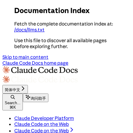
Documentation Index
Fetch the complete documentation index at:
/docs/llms.txt
Use this file to discover all available pages
before exploring further.
Skip to main content
Claude Code Docs
home page
简体中文
询问助手
Search...
⌘
K
Claude Developer Platform
Claude Code on the Web
Claude Code on the Web