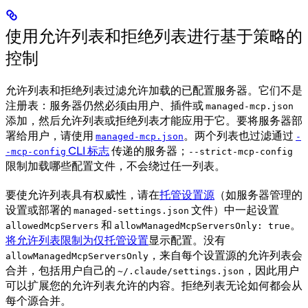
使用允许列表和拒绝列表进行基于策略的
控制
允许列表和拒绝列表过滤允许加载的已配置服务器。它们不是
注册表：服务器仍然必须由用户、插件或
managed-mcp.json
添加，然后允许列表或拒绝列表才能应用于它。要将服务器部
署给用户，请使用
。两个列表也过滤通过
managed-mcp.json
-
CLI 标志
传递的服务器；
-mcp-config
--strict-mcp-config
限制加载哪些配置文件，不会绕过任一列表。
要使允许列表具有权威性，请在
托管设置源
（如服务器管理的
设置或部署的
文件）中一起设置
managed-settings.json
和
。
allowedMcpServers
allowManagedMcpServersOnly: true
将允许列表限制为仅托管设置
显示配置。没有
，来自每个设置源的允许列表会
allowManagedMcpServersOnly
合并，包括用户自己的
，因此用户
~/.claude/settings.json
可以扩展您的允许列表允许的内容。拒绝列表无论如何都会从
每个源合并。