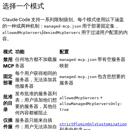
选择一个模式
Claude Code 支持一系列限制级别。每个模式使用以下涵盖
的一种或两种机制：
用于部署固定集，
managed-mcp.json
/
用于过滤用户配置的内
allowedMcpServers
deniedMcpServers
容。
模式
功能
配置
任何地方都不加载服
带有空服务器
禁用
managed-mcp.json
务器
映射
MCP
每个用户获得相同的
固定
包含您想要的
managed-mcp.json
服务器，无法添加其
部署
服务器
他服务器
发布批准的服务器列
批准
+
allowedMcpServers
表；用户添加他们想
的目
allowManagedMcpServersOnly:
要的服务器，其他任
录
true
何内容都被阻止
仅插
服务器只能来自插
strictPluginOnlyCustomization
件服
件；用户无法添加自
列表中包含
mcp