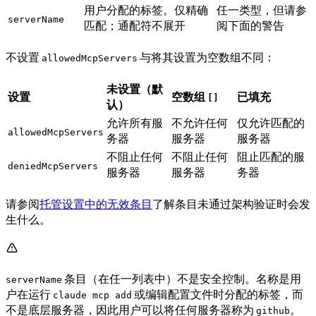
用户分配的标签。仅精确
任一类型，但请参
serverName
匹配；通配符不展开
阅下面的警告
不设置
与将其设置为空数组不同：
allowedMcpServers
未设置（默
设置
空数组
已填充
[]
认）
允许所有服
不允许任何
仅允许匹配的
allowedMcpServers
务器
服务器
服务器
不阻止任何
不阻止任何
阻止匹配的服
deniedMcpServers
服务器
服务器
务器
请参阅
托管设置中的无效条目
了解条目未通过架构验证时会发
生什么。
条目（在任一列表中）不是安全控制。名称是用
serverName
户在运行
或编辑配置文件时分配的标签，而
claude mcp add
不是底层服务器，因此用户可以将任何服务器称为
。
github