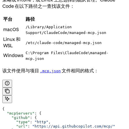
Code 在以下路径之一查找该文件：
平台
路径
/Library/Application
macOS
Support/ClaudeCode/managed-mcp.json
Linux 和
/etc/claude-code/managed-mcp.json
WSL
C:\Program Files\ClaudeCode\managed-
Windows
mcp.json
该文件使用与项目
文件相同的格式：
.mcp.json
{
  "mcpServers"
: {
    "github"
: {
      "type"
: 
"http"
,
      "url"
: 
"https://api.githubcopilot.com/mcp/"