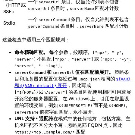
一个
条目。仅当允许列表不包含
serverUrl
（HTTP 或
条目时，
匹配才计数
serverUrl
serverName
SSE）
一个
条目。仅当允许列表不包含
serverCommand
Stdio
条目时，
匹配才计数
serverCommand
serverName
这些检查中适用三个匹配规则：
命令精确匹配。
每个参数，按顺序。
["npx", "-y",
不匹配
或
"server"]
["npx", "server"]
["npx", "-y",
。
"server", "--flag"]
和
值在匹配前展开。
策略条
serverCommand
serverUrl
目和服务器的配置值都经过与
相同的
.mcp.json
${VAR}
和
展开
，因此写成
${VAR:-default}
的条目匹配使用相同引用或展
["${HOME}/bin/server"]
开路径的服务器配置。在 Windows 上，引用在那里设
置的环境变量，例如
而不是
。
${USERPROFILE}
${HOME}
值按字面匹配，永不展开。
serverName
URL 支持
通配符
在模式中的任何地方，包括方案。主
*
机名匹配不区分大小写，忽略尾部 FQDN 点，因此
匹配
https://Mcp.Example.com/*