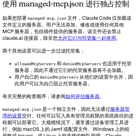
使用 managed-mcp.json 进行独占控制
如果您部署
文件，Claude Code 仅加载该
managed-mcp.json
文件定义的服务器。用户无法添加、修改或使用任何其他
MCP 服务器，包括插件提供的服务器。该文件还会禁止
claude.ai 连接器，除非您
允许它们与托管集一起使用
。
两个其他设置可以进一步过滤托管集：
和
也适用于托管
allowedMcpServers
deniedMcpServers
服务器，因此不通过它们的托管服务器将不会加载。
用户自己的
从他们的设置中合并，因
deniedMcpServers
此用户可以为自己阻止托管服务器。
有关完整的检查顺序，请参阅
如何评估服务器
。
是一个独立文件，因此无法通过
服务器管
managed-mcp.json
理的设置
交付。任何可以写入具有管理员权限的系统路径的进
程都可以部署它。大规模情况下，通常通过设备管理工具进
行，例如 macOS 上的 Jamf 或配置文件、Windows 上的组
策略或 Intune，或 Linux 上您选择的舰队管理。Claude