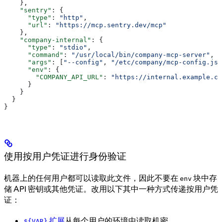
    },
    "sentry"
: {
      "type"
: 
"http"
,
      "url"
: 
"https://mcp.sentry.dev/mcp"
    },
    "company-internal"
: {
      "type"
: 
"stdio"
,
      "command"
: 
"/usr/local/bin/company-mcp-server"
,
      "args"
: [
"--config"
, 
"/etc/company/mcp-config.jso
      "env"
: {
        "COMPANY_API_URL"
: 
"https://internal.example.co
      }
    }
  }
}
使用按用户凭证进行身份验证
机器上的任何用户都可以读取此文件，因此不要在
块中存
env
储 API 密钥或其他凭证。改用以下其中一种方式传递按用户凭
证：
扩展
从每个用户的环境中读取机密。
${VAR}