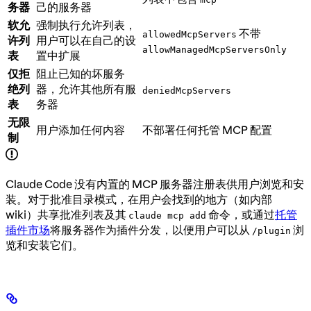
务器
己的服务器
软允
强制执行允许列表，
不带
allowedMcpServers
许列
用户可以在自己的设
allowManagedMcpServersOnly
表
置中扩展
仅拒
阻止已知的坏服务
绝列
器，允许其他所有服
deniedMcpServers
表
务器
无限
用户添加任何内容
不部署任何托管 MCP 配置
制
Claude Code 没有内置的 MCP 服务器注册表供用户浏览和安
装。对于批准目录模式，在用户会找到的地方（如内部
wiki）共享批准列表及其
命令，或通过
托管
claude mcp add
插件市场
将服务器作为插件分发，以便用户可以从
浏
/plugin
览和安装它们。