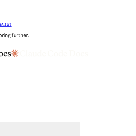
ms.txt
oring further.