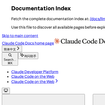
Documentation Index
Fetch the complete documentation index at:
/docs/ll
Use this file to discover all available pages before expl
Skip to main content
Claude Code Docs
home page
简体中文
询问助手
Search...
⌘
K
Claude Developer Platform
Claude Code on the Web
Claude Code on the Web