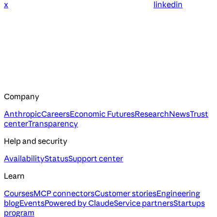
x
linkedin
Company
Anthropic
Careers
Economic Futures
Research
News
Trust
center
Transparency
Help and security
Availability
Status
Support center
Learn
Courses
MCP connectors
Customer stories
Engineering
blog
Events
Powered by Claude
Service partners
Startups
program