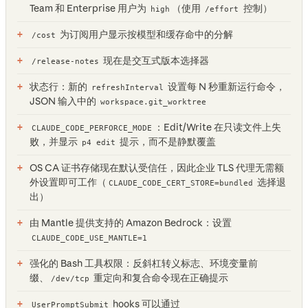
Team 和 Enterprise 用户为
（使用
控制）
high
/effort
为订阅用户显示按模型和缓存命中的分解
/cost
现在是交互式版本选择器
/release-notes
状态行：新的
设置每 N 秒重新运行命令，
refreshInterval
JSON 输入中的
workspace.git_worktree
：Edit/Write 在只读文件上失
CLAUDE_CODE_PERFORCE_MODE
败，并显示
提示，而不是静默覆盖
p4 edit
OS CA 证书存储现在默认受信任，因此企业 TLS 代理无需额
外设置即可工作（
选择退
CLAUDE_CODE_CERT_STORE=bundled
出）
由 Mantle 提供支持的 Amazon Bedrock：设置
CLAUDE_CODE_USE_MANTLE=1
强化的 Bash 工具权限：反斜杠转义标志、环境变量前
缀、
重定向和复合命令现在正确提示
/dev/tcp
hooks 可以通过
UserPromptSubmit