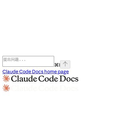
⌘
I
Claude Code Docs
home page