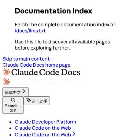
Documentation Index
Fetch the complete documentation index at:
/docs/llms.txt
Use this file to discover all available pages
before exploring further.
Skip to main content
Claude Code Docs
home page
简体中文
询问助手
Search...
⌘
K
Claude Developer Platform
Claude Code on the Web
Claude Code on the Web