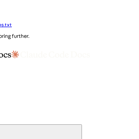
ms.txt
oring further.