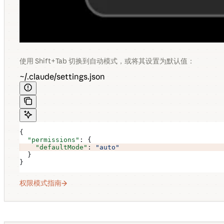
使用 Shift+Tab 切换到自动模式，或将其设置为默认值：
~/.claude/settings.json
{
  "permissions"
: {
    "defaultMode"
: 
"auto"
  }
}
权限模式指南