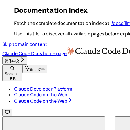
Documentation Index
Fetch the complete documentation index at:
/docs/ll
Use this file to discover all available pages before expl
Skip to main content
Claude Code Docs
home page
简体中文
询问助手
Search...
⌘
K
Claude Developer Platform
Claude Code on the Web
Claude Code on the Web