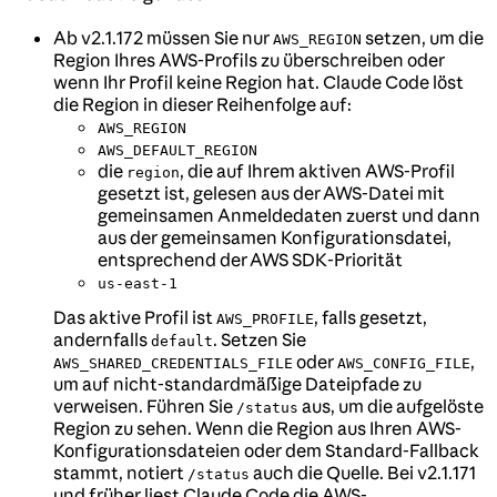
Ab v2.1.172 müssen Sie nur
setzen, um die
AWS_REGION
Region Ihres AWS-Profils zu überschreiben oder
wenn Ihr Profil keine Region hat. Claude Code löst
die Region in dieser Reihenfolge auf:
AWS_REGION
AWS_DEFAULT_REGION
die
, die auf Ihrem aktiven AWS-Profil
region
gesetzt ist, gelesen aus der AWS-Datei mit
gemeinsamen Anmeldedaten zuerst und dann
aus der gemeinsamen Konfigurationsdatei,
entsprechend der AWS SDK-Priorität
us-east-1
Das aktive Profil ist
, falls gesetzt,
AWS_PROFILE
andernfalls
. Setzen Sie
default
oder
,
AWS_SHARED_CREDENTIALS_FILE
AWS_CONFIG_FILE
um auf nicht-standardmäßige Dateipfade zu
verweisen. Führen Sie
aus, um die aufgelöste
/status
Region zu sehen. Wenn die Region aus Ihren AWS-
Konfigurationsdateien oder dem Standard-Fallback
stammt, notiert
auch die Quelle. Bei v2.1.171
/status
und früher liest Claude Code die AWS-