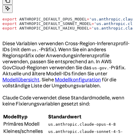
export
 ANTHROPIC_DEFAULT_OPUS_MODEL
=
'us.anthropic.claud
export
 ANTHROPIC_DEFAULT_SONNET_MODEL
=
'us.anthropic.cla
export
 ANTHROPIC_DEFAULT_HAIKU_MODEL
=
'us.anthropic.clau
Diese Variablen verwenden Cross-Region-Inferenzprofil-
IDs (mit dem
-Präfix). Wenn Sie ein anderes
us.
Regionspräfix oder Anwendungsinferenzprofile
verwenden, passen Sie entsprechend an. In AWS
GovCloud-Regionen verwenden Sie das
-Präfix.
us-gov.
Aktuelle und ältere Modell-IDs finden Sie unter
Modellübersicht
. Siehe
Modellkonfiguration
für die
vollständige Liste der Umgebungsvariablen.
Claude Code verwendet diese Standardmodelle, wenn
keine Fixierungsvariablen gesetzt sind:
Modelltyp
Standardwert
Primäres Modell
us.anthropic.claude-opus-4-8
Kleines/schnelles
us.anthropic.claude-sonnet-4-5-