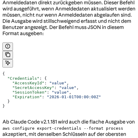
Anmeldedaten direkt zurückgeben müssen. Dieser Befehl
wird ausgeführt, wenn Anmeldedaten aktualisiert werden
müssen, nicht nur wenn Anmeldedaten abgelaufen sind.
Die Ausgabe wird stillschweigend erfasst und nicht dem
Benutzer angezeigt. Der Befehl muss JSON in diesem
Format ausgeben:
{
  "Credentials"
: {
    "AccessKeyId"
: 
"value"
,
    "SecretAccessKey"
: 
"value"
,
    "SessionToken"
: 
"value"
,
    "Expiration"
: 
"2026-01-01T00:00:00Z"
  }
}
Ab Claude Code v2.1.181 wird auch die flache Ausgabe von
aws configure export-credentials --format process
akzeptiert, mit denselben Schlüsseln auf der obersten