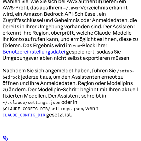
Wählen Sie, wie Sie sich bei AWS authentifizieren: ein
AWS-Profil, das aus Ihrem
-Verzeichnis erkannt
~/.aws
wird, ein Amazon Bedrock API-Schlüssel, ein
Zugriffsschlüssel und Geheimnis oder Anmeldedaten, die
bereits in Ihrer Umgebung vorhanden sind. Der Assistent
erkennt Ihre Region, überprüft, welche Claude-Modelle
Ihr Konto aufrufen kann, und ermöglicht es Ihnen, diese zu
fixieren. Das Ergebnis wird im
-Block Ihrer
env
Benutzereinstellungsdatei
gespeichert, sodass Sie
Umgebungsvariablen nicht selbst exportieren müssen.
Nachdem Sie sich angemeldet haben, führen Sie
/setup-
jederzeit aus, um den Assistenten erneut zu
bedrock
öffnen und Ihre Anmeldedaten, Region oder Modellpins
zu ändern. Der Modellpin-Schritt beginnt mit Ihren aktuell
fixierten Modellen. Der Assistent schreibt in
oder in
~/.claude/settings.json
, wenn
$CLAUDE_CONFIG_DIR/settings.json
gesetzt ist.
CLAUDE_CONFIG_DIR