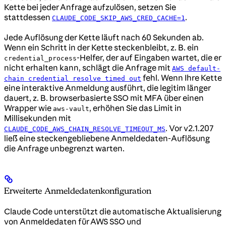
Kette bei jeder Anfrage aufzulösen, setzen Sie
stattdessen
.
CLAUDE_CODE_SKIP_AWS_CRED_CACHE=1
Jede Auflösung der Kette läuft nach 60 Sekunden ab.
Wenn ein Schritt in der Kette steckenbleibt, z. B. ein
-Helfer, der auf Eingaben wartet, die er
credential_process
nicht erhalten kann, schlägt die Anfrage mit
AWS default-
fehl. Wenn Ihre Kette
chain credential resolve timed out
eine interaktive Anmeldung ausführt, die legitim länger
dauert, z. B. browserbasierte SSO mit MFA über einen
Wrapper wie
, erhöhen Sie das Limit in
aws-vault
Millisekunden mit
. Vor v2.1.207
CLAUDE_CODE_AWS_CHAIN_RESOLVE_TIMEOUT_MS
ließ eine steckengebliebene Anmeldedaten-Auflösung
die Anfrage unbegrenzt warten.
Erweiterte Anmeldedatenkonfiguration
Claude Code unterstützt die automatische Aktualisierung
von Anmeldedaten für AWS SSO und