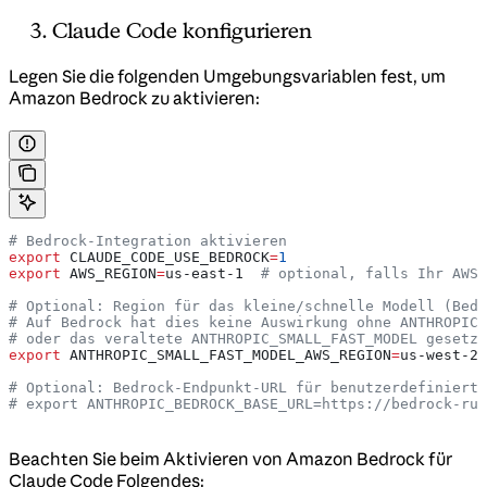
Claude Code konfigurieren
Legen Sie die folgenden Umgebungsvariablen fest, um
Amazon Bedrock zu aktivieren:
# Bedrock-Integration aktivieren
export
 CLAUDE_CODE_USE_BEDROCK
=
1
export
 AWS_REGION
=
us-east-1
  # optional, falls Ihr AWS-
# Optional: Region für das kleine/schnelle Modell (Bedr
# Auf Bedrock hat dies keine Auswirkung ohne ANTHROPIC_
# oder das veraltete ANTHROPIC_SMALL_FAST_MODEL gesetzt
export
 ANTHROPIC_SMALL_FAST_MODEL_AWS_REGION
=
us-west-2
# Optional: Bedrock-Endpunkt-URL für benutzerdefinierte
# export ANTHROPIC_BEDROCK_BASE_URL=https://bedrock-run
Beachten Sie beim Aktivieren von Amazon Bedrock für
Claude Code Folgendes: