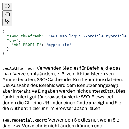
{
  "awsAuthRefresh"
: 
"aws sso login --profile myprofile"
  "env"
: {
    "AWS_PROFILE"
: 
"myprofile"
  }
}
: Verwenden Sie dies für Befehle, die das
awsAuthRefresh
-Verzeichnis ändern, z. B. zum Aktualisieren von
.aws
Anmeldedaten, SSO-Cache oder Konfigurationsdateien.
Die Ausgabe des Befehls wird dem Benutzer angezeigt,
aber interaktive Eingaben werden nicht unterstützt. Dies
funktioniert gut für browserbasierte SSO-Flows, bei
denen die CLI eine URL oder einen Code anzeigt und Sie
die Authentifizierung im Browser abschließen.
: Verwenden Sie dies nur, wenn Sie
awsCredentialExport
das
-Verzeichnis nicht ändern können und
.aws