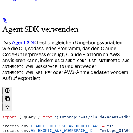
Agent SDK verwenden
Das
Agent SDK
liest die gleichen Umgebungsvariablen
wie die CLI, sodass jedes Programm, das den Claude
Code-Unterprozess erzeugt, Claude Platform on AWS
anvisieren kann, indem es
,
CLAUDE_CODE_USE_ANTHROPIC_AWS
und entweder
ANTHROPIC_AWS_WORKSPACE_ID
oder AWS-Anmeldedaten vor dem
ANTHROPIC_AWS_API_KEY
Aufruf exportiert.
import
 { 
query
 } 
from
 "@anthropic-ai/claude-agent-sdk"
;
process
.
env
.
CLAUDE_CODE_USE_ANTHROPIC_AWS
 =
 "1"
;
process
.
env
.
ANTHROPIC_AWS_WORKSPACE_ID
 =
 "wrkspc_01ABC