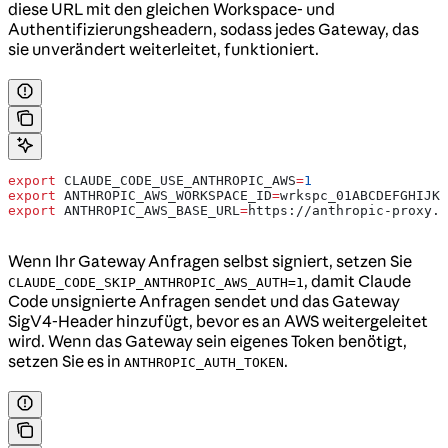
diese URL mit den gleichen Workspace- und
Authentifizierungsheadern, sodass jedes Gateway, das
sie unverändert weiterleitet, funktioniert.
export
 CLAUDE_CODE_USE_ANTHROPIC_AWS
=
1
export
 ANTHROPIC_AWS_WORKSPACE_ID
=
wrkspc_01ABCDEFGHIJKL
export
 ANTHROPIC_AWS_BASE_URL
=
https
://
anthropic-proxy
.
e
Wenn Ihr Gateway Anfragen selbst signiert, setzen Sie
, damit Claude
CLAUDE_CODE_SKIP_ANTHROPIC_AWS_AUTH=1
Code unsignierte Anfragen sendet und das Gateway
SigV4-Header hinzufügt, bevor es an AWS weitergeleitet
wird. Wenn das Gateway sein eigenes Token benötigt,
setzen Sie es in
.
ANTHROPIC_AUTH_TOKEN