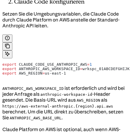
Claude Code konfigurieren
Setzen Sie die Umgebungsvariablen, die Claude Code
durch Claude Platform on AWS anstelle der Standard-
Anthropic API leiten.
export
 CLAUDE_CODE_USE_ANTHROPIC_AWS
=
1
export
 ANTHROPIC_AWS_WORKSPACE_ID
=
wrkspc_01ABCDEFGHIJKL
export
 AWS_REGION
=
us-east-1
ist erforderlich und wird bei
ANTHROPIC_AWS_WORKSPACE_ID
jeder Anfrage als
-Header
anthropic-workspace-id
gesendet. Die Basis-URL wird aus
als
AWS_REGION
https://aws-external-anthropic.{region}.api.aws
berechnet. Um die URL direkt zu überschreiben, setzen
Sie
.
ANTHROPIC_AWS_BASE_URL
Claude Platform on AWS ist optional, auch wenn AWS-