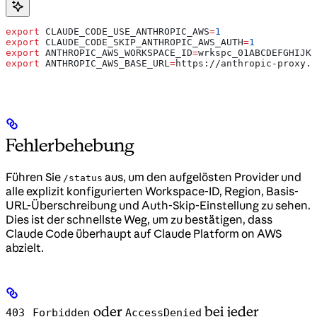
export
 CLAUDE_CODE_USE_ANTHROPIC_AWS
=
1
export
 CLAUDE_CODE_SKIP_ANTHROPIC_AWS_AUTH
=
1
export
 ANTHROPIC_AWS_WORKSPACE_ID
=
wrkspc_01ABCDEFGHIJKL
export
 ANTHROPIC_AWS_BASE_URL
=
https
://
anthropic-proxy
.
e
Fehlerbehebung
Führen Sie
aus, um den aufgelösten Provider und
/status
alle explizit konfigurierten Workspace-ID, Region, Basis-
URL-Überschreibung und Auth-Skip-Einstellung zu sehen.
Dies ist der schnellste Weg, um zu bestätigen, dass
Claude Code überhaupt auf Claude Platform on AWS
abzielt.
oder
bei jeder
403 Forbidden
AccessDenied