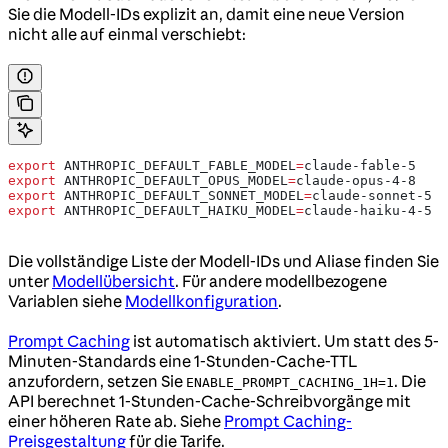
Sie die Modell-IDs explizit an, damit eine neue Version
nicht alle auf einmal verschiebt:
export
 ANTHROPIC_DEFAULT_FABLE_MODEL
=
claude-fable-5
export
 ANTHROPIC_DEFAULT_OPUS_MODEL
=
claude-opus-4-8
export
 ANTHROPIC_DEFAULT_SONNET_MODEL
=
claude-sonnet-5
export
 ANTHROPIC_DEFAULT_HAIKU_MODEL
=
claude-haiku-4-5
Die vollständige Liste der Modell-IDs und Aliase finden Sie
unter
Modellübersicht
. Für andere modellbezogene
Variablen siehe
Modellkonfiguration
.
Prompt Caching
ist automatisch aktiviert. Um statt des 5-
Minuten-Standards eine 1-Stunden-Cache-TTL
anzufordern, setzen Sie
. Die
ENABLE_PROMPT_CACHING_1H=1
API berechnet 1-Stunden-Cache-Schreibvorgänge mit
einer höheren Rate ab. Siehe
Prompt Caching-
Preisgestaltung
für die Tarife.