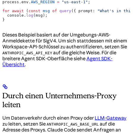
process
.
env
.
AWS_REGION
 =
 "us-east-1"
;
for
 await
 (
const
 msg
 of
 query
({ 
prompt:
 "What's in this
  console
.
log
(
msg
);
}
Dieses Beispiel basiert auf der Umgebungs-AWS-
Anmeldekette für SigV4. Um sich stattdessen mit einem
Workspace-API-Schlüssel zu authentifizieren, setzen Sie
auf die gleiche Weise. Für die
ANTHROPIC_AWS_API_KEY
breitere Agent SDK-Oberfläche siehe
Agent SDK-
Übersicht
.
Durch einen Unternehmens-Proxy
leiten
Um Datenverkehr durch einen Proxy oder
LLM-Gateway
zu leiten, setzen Sie
auf die
ANTHROPIC_AWS_BASE_URL
Adresse des Proxys. Claude Code sendet Anfragen an