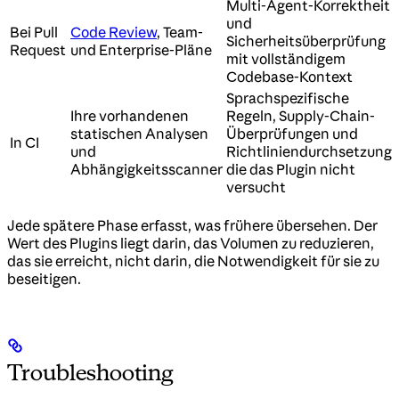
Multi-Agent-Korrektheit
und
Bei Pull
Code Review
, Team-
Sicherheitsüberprüfung
Request
und Enterprise-Pläne
mit vollständigem
Codebase-Kontext
Sprachspezifische
Ihre vorhandenen
Regeln, Supply-Chain-
statischen Analysen
Überprüfungen und
In CI
und
Richtliniendurchsetzung,
Abhängigkeitsscanner
die das Plugin nicht
versucht
Jede spätere Phase erfasst, was frühere übersehen. Der
Wert des Plugins liegt darin, das Volumen zu reduzieren,
das sie erreicht, nicht darin, die Notwendigkeit für sie zu
beseitigen.
Troubleshooting