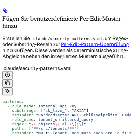
Fügen Sie benutzerdefinierte Per-Edit-Muster
hinzu
Erstellen Sie
, um Regex-
.claude/security-patterns.yaml
oder Substring-Regeln zur
Per-Edit-Pattern-Überprüfung
hinzuzufügen. Diese werden als deterministische String-
Abgleiche neben den integrierten Mustern ausgeführt:
.claude/security-patterns.yaml
patterns
:
  - 
rule_name
: 
internal_api_key
    substrings
: [
"sk_live_"
, 
"AKIA"
]
    reminder
: 
"Hardcodierter API-Schlüsselpräfix. Laden
  - 
rule_name
: 
tenant_unfiltered_query
    regex
: 
"
\\
.objects
\\
.all
\\
(
\\
)"
    paths
: [
"**/src/tenants/**"
]
    reminder
: 
"Multi-Tenant-Code muss nach org_id filte