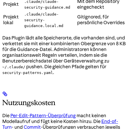
Mit dem Repository
.claude/claude-
Projekt
eingecheckt
security-guidance.md
.claude/claude-
Projekt
Gitignored, für
security-
lokal
persönliche Overrides
guidance.local.md
Das Plugin lädt alle Speicherorte, die vorhanden sind, und
verkettet sie mit einer kombinierten Obergrenze von 8 KB
für die Guidance-Datei. Administratoren können
organisationsweit Regeln verteilen, indem sie die
Benutzerbereichsdatei über Geräteverwaltung zu
pushen. Die gleichen Pfade gelten für
~/.claude/
.
security-patterns.yaml
Nutzungskosten
Die
Per-Edit-Pattern-Überprüfung
macht keinen
Modellaufruf und fügt keine Kosten hinzu. Die
End-of-
Turn
- und
Commit
-Überprüfungen verbrauchen jeweils