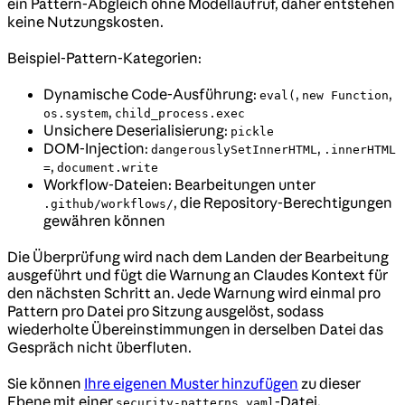
ein Pattern-Abgleich ohne Modellaufruf, daher entstehen
keine Nutzungskosten.
Beispiel-Pattern-Kategorien:
Dynamische Code-Ausführung:
,
,
eval(
new Function
,
os.system
child_process.exec
Unsichere Deserialisierung:
pickle
DOM-Injection:
,
dangerouslySetInnerHTML
.innerHTML
,
=
document.write
Workflow-Dateien: Bearbeitungen unter
, die Repository-Berechtigungen
.github/workflows/
gewähren können
Die Überprüfung wird nach dem Landen der Bearbeitung
ausgeführt und fügt die Warnung an Claudes Kontext für
den nächsten Schritt an. Jede Warnung wird einmal pro
Pattern pro Datei pro Sitzung ausgelöst, sodass
wiederholte Übereinstimmungen in derselben Datei das
Gespräch nicht überfluten.
Sie können
Ihre eigenen Muster hinzufügen
zu dieser
Ebene mit einer
-Datei.
security-patterns.yaml