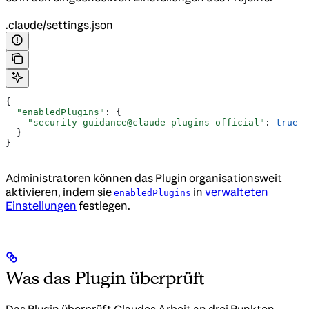
.claude/settings.json
{
  "enabledPlugins"
: {
    "security-guidance@claude-plugins-official"
: 
true
  }
}
Administratoren können das Plugin organisationsweit
aktivieren, indem sie
in
verwalteten
enabledPlugins
Einstellungen
festlegen.
Was das Plugin überprüft
Das Plugin überprüft Claudes Arbeit an drei Punkten,