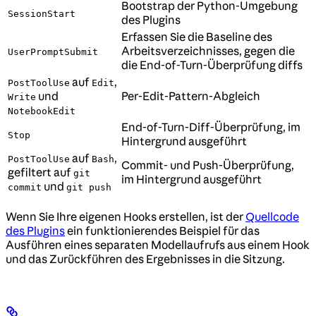
Bootstrap der Python-Umgebung
SessionStart
des Plugins
Erfassen Sie die Baseline des
Arbeitsverzeichnisses, gegen die
UserPromptSubmit
die End-of-Turn-Überprüfung diffs
auf
,
PostToolUse
Edit
und
Per-Edit-Pattern-Abgleich
Write
NotebookEdit
End-of-Turn-Diff-Überprüfung, im
Stop
Hintergrund ausgeführt
auf
,
PostToolUse
Bash
Commit- und Push-Überprüfung,
gefiltert auf
git
im Hintergrund ausgeführt
und
commit
git push
Wenn Sie Ihre eigenen Hooks erstellen, ist der
Quellcode
des Plugins
ein funktionierendes Beispiel für das
Ausführen eines separaten Modellaufrufs aus einem Hook
und das Zurückführen des Ergebnisses in die Sitzung.