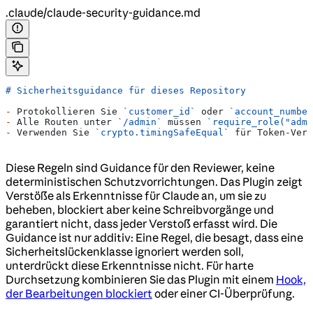
.claude/claude-security-guidance.md
# Sicherheitsguidance für dieses Repository
-
 Protokollieren Sie 
`customer_id`
 oder 
`account_number
-
 Alle Routen unter 
`/admin`
 müssen 
`require_role("admi
-
 Verwenden Sie 
`crypto.timingSafeEqual`
 für Token-Verg
Diese Regeln sind Guidance für den Reviewer, keine
deterministischen Schutzvorrichtungen. Das Plugin zeigt
Verstöße als Erkenntnisse für Claude an, um sie zu
beheben, blockiert aber keine Schreibvorgänge und
garantiert nicht, dass jeder Verstoß erfasst wird. Die
Guidance ist nur additiv: Eine Regel, die besagt, dass eine
Sicherheitslückenklasse ignoriert werden soll,
unterdrückt diese Erkenntnisse nicht. Für harte
Durchsetzung kombinieren Sie das Plugin mit einem
Hook,
der Bearbeitungen blockiert
oder einer CI-Überprüfung.