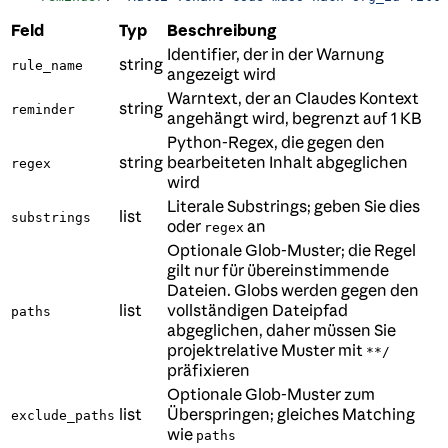
Feld
Typ
Beschreibung
Identifier, der in der Warnung
string
rule_name
angezeigt wird
Warntext, der an Claudes Kontext
string
reminder
angehängt wird, begrenzt auf 1 KB
Python-Regex, die gegen den
string
bearbeiteten Inhalt abgeglichen
regex
wird
Literale Substrings; geben Sie dies
list
substrings
oder
an
regex
Optionale Glob-Muster; die Regel
gilt nur für übereinstimmende
Dateien. Globs werden gegen den
list
vollständigen Dateipfad
paths
abgeglichen, daher müssen Sie
projektrelative Muster mit
**/
präfixieren
Optionale Glob-Muster zum
list
Überspringen; gleiches Matching
exclude_paths
wie
paths