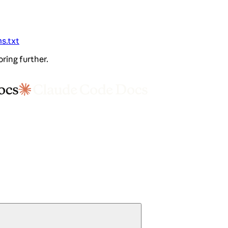
ms.txt
oring further.