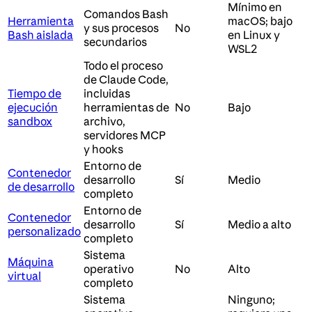
Mínimo en
Comandos Bash
Herramienta
macOS; bajo
y sus procesos
No
Bash aislada
en Linux y
secundarios
WSL2
Todo el proceso
de Claude Code,
Tiempo de
incluidas
ejecución
herramientas de
No
Bajo
sandbox
archivo,
servidores MCP
y hooks
Entorno de
Contenedor
desarrollo
Sí
Medio
de desarrollo
completo
Entorno de
Contenedor
desarrollo
Sí
Medio a alto
personalizado
completo
Sistema
Máquina
operativo
No
Alto
virtual
completo
Sistema
Ninguno;