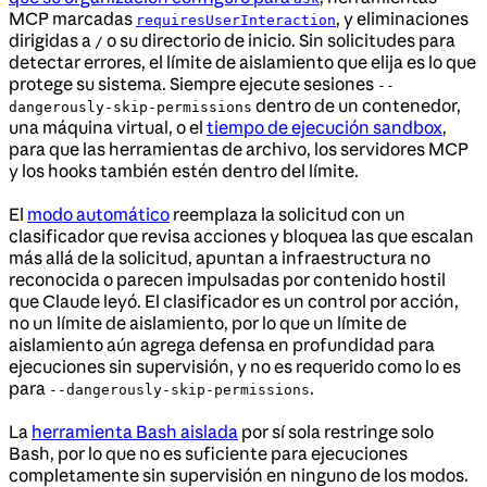
MCP marcadas
, y eliminaciones
requiresUserInteraction
dirigidas a
o su directorio de inicio. Sin solicitudes para
/
detectar errores, el límite de aislamiento que elija es lo que
protege su sistema. Siempre ejecute sesiones
--
dentro de un contenedor,
dangerously-skip-permissions
una máquina virtual, o el
tiempo de ejecución sandbox
,
para que las herramientas de archivo, los servidores MCP
y los hooks también estén dentro del límite.
El
modo automático
reemplaza la solicitud con un
clasificador que revisa acciones y bloquea las que escalan
más allá de la solicitud, apuntan a infraestructura no
reconocida o parecen impulsadas por contenido hostil
que Claude leyó. El clasificador es un control por acción,
no un límite de aislamiento, por lo que un límite de
aislamiento aún agrega defensa en profundidad para
ejecuciones sin supervisión, y no es requerido como lo es
para
.
--dangerously-skip-permissions
La
herramienta Bash aislada
por sí sola restringe solo
Bash, por lo que no es suficiente para ejecuciones
completamente sin supervisión en ninguno de los modos.