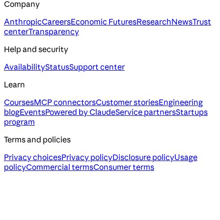
Company
Anthropic
Careers
Economic Futures
Research
News
Trust
center
Transparency
Help and security
Availability
Status
Support center
Learn
Courses
MCP connectors
Customer stories
Engineering
blog
Events
Powered by Claude
Service partners
Startups
program
Terms and policies
Privacy choices
Privacy policy
Disclosure policy
Usage
policy
Commercial terms
Consumer terms
Assistant