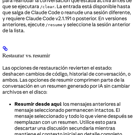
para reanudar la conversación que estaba activa antes de
que se ejecutara
. La entrada está disponible hasta
/clear
que salga de Claude Code o reanude una sesión diferente,
y requiere Claude Code v2.1.191 o posterior. En versiones
anteriores, ejecute
y seleccione la sesión anterior
/resume
de la lista.
Restaurar vs. resumir
Las opciones de restauración revierten el estado:
deshacen cambios de código, historial de conversación, o
ambos. Las opciones de resumir comprimen parte de la
conversación en un resumen generado por IA sin cambiar
archivos en el disco:
Resumir desde aquí
: los mensajes anteriores al
mensaje seleccionado permanecen intactos. El
mensaje seleccionado y todo lo que viene después se
reemplazan con un resumen. Utilice esto para
descartar una discusión secundaria mientras
mantiene el contexto inicial en detalle completo.