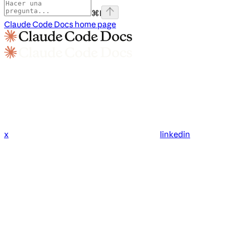
⌘
I
Claude Code Docs
home page
x
linkedin