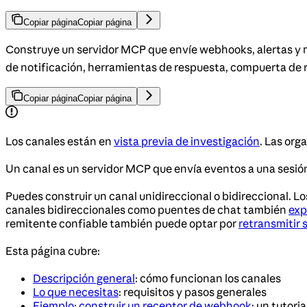
Copiar página
Copiar página
Construye un servidor MCP que envíe webhooks, alertas y m
de notificación, herramientas de respuesta, compuerta de 
Copiar página
Copiar página
Los canales están en
vista previa de investigación
. Las or
Un canal es un servidor MCP que envía eventos a una sesió
Puedes construir un canal unidireccional o bidireccional. L
canales bidireccionales como puentes de chat también
exp
remitente confiable también puede optar por
retransmitir 
Esta página cubre:
Descripción general
: cómo funcionan los canales
Lo que necesitas
: requisitos y pasos generales
Ejemplo: construir un receptor de webhook
: un tutori