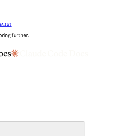
ms.txt
oring further.