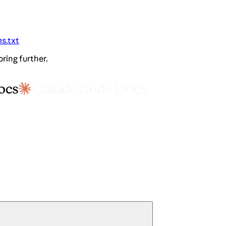
ms.txt
oring further.