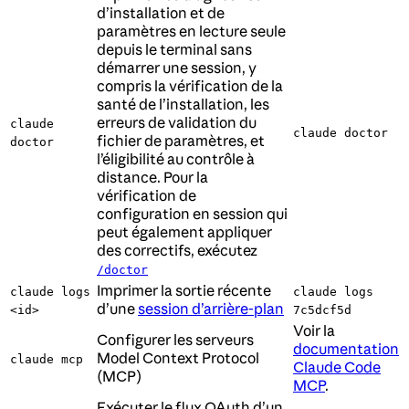
d’installation et de
paramètres en lecture seule
depuis le terminal sans
démarrer une session, y
compris la vérification de la
santé de l’installation, les
erreurs de validation du
claude
claude doctor
fichier de paramètres, et
doctor
l’éligibilité au contrôle à
distance. Pour la
vérification de
configuration en session qui
peut également appliquer
des correctifs, exécutez
/doctor
Imprimer la sortie récente
claude logs
claude logs
d’une
session d’arrière-plan
<id>
7c5dcf5d
Voir la
Configurer les serveurs
documentation
Model Context Protocol
claude mcp
Claude Code
(MCP)
MCP
.
Exécuter le flux OAuth d’un