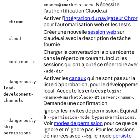
. Nécessite
<name>@<marketplace>
l’authentification Claude.ai
Activer l’
intégration du navigateur Chro
--chrome
pour l’automatisation web et les tests
Créer une nouvelle
session web
sur
claude.ai avec la description de tâche
--cloud
fournie
Charger la conversation la plus récente
dans le répertoire courant. Inclut les
,
--continue
-c
sessions qui ont ajouté ce répertoire avec
/add-dir
Activer les
canaux
qui ne sont pas sur la
--dangerously-
liste d’approbation, pour le développeme
load-
local. Accepte les entrées
plugin:
development-
et
.
<name>@<marketplace>
server:<name>
channels
Demande une confirmation
Ignorer les invites de permission. Équival
à
.
--permission-mode bypassPermissions
--dangerously-
Voir
modes de permission
pour ce que cel
skip-
ignore et n’ignore pas. Pour les sessions
permissions
démarrées avec
, le mode
persiste
--bg