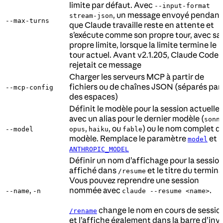
limite par défaut. Avec
--input-format
, un message envoyé pendant
stream-json
--max-turns
que Claude travaille reste en attente et
s’exécute comme son propre tour, avec sa
propre limite, lorsque la limite termine le
tour actuel. Avant v2.1.205, Claude Code
rejetait ce message
Charger les serveurs MCP à partir de
fichiers ou de chaînes JSON (séparés par
--mcp-config
des espaces)
Définit le modèle pour la session actuelle
avec un alias pour le dernier modèle (
sonn
,
, ou
) ou le nom complet d
--model
opus
haiku
fable
modèle. Remplace le paramètre
et
model
ANTHROPIC_MODEL
Définir un nom d’affichage pour la session
affiché dans
et le titre du termina
/resume
Vous pouvez reprendre une session
,
nommée avec
.
--name
-n
claude --resume <name>
change le nom en cours de sessio
/rename
et l’affiche également dans la barre d’invi