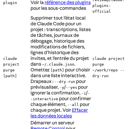
Voir la
référence des plugins
plugin
plugins-
pour les sous-commandes
official
Supprimer tout l’état local
de Claude Code pour un
projet : transcriptions, listes
de tâches, journaux de
débogage, historique des
modifications de fichiers,
lignes d’historique des
invites, et l’entrée du projet
claude
claude project
dans
.
project
~/.claude.json
purge
Omettez
pour choisir
purge
[path]
~/work/repo --
dans une liste interactive.
[path]
dry-run
Drapeaux :
pour
--dry-run
prévisualiser,
/
pour
-y
--yes
ignorer la confirmation,
/
-i
-
pour confirmer
-interactive
chaque élément,
pour
--all
chaque projet. Voir
Effacer
les données locales
Démarrer un serveur
Remote Control
pour