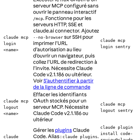
serveur MCP configuré sans
ouvrir le panneau interactif
. Fonctionne pour les
/mcp
serveurs HTTP, SSE et
claude.ai connector. Ajoutez
sur SSH pour
claude mcp
--no-browser
claude mcp
imprimer l’URL
login
login sentry
d’autorisation au lieu
<name>
d’ouvrir un navigateur, puis
collez l’URL de redirection à
l’invite. Nécessite Claude
Code v2.1.186 ou ultérieur.
Voir
S’authentifier à partir
de la ligne de commande
Effacer les identifiants
OAuth stockés pour un
claude mcp
claude mcp
serveur MCP. Nécessite
logout
logout sentry
Claude Code v2.1.186 ou
<name>
ultérieur
claude plugin
Gérer les
plugins
Claude
install code-
Code. Alias :
.
claude
claude plugins
review@claude-