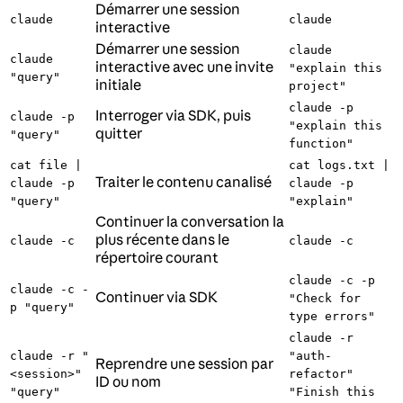
Démarrer une session
claude
claude
interactive
Démarrer une session
claude
claude
interactive avec une invite
"explain this
"query"
initiale
project"
claude -p
Interroger via SDK, puis
claude -p
"explain this
quitter
"query"
function"
cat file |
cat logs.txt |
Traiter le contenu canalisé
claude -p
claude -p
"query"
"explain"
Continuer la conversation la
plus récente dans le
claude -c
claude -c
répertoire courant
claude -c -p
claude -c -
Continuer via SDK
"Check for
p "query"
type errors"
claude -r
claude -r "
"auth-
Reprendre une session par
<session>"
refactor"
ID ou nom
"query"
"Finish this