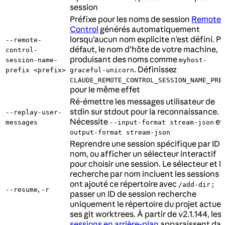
session
Préfixe pour les noms de session
Remote
Control
générés automatiquement
lorsqu’aucun nom explicite n’est défini. Pa
--remote-
défaut, le nom d’hôte de votre machine,
control-
produisant des noms comme
session-name-
myhost-
. Définissez
prefix <prefix>
graceful-unicorn
CLAUDE_REMOTE_CONTROL_SESSION_NAME_PRE
pour le même effet
Ré-émettre les messages utilisateur de
stdin sur stdout pour la reconnaissance.
--replay-user-
Nécessite
et
messages
--input-format stream-json
output-format stream-json
Reprendre une session spécifique par ID 
nom, ou afficher un sélecteur interactif
pour choisir une session. Le sélecteur et l
recherche par nom incluent les sessions q
ont ajouté ce répertoire avec
;
/add-dir
,
--resume
-r
passer un ID de session recherche
uniquement le répertoire du projet actuel
ses git worktrees. À partir de v2.1.144, les
sessions en arrière-plan
apparaissent da