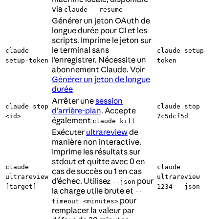
via
claude --resume
Générer un jeton OAuth de
longue durée pour CI et les
scripts. Imprime le jeton sur
le terminal sans
claude
claude setup-
l’enregistrer. Nécessite un
setup-token
token
abonnement Claude. Voir
Générer un jeton de longue
durée
Arrêter une
session
claude stop
claude stop
d’arrière-plan
. Accepte
<id>
7c5dcf5d
également
claude kill
Exécuter
ultrareview
de
manière non interactive.
Imprime les résultats sur
stdout et quitte avec 0 en
claude
claude
cas de succès ou 1 en cas
ultrareview
ultrareview
d’échec. Utilisez
pour
--json
[target]
1234 --json
la charge utile brute et
--
pour
timeout <minutes>
remplacer la valeur par