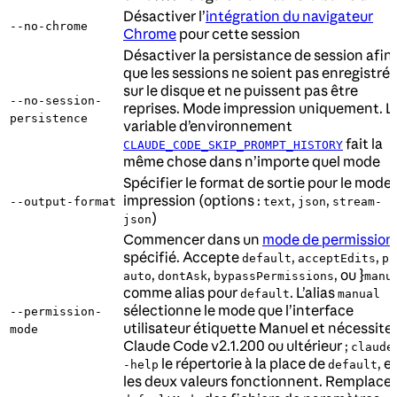
Désactiver l’
intégration du navigateur
--no-chrome
Chrome
pour cette session
Désactiver la persistance de session afin
que les sessions ne soient pas enregistré
sur le disque et ne puissent pas être
--no-session-
reprises. Mode impression uniquement. L
persistence
variable d’environnement
fait la
CLAUDE_CODE_SKIP_PROMPT_HISTORY
même chose dans n’importe quel mode
Spécifier le format de sortie pour le mode
impression (options :
,
,
--output-format
text
json
stream-
)
json
Commencer dans un
mode de permission
spécifié. Accepte
,
,
default
acceptEdits
pl
,
,
, ou }
auto
dontAsk
bypassPermissions
manu
comme alias pour
. L’alias
default
manual
sélectionne le mode que l’interface
--permission-
utilisateur étiquette Manuel et nécessite
mode
Claude Code v2.1.200 ou ultérieur ;
claude
le répertorie à la place de
, e
-help
default
les deux valeurs fonctionnent. Remplace