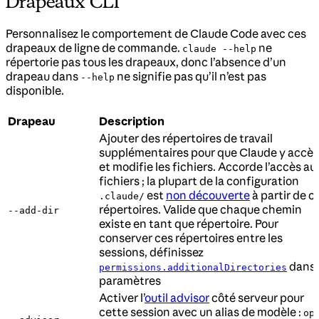
Drapeaux CLI
Personnalisez le comportement de Claude Code avec ces
drapeaux de ligne de commande.
ne
claude --help
répertorie pas tous les drapeaux, donc l’absence d’un
drapeau dans
ne signifie pas qu’il n’est pas
--help
disponible.
Drapeau
Description
Ajouter des répertoires de travail
supplémentaires pour que Claude y accè
et modifie les fichiers. Accorde l’accès au
fichiers ; la plupart de la configuration
est
non découverte
à partir de c
.claude/
répertoires. Valide que chaque chemin
--add-dir
existe en tant que répertoire. Pour
conserver ces répertoires entre les
sessions, définissez
dans 
permissions.additionalDirectories
paramètres
Activer l’
outil advisor
côté serveur pour
cette session avec un alias de modèle :
op