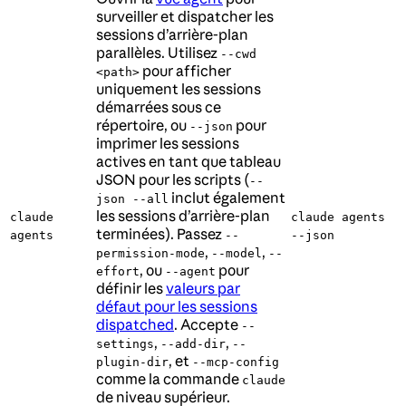
surveiller et dispatcher les
sessions d’arrière-plan
parallèles. Utilisez
--cwd
pour afficher
<path>
uniquement les sessions
démarrées sous ce
répertoire, ou
pour
--json
imprimer les sessions
actives en tant que tableau
JSON pour les scripts (
--
inclut également
json --all
les sessions d’arrière-plan
claude
claude agents
terminées). Passez
agents
--
--json
,
,
permission-mode
--model
--
, ou
pour
effort
--agent
définir les
valeurs par
défaut pour les sessions
dispatched
. Accepte
--
,
,
settings
--add-dir
--
, et
plugin-dir
--mcp-config
comme la commande
claude
de niveau supérieur.