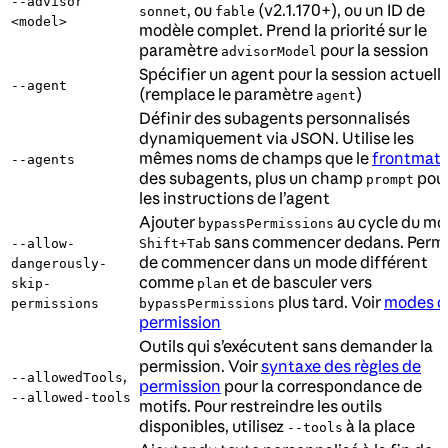
--advisor
, ou
(v2.1.170+), ou un ID de
sonnet
fable
<model>
modèle complet. Prend la priorité sur le
paramètre
pour la session
advisorModel
Spécifier un agent pour la session actuell
--agent
(remplace le paramètre
)
agent
Définir des subagents personnalisés
dynamiquement via JSON. Utilise les
mêmes noms de champs que le
frontmatt
--agents
des subagents, plus un champ
pou
prompt
les instructions de l’agent
Ajouter
au cycle du m
bypassPermissions
sans commencer dedans. Perm
--allow-
Shift+Tab
de commencer dans un mode différent
dangerously-
comme
et de basculer vers
skip-
plan
plus tard. Voir
modes d
permissions
bypassPermissions
permission
Outils qui s’exécutent sans demander la
permission. Voir
syntaxe des règles de
,
--allowedTools
permission
pour la correspondance de
--allowed-tools
motifs. Pour restreindre les outils
disponibles, utilisez
à la place
--tools