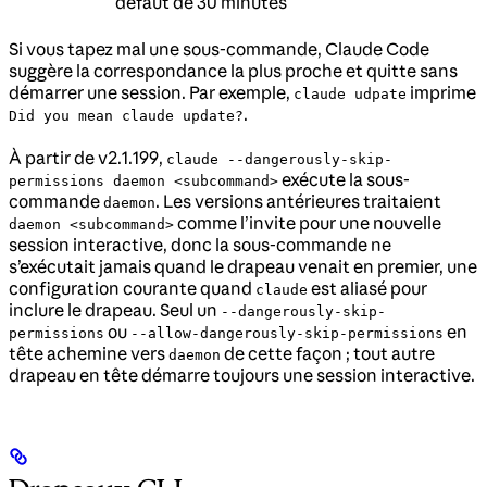
défaut de 30 minutes
Si vous tapez mal une sous-commande, Claude Code
suggère la correspondance la plus proche et quitte sans
démarrer une session. Par exemple,
imprime
claude udpate
.
Did you mean claude update?
À partir de v2.1.199,
claude --dangerously-skip-
exécute la sous-
permissions daemon <subcommand>
commande
. Les versions antérieures traitaient
daemon
comme l’invite pour une nouvelle
daemon <subcommand>
session interactive, donc la sous-commande ne
s’exécutait jamais quand le drapeau venait en premier, une
configuration courante quand
est aliasé pour
claude
inclure le drapeau. Seul un
--dangerously-skip-
ou
en
permissions
--allow-dangerously-skip-permissions
tête achemine vers
de cette façon ; tout autre
daemon
drapeau en tête démarre toujours une session interactive.