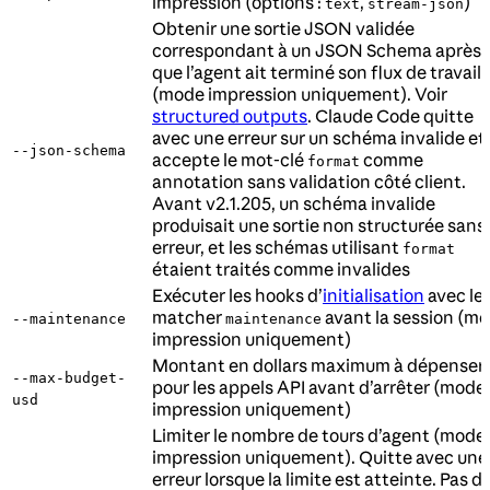
impression (options :
,
)
text
stream-json
Obtenir une sortie JSON validée
correspondant à un JSON Schema après
que l’agent ait terminé son flux de travail
(mode impression uniquement). Voir
structured outputs
. Claude Code quitte
avec une erreur sur un schéma invalide et
--json-schema
accepte le mot-clé
comme
format
annotation sans validation côté client.
Avant v2.1.205, un schéma invalide
produisait une sortie non structurée sans
erreur, et les schémas utilisant
format
étaient traités comme invalides
Exécuter les hooks d’
initialisation
avec le
matcher
avant la session (m
--maintenance
maintenance
impression uniquement)
Montant en dollars maximum à dépenser
--max-budget-
pour les appels API avant d’arrêter (mode
usd
impression uniquement)
Limiter le nombre de tours d’agent (mode
impression uniquement). Quitte avec une
erreur lorsque la limite est atteinte. Pas d