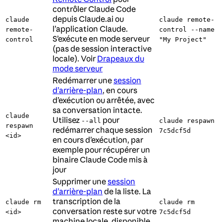
contrôler Claude Code
depuis Claude.ai ou
claude
claude remote-
l’application Claude.
remote-
control --name
S’exécute en mode serveur
control
"My Project"
(pas de session interactive
locale). Voir
Drapeaux du
mode serveur
Redémarrer une
session
d’arrière-plan
, en cours
d’exécution ou arrêtée, avec
sa conversation intacte.
claude
Utilisez
pour
--all
claude respawn
respawn
redémarrer chaque session
7c5dcf5d
<id>
en cours d’exécution, par
exemple pour récupérer un
binaire Claude Code mis à
jour
Supprimer une
session
d’arrière-plan
de la liste. La
transcription de la
claude rm
claude rm
conversation reste sur votre
<id>
7c5dcf5d
machine locale, disponible