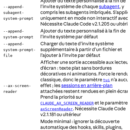
Ajouter du texte personnalisé à la fin de
l’invite système de chaque
subagent
, y
--append-
compris les subagents imbriqués. S’appli
subagent-
uniquement en mode non interactif avec
system-prompt
Nécessite Claude Code v2.1.205 ou ultéri
Ajouter du texte personnalisé à la fin de
--append-
l’invite système par défaut
system-prompt
Charger du texte d’invite système
--append-
supplémentaire à partir d’un fichier et
system-prompt-
l’ajouter à l’invite par défaut
file
Afficher une sortie accessible aux lecteu
d’écran : texte plat sans bordures
décoratives ni animations. Force le rendu
classique, donc le paramètre
n’a aucu
tui
effet ; les
sessions en arrière-plan
--ax-screen-
attachées restent rendues en plein écran
reader
Prend la priorité sur
et le paramètre
CLAUDE_AX_SCREEN_READER
. Nécessite Claude Code
axScreenReader
v2.1.181 ou ultérieur
Mode minimal : ignorer la découverte
automatique des hooks, skills, plugins,