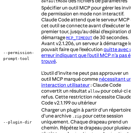
des fichiers de paramètres
defaultMode
Spécifier un outil MCP pour gérer les invit
de permission en mode non interactif.
Claude Code attend que le serveur MCP 
cet outil se connecte avant d’exécuter le
premier tour, jusqu’au délai d’expiration d
démarrage
de 30 secondes.
MCP_TIMEOUT
Avant v2.1.206, un serveur à démarrage le
pouvait faire que l’exécution
quitte avec 
--permission-
erreur indiquant que l’outil MCP n’a pas é
prompt-tool
trouvé
.
L’outil d’invite ne peut pas approuver un
outil MCP marqué comme
nécessitant un
interaction utilisateur
: Claude Code
convertit un résultat
pour celui-ci e
allow
refus. Cette restriction nécessite Claude
Code v2.1.199 ou ultérieur
Charger un plugin à partir d’un répertoire
d’une archive
pour cette session
.zip
uniquement. Chaque drapeau prend un
--plugin-dir
chemin. Répétez le drapeau pour plusieur