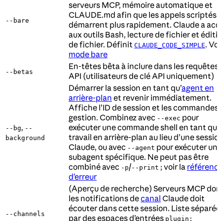
serveurs MCP, mémoire automatique et
CLAUDE.md afin que les appels scriptés
--bare
démarrent plus rapidement. Claude a acc
aux outils Bash, lecture de fichier et éditi
de fichier. Définit
. Voi
CLAUDE_CODE_SIMPLE
mode bare
En-têtes bêta à inclure dans les requêtes
--betas
API (utilisateurs de clé API uniquement)
Démarrer la session en tant qu’
agent en
arrière-plan
et revenir immédiatement.
Affiche l’ID de session et les commandes
gestion. Combinez avec
pour
--exec
,
exécuter une commande shell en tant qu
--bg
--
travail en arrière-plan au lieu d’une sessio
background
Claude, ou avec
pour exécuter un
--agent
subagent spécifique. Ne peut pas être
combiné avec
/
; voir la
référenc
-p
--print
d’erreur
(Aperçu de recherche) Serveurs MCP don
les notifications de
canal
Claude doit
écouter dans cette session. Liste séparée
--channels
par des espaces d’entrées
plugin: