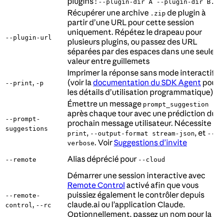
plugins :
--plugin-dir A --plugin-dir B.
Récupérer une archive
de plugin à
.zip
partir d’une URL pour cette session
uniquement. Répétez le drapeau pour
--plugin-url
plusieurs plugins, ou passez des URL
séparées par des espaces dans une seule
valeur entre guillemets
Imprimer la réponse sans mode interactif
,
(voir la
documentation du SDK Agent
pou
--print
-p
les détails d’utilisation programmatique)
Émettre un message
prompt_suggestion
après chaque tour avec une prédiction du
--prompt-
prochain message utilisateur. Nécessite
-
suggestions
,
, et
print
--output-format stream-json
--
. Voir
Suggestions d’invite
verbose
Alias déprécié pour
--remote
--cloud
Démarrer une session interactive avec
Remote Control
activé afin que vous
puissiez également le contrôler depuis
--remote-
,
claude.ai ou l’application Claude.
control
--rc
Optionnellement, passez un nom pour la