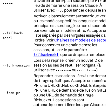
travail en arrière-plan soutenu par PTY au
--exec
lieu de démarrer une session Claude. À
utiliser avec
pour lancer depuis le she
--bg
Activer le basculement automatique vers 
ou les modèles spécifiés lorsque le modèl
principal est surchargé ou non disponible,
par exemple un modèle retiré. Accepte un
--fallback-
liste séparée par des virgules essayée da
model
l’ordre. Voir
Chaînes de modèles de secou
Pour conserver une chaîne entre les
sessions, utilisez le paramètre
, que ce drapeau remplace
fallbackModel
Lors de la reprise, créer un nouvel ID de
session au lieu de réutiliser l’original (à
--fork-session
utiliser avec
ou
)
--resume
--continue
Reprendre les sessions liées à une dema
de tirage spécifique. Accepte un numéro 
PR, une URL GitHub ou GitHub Enterpris
PR, une URL de demande de fusion GitLa
--from-pr
ou une URL de demande de tirage
Bitbucket. Les sessions sont
automatiquement liées lorsque Claude cr