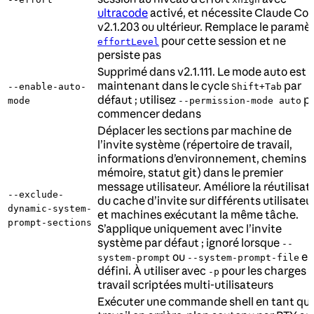
ultracode
activé, et nécessite Claude Co
v2.1.203 ou ultérieur. Remplace le paramè
pour cette session et ne
effortLevel
persiste pas
Supprimé dans v2.1.111. Le mode auto est
maintenant dans le cycle
par
--enable-auto-
Shift+Tab
défaut ; utilisez
p
mode
--permission-mode auto
commencer dedans
Déplacer les sections par machine de
l’invite système (répertoire de travail,
informations d’environnement, chemins 
mémoire, statut git) dans le premier
message utilisateur. Améliore la réutilisat
--exclude-
du cache d’invite sur différents utilisateu
dynamic-system-
et machines exécutant la même tâche.
prompt-sections
S’applique uniquement avec l’invite
système par défaut ; ignoré lorsque
--
ou
es
system-prompt
--system-prompt-file
défini. À utiliser avec
pour les charges 
-p
travail scriptées multi-utilisateurs
Exécuter une commande shell en tant qu