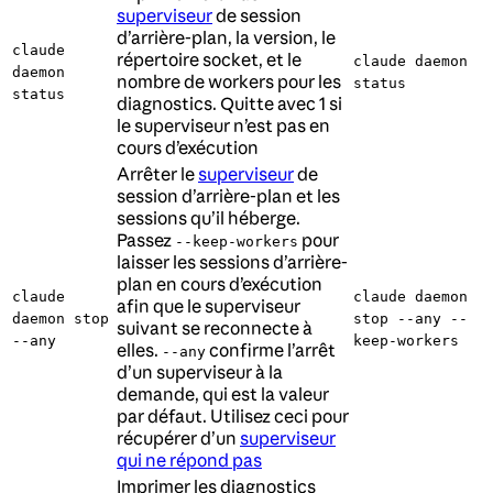
superviseur
de session
d’arrière-plan, la version, le
claude
répertoire socket, et le
claude daemon
daemon
nombre de workers pour les
status
status
diagnostics. Quitte avec 1 si
le superviseur n’est pas en
cours d’exécution
Arrêter le
superviseur
de
session d’arrière-plan et les
sessions qu’il héberge.
Passez
pour
--keep-workers
laisser les sessions d’arrière-
plan en cours d’exécution
claude
claude daemon
afin que le superviseur
daemon stop
stop --any --
suivant se reconnecte à
--any
keep-workers
elles.
confirme l’arrêt
--any
d’un superviseur à la
demande, qui est la valeur
par défaut. Utilisez ceci pour
récupérer d’un
superviseur
qui ne répond pas
Imprimer les diagnostics