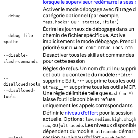
lorsque le superviseur redémarre la sessi
Activer le mode débogage avec filtrage d
catégorie optionnel (par exemple,
--debug
ou
)
"api,hooks"
"!statsig,!file"
Écrire les journaux de débogage dans un
chemin de fichier spécifique. Active
--debug-file
implicitement le mode débogage. Prend l
<path>
priorité sur
CLAUDE_CODE_DEBUG_LOGS_DIR
Désactiver tous les skills et commandes
--disable-
pour cette session
slash-commands
Règles de refus. Un nom d’outil nu suppri
cet outil du contexte du modèle :
"Edit"
--
supprime Edit,
supprime tous les outils
"*"
,
disallowedTools
et
supprime tous les outils MCP.
"mcp__*"
--disallowed-
Une règle délimitée telle que
Bash(rm *)
tools
laisse l’outil disponible et refuse
uniquement les appels correspondants
Définir le
niveau d’effort
pour la session
actuelle. Options :
,
,
,
,
low
medium
high
xhigh
, ou }
. Les niveaux disponible
max
ultracode
dépendent du modèle.
démarre 
ultracode
session au niveau d’effort
avec
--effort
xhigh