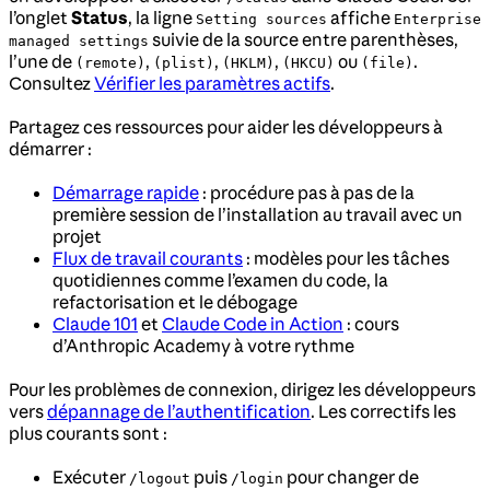
l’onglet
Status
, la ligne
affiche
Setting sources
Enterprise
suivie de la source entre parenthèses,
managed settings
l’une de
,
,
,
ou
.
(remote)
(plist)
(HKLM)
(HKCU)
(file)
Consultez
Vérifier les paramètres actifs
.
Partagez ces ressources pour aider les développeurs à
démarrer :
Démarrage rapide
: procédure pas à pas de la
première session de l’installation au travail avec un
projet
Flux de travail courants
: modèles pour les tâches
quotidiennes comme l’examen du code, la
refactorisation et le débogage
Claude 101
et
Claude Code in Action
: cours
d’Anthropic Academy à votre rythme
Pour les problèmes de connexion, dirigez les développeurs
vers
dépannage de l’authentification
. Les correctifs les
plus courants sont :
Exécuter
puis
pour changer de
/logout
/login