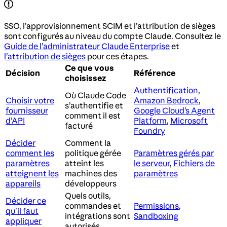
SSO, l’approvisionnement SCIM et l’attribution de sièges
sont configurés au niveau du compte Claude. Consultez le
Guide de l’administrateur Claude Enterprise
et
l’attribution de sièges
pour ces étapes.
Ce que vous
Décision
Référence
choisissez
Authentification
,
Où Claude Code
Choisir votre
Amazon Bedrock
,
s’authentifie et
fournisseur
Google Cloud’s Agent
comment il est
d’API
Platform
,
Microsoft
facturé
Foundry
Décider
Comment la
comment les
politique gérée
Paramètres gérés par
paramètres
atteint les
le serveur
,
Fichiers de
atteignent les
machines des
paramètres
appareils
développeurs
Quels outils,
Décider ce
commandes et
Permissions
,
qu’il faut
intégrations sont
Sandboxing
appliquer
autorisés