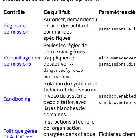
Contrôle
Ce qu’il fait
Paramètres clés
Autoriser, demander ou
Règles de
refuser des outils et
permissions.all
permission
commandes
spécifiques
Seules les règles de
permission gérées
Verrouillage des
s’appliquent ;
allowManagedPer
permissions
désactiver
--
permissions.dis
dangerously-skip-
permissions
Isolation du système de
fichiers et du réseau au
niveau du système
,
sandbox.enabled
Sandboxing
d’exploitation avec
sandbox.network
listes blanches de
domaines
Instructions à l’échelle
de l’organisation
Politique gérée
chargées dans chaque
Fichier au chemin
CLAUDE.md