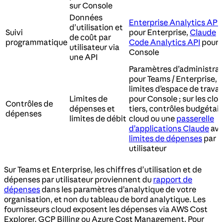
sur Console
Données
Enterprise Analytics API
d’utilisation et
Suivi
pour Enterprise,
Claude
de coût par
programmatique
Code Analytics API
pour
utilisateur via
Console
une API
Paramètres d’administra
pour Teams / Enterprise,
limites d’espace de travai
Limites de
pour Console ; sur les clo
Contrôles de
dépenses et
tiers, contrôles budgétai
dépenses
limites de débit
cloud ou une
passerelle
d’applications Claude
av
limites de dépenses
par
utilisateur
Sur Teams et Enterprise, les chiffres d’utilisation et de
dépenses par utilisateur proviennent du
rapport de
dépenses
dans les paramètres d’analytique de votre
organisation, et non du tableau de bord analytique. Les
fournisseurs cloud exposent les dépenses via AWS Cost
Explorer, GCP Billing ou Azure Cost Management. Pour