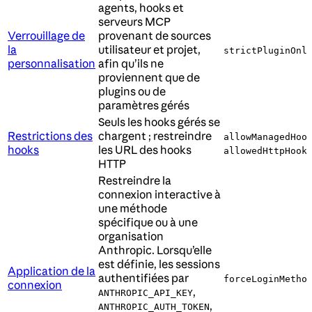
agents, hooks et
serveurs MCP
Verrouillage de
provenant de sources
la
utilisateur et projet,
strictPluginOnl
personnalisation
afin qu’ils ne
proviennent que de
plugins ou de
paramètres gérés
Seuls les hooks gérés se
Restrictions des
chargent ; restreindre
allowManagedHoo
hooks
les URL des hooks
allowedHttpHook
HTTP
Restreindre la
connexion interactive à
une méthode
spécifique ou à une
organisation
Anthropic. Lorsqu’elle
est définie, les sessions
Application de la
authentifiées par
forceLoginMetho
connexion
,
ANTHROPIC_API_KEY
,
ANTHROPIC_AUTH_TOKEN