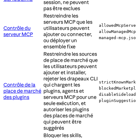
session, ne peuvent
pas être exclues
Restreindre les
serveurs MCP que les
allowedMcpServe
Contrôle du
utilisateurs peuvent
allowManagedMcp
serveur MCP
ajouter ou connecter,
managed-mcp.jso
ou déployer un
ensemble fixe
Restreindre les sources
de place de marché que
les utilisateurs peuvent
ajouter et installer,
rejeter les drapeaux CLI
strictKnownMark
Contrôle de la
qui chargent les
blockedMarketpl
place de marché
plugins, agents et
disableSideload
des plugins
serveurs MCP pour une
pluginSuggestio
seule exécution, et
autoriser les plugins
des places de marché
qui peuvent être
suggérés
Bloquer les skills,