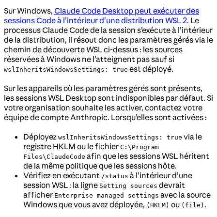
Sur Windows,
Claude Code Desktop peut exécuter des
sessions Code à l’intérieur d’une distribution WSL 2
. Le
processus Claude Code de la session s’exécute à l’intérieur
de la distribution, il résout donc les paramètres gérés via le
chemin de découverte WSL ci-dessus : les sources
réservées à Windows ne l’atteignent pas sauf si
est déployé.
wslInheritsWindowsSettings: true
Sur les appareils où les paramètres gérés sont présents,
les sessions WSL Desktop sont indisponibles par défaut. Si
votre organisation souhaite les activer, contactez votre
équipe de compte Anthropic. Lorsqu’elles sont activées :
Déployez
via le
wslInheritsWindowsSettings: true
registre HKLM ou le fichier
C:\Program
afin que les sessions WSL héritent
Files\ClaudeCode
de la même politique que les sessions hôte.
Vérifiez en exécutant
à l’intérieur d’une
/status
session WSL : la ligne
devrait
Setting sources
afficher
avec la source
Enterprise managed settings
Windows que vous avez déployée,
ou
.
(HKLM)
(file)