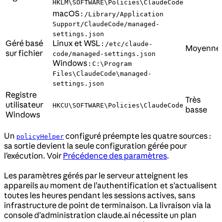
HKLM\SOFTWARE\Policies\ClaudeCode
macOS :
/Library/Application
Support/ClaudeCode/managed-
settings.json
Géré basé
Linux et WSL :
/etc/claude-
Moyenne
sur fichier
code/managed-settings.json
Windows :
C:\Program
Files\ClaudeCode\managed-
settings.json
Registre
Très
utilisateur
HKCU\SOFTWARE\Policies\ClaudeCode
basse
Windows
Un
configuré préempte les quatre sources :
policyHelper
sa sortie devient la seule configuration gérée pour
l’exécution. Voir
Précédence des paramètres
.
Les paramètres gérés par le serveur atteignent les
appareils au moment de l’authentification et s’actualisent
toutes les heures pendant les sessions actives, sans
infrastructure de point de terminaison. La livraison via la
console d’administration claude.ai nécessite un plan