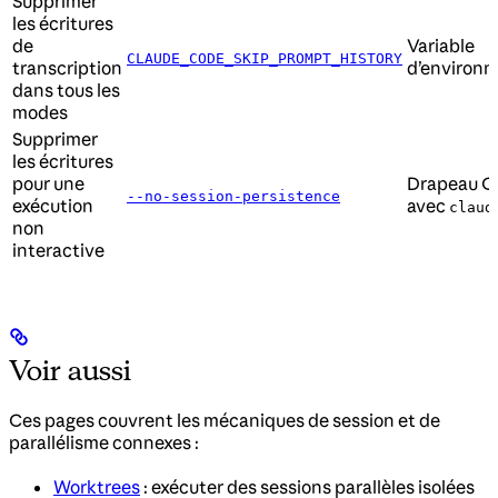
Supprimer
les écritures
de
Variable
CLAUDE_CODE_SKIP_PROMPT_HISTORY
transcription
d’environ
dans tous les
modes
Supprimer
les écritures
pour une
Drapeau C
--no-session-persistence
exécution
avec
claud
non
interactive
Voir aussi
Ces pages couvrent les mécaniques de session et de
parallélisme connexes :
Worktrees
: exécuter des sessions parallèles isolées