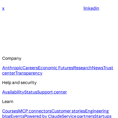
x
linkedin
Company
Anthropic
Careers
Economic Futures
Research
News
Trust
center
Transparency
Help and security
Availability
Status
Support center
Learn
Courses
MCP connectors
Customer stories
Engineering
blog
Events
Powered by Claude
Service partners
Startups