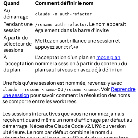
Quand
Comment définir le nom
Au
claude -n auth-refactor
démarrage
Pendant une
. Le nom apparaît
/rename auth-refactor
session
également dans la barre d’invite
À partir du
Mettez en surbrillance une session et
sélecteur de
appuyez sur
Ctrl+R
sessions
À
L’acceptation d’un plan en
mode plan
l’acceptation
nomme la session à partir du contenu du
du plan
plan sauf si vous en avez déjà défini un
Une fois qu’une session est nommée, revenez-y avec
ou
. Voir
Reprendre
claude --resume <name>
/resume <name>
une session
pour savoir comment la résolution des noms
se comporte entre les worktrees.
Les sessions interactives que vous ne nommez jamais
reçoivent quand même un nom d’affichage par défaut au
démarrage. Nécessite Claude Code v2.1.196 ou version
ultérieure. Le nom par défaut combine le nom du