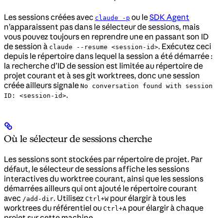
Les sessions créées avec
ou le
SDK Agent
claude -p
n’apparaissent pas dans le sélecteur de sessions, mais
vous pouvez toujours en reprendre une en passant son ID
de session à
. Exécutez ceci
claude --resume <session-id>
depuis le répertoire dans lequel la session a été démarrée :
la recherche d’ID de session est limitée au répertoire de
projet courant et à ses git worktrees, donc une session
créée ailleurs signale
No conversation found with session
.
ID: <session-id>
Où le sélecteur de sessions cherche
Les sessions sont stockées par répertoire de projet. Par
défaut, le sélecteur de sessions affiche les sessions
interactives du worktree courant, ainsi que les sessions
démarrées ailleurs qui ont ajouté le répertoire courant
avec
. Utilisez
pour élargir à tous les
/add-dir
Ctrl+W
worktrees du référentiel ou
pour élargir à chaque
Ctrl+A
projet sur cette machine.