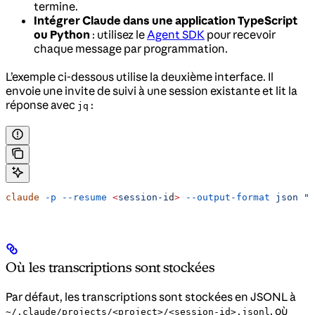
termine.
Intégrer Claude dans une application TypeScript
ou Python
: utilisez le
Agent SDK
pour recevoir
chaque message par programmation.
L’exemple ci-dessous utilise la deuxième interface. Il
envoie une invite de suivi à une session existante et lit la
réponse avec
:
jq
claude
 -p
 --resume
 <
session-i
d
>
 --output-format
 json
 "s
Où les transcriptions sont stockées
Par défaut, les transcriptions sont stockées en JSONL à
, où
~/.claude/projects/<project>/<session-id>.jsonl