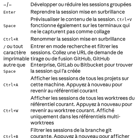
/
Développer ou réduire les sessions groupées
→
←
Reprendre la session mise en surbrillance
Enter
Prévisualiser le contenu de la session.
Ctrl+V
fonctionne également sur les terminaux qui
Space
ne le capturent pas comme collage
Renommer la session mise en surbrillance
Ctrl+R
ou tout
Entrer en mode recherche et filtrer les
/
caractère
sessions. Collez une URL de demande de
imprimable
tirage ou de fusion GitHub, GitHub
autre que
Enterprise, GitLab ou Bitbucket pour trouver
la session qui l’a créée
Space
Afficher les sessions de tous les projets sur
cette machine. Appuyez à nouveau pour
Ctrl+A
revenir au référentiel courant
Afficher les sessions de tous les worktrees du
référentiel courant. Appuyez à nouveau pour
revenir au worktree courant. Affiché
Ctrl+W
uniquement dans les référentiels multi-
worktrees
Filtrer les sessions de la branche git
courante. Appuyez à nouveau pour afficher
Ctrl+B