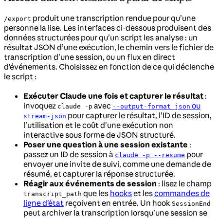
produit une transcription rendue pour qu’une
/export
personne la lise. Les interfaces ci-dessous produisent des
données structurées pour qu’un script les analyse : un
résultat JSON d’une exécution, le chemin vers le fichier de
transcription d’une session, ou un flux en direct
d’événements. Choisissez en fonction de ce qui déclenche
le script :
Exécuter Claude une fois et capturer le résultat
:
invoquez
avec
ou
claude -p
--output-format json
pour capturer le résultat, l’ID de session,
stream-json
l’utilisation et le coût d’une exécution non
interactive sous forme de JSON structuré.
Poser une question à une session existante
:
passez un ID de session à
pour
claude -p --resume
envoyer une invite de suivi, comme une demande de
résumé, et capturer la réponse structurée.
Réagir aux événements de session
: lisez le champ
que les
hooks
et les
commandes de
transcript_path
ligne d’état
reçoivent en entrée. Un hook
SessionEnd
peut archiver la transcription lorsqu’une session se