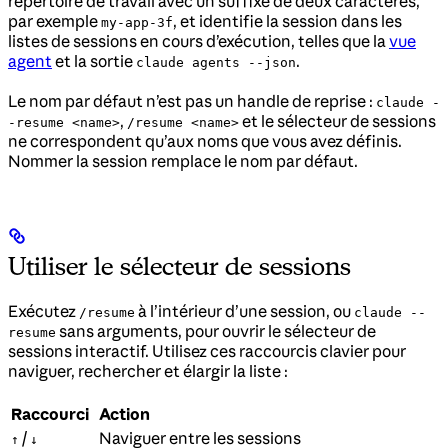
répertoire de travail avec un suffixe de deux caractères,
par exemple
, et identifie la session dans les
my-app-3f
listes de sessions en cours d’exécution, telles que la
vue
agent
et la sortie
.
claude agents --json
Le nom par défaut n’est pas un handle de reprise :
claude -
,
et le sélecteur de sessions
-resume <name>
/resume <name>
ne correspondent qu’aux noms que vous avez définis.
Nommer la session remplace le nom par défaut.
Utiliser le sélecteur de sessions
Exécutez
à l’intérieur d’une session, ou
/resume
claude --
sans arguments, pour ouvrir le sélecteur de
resume
sessions interactif. Utilisez ces raccourcis clavier pour
naviguer, rechercher et élargir la liste :
Raccourci
Action
/
Naviguer entre les sessions
↑
↓