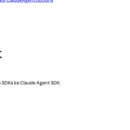
adi ClaudeAgentOptions
K
n SDKs ke Claude Agent SDK