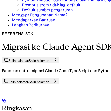
Python: ClaudeCodeOptions diubah nama menj
Prompt sistem tidak lagi default
Default sumber pengaturan
Mengapa Pengubahan Nama?
Mendapatkan Bantuan
Langkah Berikutnya
REFERENSI SDK
Migrasi ke Claude Agent SD
Salin halaman
Salin halaman
Panduan untuk migrasi Claude Code TypeScript dan Pytho
Salin halaman
Salin halaman
Ringkasan