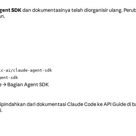
gent SDK
dan dokumentasinya telah diorganisir ulang. Per
an.
ic-ai/claude-agent-sdk
gent-sdk
e → Bagian Agent SDK
pindahkan dari dokumentasi Claude Code ke API Guide di 
i.