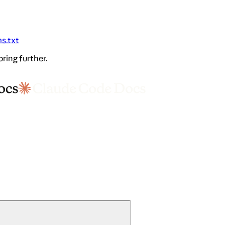
ms.txt
oring further.