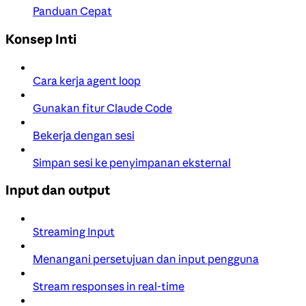
Panduan Cepat
Konsep Inti
Cara kerja agent loop
Gunakan fitur Claude Code
Bekerja dengan sesi
Simpan sesi ke penyimpanan eksternal
Input dan output
Streaming Input
Menangani persetujuan dan input pengguna
Stream responses in real-time