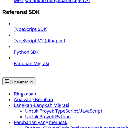
Mengamankan penyebaran agen AI
Referensi SDK
TypeScript SDK
TypeScript V2 (dihapus)
Python SDK
Panduan Migrasi
Di halaman ini
Ringkasan
Apa yang Berubah
Langkah-Langkah Migrasi
Untuk Proyek TypeScript/JavaScript
Untuk Proyek Python
Perubahan yang merusak