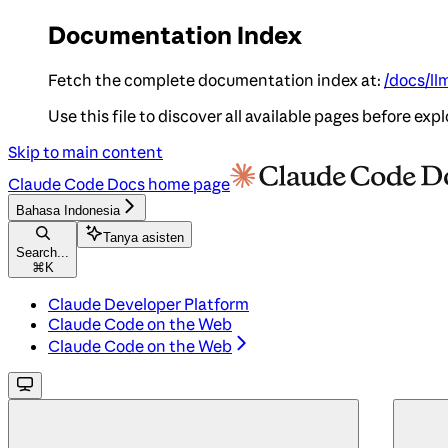
Documentation Index
Fetch the complete documentation index at:
/docs/ll
Use this file to discover all available pages before expl
Skip to main content
Claude Code Docs
home page
Bahasa Indonesia
Tanya asisten
Search...
⌘
K
Claude Developer Platform
Claude Code on the Web
Claude Code on the Web