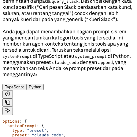
permintaan daripada
. Deskripsi dengan kata
query_slack
kunci spesifik (“Cari pesan Slack berdasarkan kata kunci,
saluran, atau rentang tanggal”) cocok dengan lebih
banyak kueri daripada yang generik (“Kueri Slack”).
Anda juga dapat menambahkan bagian prompt sistem
yang mencantumkan kategori tools yang tersedia. Ini
memberikan agen konteks tentang jenis tools apa yang
tersedia untuk dicari. Teruskan teks melalui opsi
di TypeScript atau
di Python,
systemPrompt
system_prompt
menggunakan preset
dengan
, yang
claude_code
append
menambahkan teks Anda ke prompt preset daripada
menggantinya:
TypeScript
Python
options
: {
  systemPrompt
: {
    type
: 
"preset"
,
    preset
: 
"claude_code"
,