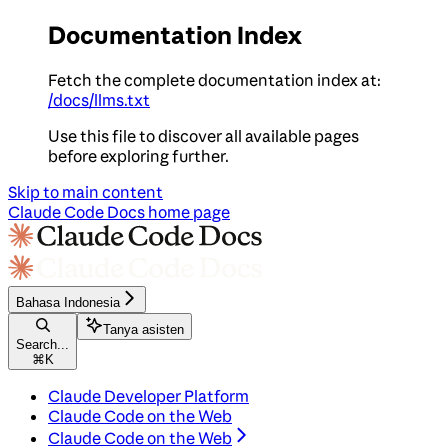
Documentation Index
Fetch the complete documentation index at:
/docs/llms.txt
Use this file to discover all available pages
before exploring further.
Skip to main content
Claude Code Docs
home page
Bahasa Indonesia
Tanya asisten
Search...
⌘
K
Claude Developer Platform
Claude Code on the Web
Claude Code on the Web