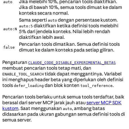
Jika melebihi 10%, pencarian tools diaktifkan.
auto
Jika di bawah 10%, semua tools dimuat ke dalam
konteks secara normal.
Sama seperti
dengan persentase kustom.
auto
diaktifkan ketika definisi tools melebihi
auto:5
auto:N
5% dari jendela konteks. Nilai lebih rendah
diaktifkan lebih awal.
Pencarian tools dimatikan. Semua definisi tools
false
dimuat ke dalam konteks pada setiap giliran.
Pengaturan
CLAUDE_CODE_DISABLE_EXPERIMENTAL_BETAS
membuat pencarian tools tetap mati, dan
tidak dapat menggantinya. Variabel
ENABLE_TOOL_SEARCH
ini menghapus header beta yang diperlukan oleh definisi
tools
dan blok konten
.
defer_loading
tool_reference
Pencarian tools berlaku untuk semua tools terdaftar, baik
berasal dari server MCP jarak jauh atau
server MCP SDK
kustom
. Saat menggunakan
, ambang batas
auto
didasarkan pada ukuran gabungan semua definisi tools di
semua server.