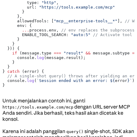
          type:
 "http"
,
          url:
 "https://tools.example.com/mcp"
        }
      },
      allowedTools:
 [
"mcp__enterprise-tools__*"
], 
// Wi
      env:
 {
        ...
process
.
env
, 
// env replaces the subprocess
        ENABLE_TOOL_SEARCH:
 "auto:5"
 // Activate tool s
      }
    }
  })) {
    if
 (
message
.
type
 ===
 "result"
 &&
 message
.
subtype
 ==
      console
.
log
(
message
.
result
);
    }
  }
} 
catch
 (
error
) {
  // A single-shot query() throws after yielding an err
  console
.
log
(
`Session ended with an error: 
${
error
}
`
);
}
Untuk menjalankan contoh ini, ganti
dengan URL server MCP
https://tools.example.com/mcp
Anda sendiri. Jika berhasil, teks hasil akan dicetak ke
konsol.
Karena ini adalah panggilan
single-shot, SDK akan
query()