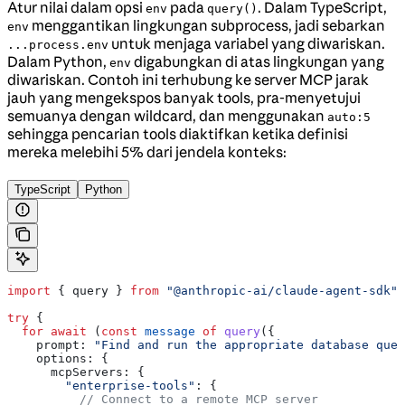
Atur nilai dalam opsi
pada
. Dalam TypeScript,
env
query()
menggantikan lingkungan subprocess, jadi sebarkan
env
untuk menjaga variabel yang diwariskan.
...process.env
Dalam Python,
digabungkan di atas lingkungan yang
env
diwariskan. Contoh ini terhubung ke server MCP jarak
jauh yang mengekspos banyak tools, pra-menyetujui
semuanya dengan wildcard, dan menggunakan
auto:5
sehingga pencarian tools diaktifkan ketika definisi
mereka melebihi 5% dari jendela konteks:
TypeScript
Python
import
 { 
query
 } 
from
 "@anthropic-ai/claude-agent-sdk"
;
try
 {
  for
 await
 (
const
 message
 of
 query
({
    prompt:
 "Find and run the appropriate database quer
    options:
 {
      mcpServers:
 {
        "enterprise-tools"
:
 {
          // Connect to a remote MCP server