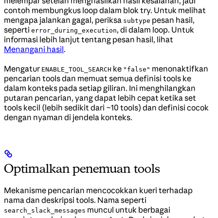
melempar setelah menghasilkan hasil kesalahan, jadi
contoh membungkus loop dalam blok try. Untuk melihat
mengapa jalankan gagal, periksa
pesan hasil,
subtype
seperti
, di dalam loop. Untuk
error_during_execution
informasi lebih lanjut tentang pesan hasil, lihat
Menangani hasil
.
Mengatur
ke
menonaktifkan
ENABLE_TOOL_SEARCH
"false"
pencarian tools dan memuat semua definisi tools ke
dalam konteks pada setiap giliran. Ini menghilangkan
putaran pencarian, yang dapat lebih cepat ketika set
tools kecil (lebih sedikit dari ~10 tools) dan definisi cocok
dengan nyaman di jendela konteks.
Optimalkan penemuan tools
Mekanisme pencarian mencocokkan kueri terhadap
nama dan deskripsi tools. Nama seperti
muncul untuk berbagai
search_slack_messages