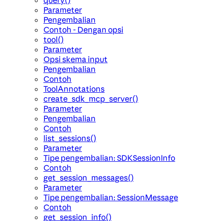
query()
Parameter
Pengembalian
Contoh - Dengan opsi
tool()
Parameter
Opsi skema input
Pengembalian
Contoh
ToolAnnotations
create_sdk_mcp_server()
Parameter
Pengembalian
Contoh
list_sessions()
Parameter
Tipe pengembalian: SDKSessionInfo
Contoh
get_session_messages()
Parameter
Tipe pengembalian: SessionMessage
Contoh
get_session_info()