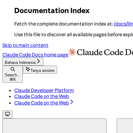
Documentation Index
Fetch the complete documentation index at:
/docs/ll
Use this file to discover all available pages before expl
Skip to main content
Claude Code Docs
home page
Bahasa Indonesia
Tanya asisten
Search...
⌘
K
Claude Developer Platform
Claude Code on the Web
Claude Code on the Web