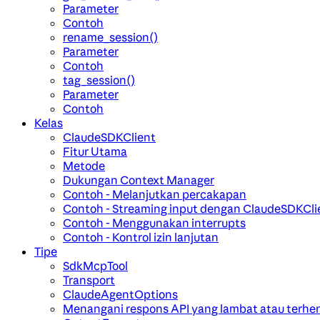
Parameter
Contoh
rename_session()
Parameter
Contoh
tag_session()
Parameter
Contoh
Kelas
ClaudeSDKClient
Fitur Utama
Metode
Dukungan Context Manager
Contoh - Melanjutkan percakapan
Contoh - Streaming input dengan ClaudeSDKCli
Contoh - Menggunakan interrupts
Contoh - Kontrol izin lanjutan
Tipe
SdkMcpTool
Transport
ClaudeAgentOptions
Menangani respons API yang lambat atau terhen