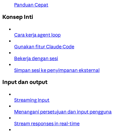
Panduan Cepat
Konsep Inti
Cara kerja agent loop
Gunakan fitur Claude Code
Bekerja dengan sesi
Simpan sesi ke penyimpanan eksternal
Input dan output
Streaming Input
Menangani persetujuan dan input pengguna
Stream responses in real-time