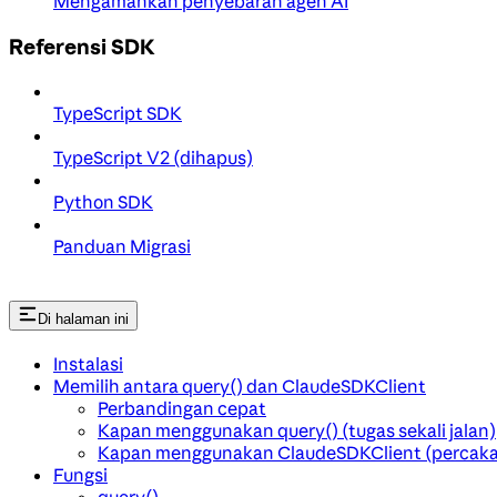
Mengamankan penyebaran agen AI
Referensi SDK
TypeScript SDK
TypeScript V2 (dihapus)
Python SDK
Panduan Migrasi
Di halaman ini
Instalasi
Memilih antara query() dan ClaudeSDKClient
Perbandingan cepat
Kapan menggunakan query() (tugas sekali jalan)
Kapan menggunakan ClaudeSDKClient (percaka
Fungsi