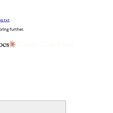
ms.txt
oring further.