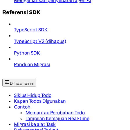
Mengamankan penyebaran agen AI
Referensi SDK
TypeScript SDK
TypeScript V2 (dihapus)
Python SDK
Panduan Migrasi
Di halaman ini
Siklus Hidup Todo
Kapan Todos Digunakan
Contoh
Memantau Perubahan Todo
Tampilan Kemajuan Real-time
Migrasi ke alat Task