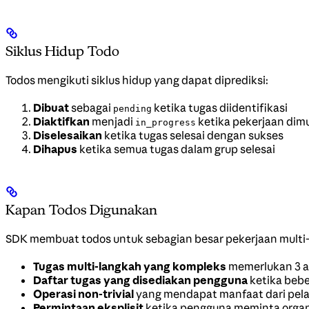
Siklus Hidup Todo
Todos mengikuti siklus hidup yang dapat diprediksi:
Dibuat
sebagai
ketika tugas diidentifikasi
pending
Diaktifkan
menjadi
ketika pekerjaan dimu
in_progress
Diselesaikan
ketika tugas selesai dengan sukses
Dihapus
ketika semua tugas dalam grup selesai
Kapan Todos Digunakan
SDK membuat todos untuk sebagian besar pekerjaan multi-l
Tugas multi-langkah yang kompleks
memerlukan 3 a
Daftar tugas yang disediakan pengguna
ketika bebe
Operasi non-trivial
yang mendapat manfaat dari pel
Permintaan eksplisit
ketika pengguna meminta organ