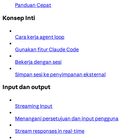
Panduan Cepat
Konsep Inti
Cara kerja agent loop
Gunakan fitur Claude Code
Bekerja dengan sesi
Simpan sesi ke penyimpanan eksternal
Input dan output
Streaming Input
Menangani persetujuan dan input pengguna
Stream responses in real-time