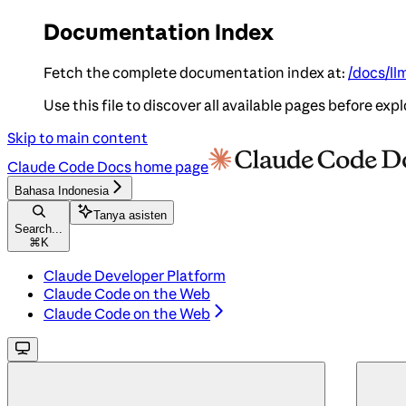
Documentation Index
Fetch the complete documentation index at:
/docs/ll
Use this file to discover all available pages before expl
Skip to main content
Claude Code Docs
home page
Bahasa Indonesia
Tanya asisten
Search...
⌘
K
Claude Developer Platform
Claude Code on the Web
Claude Code on the Web