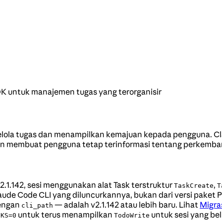
K untuk manajemen tugas yang terorganisir
elola tugas dan menampilkan kemajuan kepada pengguna. C
an membuat pengguna tetap terinformasi tentang perkemba
2.1.142, sesi menggunakan alat Task terstruktur
,
TaskCreate
T
ude Code CLI yang diluncurkannya, bukan dari versi paket P
dengan
— adalah v2.1.142 atau lebih baru. Lihat
Migras
cli_path
untuk terus menampilkan
untuk sesi yang be
SKS=0
TodoWrite