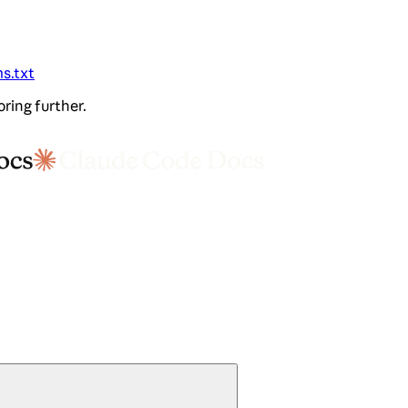
ms.txt
oring further.