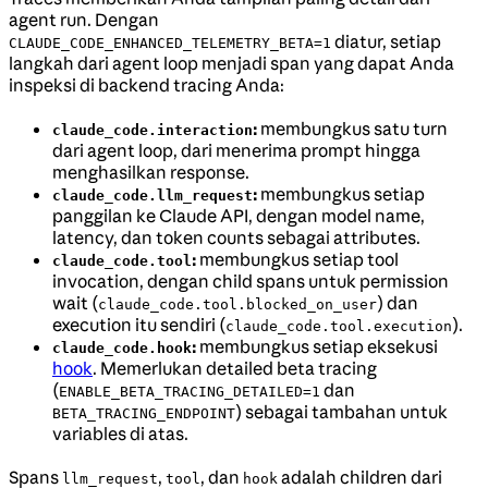
agent run. Dengan
diatur, setiap
CLAUDE_CODE_ENHANCED_TELEMETRY_BETA=1
langkah dari agent loop menjadi span yang dapat Anda
inspeksi di backend tracing Anda:
:
membungkus satu turn
claude_code.interaction
dari agent loop, dari menerima prompt hingga
menghasilkan response.
:
membungkus setiap
claude_code.llm_request
panggilan ke Claude API, dengan model name,
latency, dan token counts sebagai attributes.
:
membungkus setiap tool
claude_code.tool
invocation, dengan child spans untuk permission
wait (
) dan
claude_code.tool.blocked_on_user
execution itu sendiri (
).
claude_code.tool.execution
:
membungkus setiap eksekusi
claude_code.hook
hook
. Memerlukan detailed beta tracing
(
dan
ENABLE_BETA_TRACING_DETAILED=1
) sebagai tambahan untuk
BETA_TRACING_ENDPOINT
variables di atas.
Spans
,
, dan
adalah children dari
llm_request
tool
hook