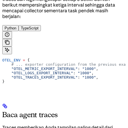
berikut mempersingkat ketiga interval sehingga data
mencapai collector sementara task pendek masih
berjalan:
Python
TypeScript
OTEL_ENV
 =
 {
    # ... exporter configuration from the previous exam
    "OTEL_METRIC_EXPORT_INTERVAL"
: 
"1000"
,
    "OTEL_LOGS_EXPORT_INTERVAL"
: 
"1000"
,
    "OTEL_TRACES_EXPORT_INTERVAL"
: 
"1000"
,
}
Baca agent traces
Traces memberikan Anda tampilan paling detail dari