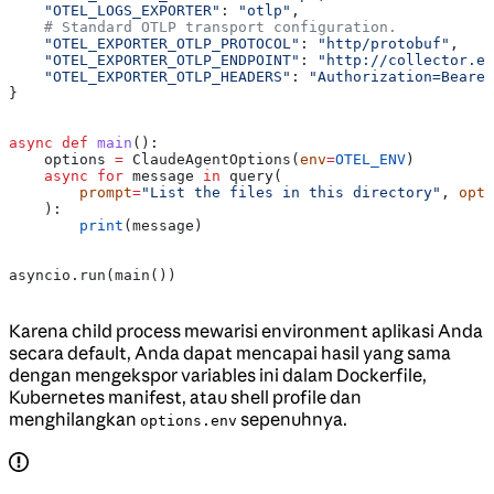
    "OTEL_LOGS_EXPORTER"
: 
"otlp"
,
    # Standard OTLP transport configuration.
    "OTEL_EXPORTER_OTLP_PROTOCOL"
: 
"http/protobuf"
,
    "OTEL_EXPORTER_OTLP_ENDPOINT"
: 
"http://collector.ex
    "OTEL_EXPORTER_OTLP_HEADERS"
: 
"Authorization=Bearer
}
async
 def
 main
():
    options 
=
 ClaudeAgentOptions(
env
=
OTEL_ENV
)
    async
 for
 message 
in
 query(
        prompt
=
"List the files in this directory"
, 
opti
    ):
        print
(message)
asyncio.run(main())
Karena child process mewarisi environment aplikasi Anda
secara default, Anda dapat mencapai hasil yang sama
dengan mengekspor variables ini dalam Dockerfile,
Kubernetes manifest, atau shell profile dan
menghilangkan
sepenuhnya.
options.env