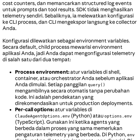
cost counters, dan memancarkan structured log events
untuk prompts dan tool results. SDK tidak menghasilkan
telemetry sendiri. Sebaliknya, ia melewatkan konfigurasi
ke CLI process, dan CLI mengekspor langsung ke collector
Anda.
Konfigurasi dilewatkan sebagai environment variables.
Secara default, child process mewarisi environment
aplikasi Anda, jadi Anda dapat mengonfigurasi telemetry
di salah satu dari dua tempat:
Process environment:
atur variables di shell,
container, atau orchestrator Anda sebelum aplikasi
Anda dimulai. Setiap panggilan
query()
mengambilnya secara otomatis tanpa perubahan
kode. Ini adalah pendekatan yang
direkomendasikan untuk production deployments.
Per-call options:
atur variables di
(Python) atau
ClaudeAgentOptions.env
options.env
(TypeScript). Gunakan ini ketika agents yang
berbeda dalam proses yang sama memerlukan
pengaturan telemetry yang berbeda. Di Python,
env