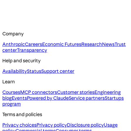
Company
Anthropic
Careers
Economic Futures
Research
News
Trust
center
Transparency
Help and security
Availability
Status
Support center
Learn
Courses
MCP connectors
Customer stories
Engineering
blog
Events
Powered by Claude
Service partners
Startups
program
Terms and policies
Privacy choices
Privacy policy
Disclosure policy
Usage
policy
Commercial terms
Consumer terms