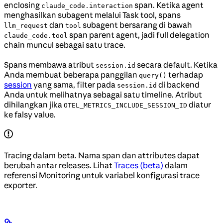
enclosing
span. Ketika agent
claude_code.interaction
menghasilkan subagent melalui Task tool, spans
dan
subagent bersarang di bawah
llm_request
tool
span parent agent, jadi full delegation
claude_code.tool
chain muncul sebagai satu trace.
Spans membawa atribut
secara default. Ketika
session.id
Anda membuat beberapa panggilan
terhadap
query()
session
yang sama, filter pada
di backend
session.id
Anda untuk melihatnya sebagai satu timeline. Atribut
dihilangkan jika
diatur
OTEL_METRICS_INCLUDE_SESSION_ID
ke falsy value.
Tracing dalam beta. Nama span dan attributes dapat
berubah antar releases. Lihat
Traces (beta)
dalam
referensi Monitoring untuk variabel konfigurasi trace
exporter.