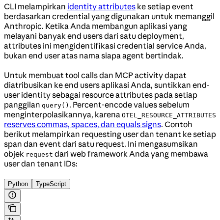
CLI melampirkan
identity attributes
ke setiap event
berdasarkan credential yang digunakan untuk memanggil
Anthropic. Ketika Anda membangun aplikasi yang
melayani banyak end users dari satu deployment,
attributes ini mengidentifikasi credential service Anda,
bukan end user atas nama siapa agent bertindak.
Untuk membuat tool calls dan MCP activity dapat
diatribusikan ke end users aplikasi Anda, suntikkan end-
user identity sebagai resource attributes pada setiap
panggilan
. Percent-encode values sebelum
query()
menginterpolasikannya, karena
OTEL_RESOURCE_ATTRIBUTES
reserves commas, spaces, dan equals signs
. Contoh
berikut melampirkan requesting user dan tenant ke setiap
span dan event dari satu request. Ini mengasumsikan
objek
dari web framework Anda yang membawa
request
user dan tenant IDs:
Python
TypeScript