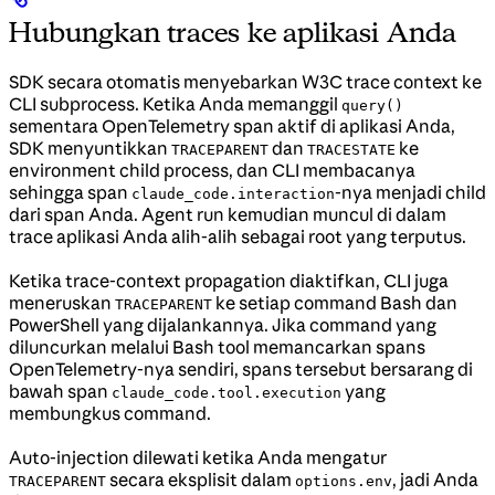
Hubungkan traces ke aplikasi Anda
SDK secara otomatis menyebarkan W3C trace context ke
CLI subprocess. Ketika Anda memanggil
query()
sementara OpenTelemetry span aktif di aplikasi Anda,
SDK menyuntikkan
dan
ke
TRACEPARENT
TRACESTATE
environment child process, dan CLI membacanya
sehingga span
-nya menjadi child
claude_code.interaction
dari span Anda. Agent run kemudian muncul di dalam
trace aplikasi Anda alih-alih sebagai root yang terputus.
Ketika trace-context propagation diaktifkan, CLI juga
meneruskan
ke setiap command Bash dan
TRACEPARENT
PowerShell yang dijalankannya. Jika command yang
diluncurkan melalui Bash tool memancarkan spans
OpenTelemetry-nya sendiri, spans tersebut bersarang di
bawah span
yang
claude_code.tool.execution
membungkus command.
Auto-injection dilewati ketika Anda mengatur
secara eksplisit dalam
, jadi Anda
TRACEPARENT
options.env