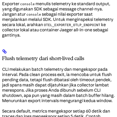
Exporter
menulis telemetry ke standard output,
console
yang digunakan SDK sebagai message channel-nya.
Jangan atur
sebagai nilai exporter saat
console
menjalankan melalui SDK. Untuk menginspeksi telemetry
secara lokal, arahkan
ke
OTEL_EXPORTER_OTLP_ENDPOINT
collector lokal atau container Jaeger all-in-one sebagai
gantinya.
Flush telemetry dari short-lived calls
CLI melakukan batch telemetry dan mengekspor pada
interval. Pada clean process exit, ia mencoba untuk flush
pending data, tetapi flush dibatasi oleh timeout pendek,
jadi spans masih dapat dijatuhkan jika collector lambat
merespons. Jika proses Anda dibunuh sebelum CLI
shutdown, apa pun yang masih dalam batch buffer hilang.
Menurunkan export intervals mengurangi kedua window.
Secara default, metrics mengekspor setiap 60 detik dan
traces dan logs mengekspor setiap 5 detik. Contoh