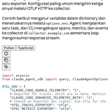
satu exporter. Konfigurasi paling umum mengirim ketiga
sinyal melalui OTLP HTTP ke collector.
Contoh berikut mengatur variables dalam dictionary dan
meneruskannya melalui
. Agent menjalankan
options.env
satu task, dan CLI mengekspor spans, metrics, dan events
ke collector di
sementara loop
collector.example.com
mengonsumsi response stream:
Python
TypeScript
import
 asyncio
from
 claude_agent_sdk 
import
 query, ClaudeAgentOptions
OTEL_ENV
 =
 {
    "CLAUDE_CODE_ENABLE_TELEMETRY"
: 
"1"
,
    # Required for traces, which are in beta. Metrics a
    "CLAUDE_CODE_ENHANCED_TELEMETRY_BETA"
: 
"1"
,
    # Choose an exporter per signal. Use otlp for the S
    "OTEL_TRACES_EXPORTER"
: 
"otlp"
,
    "OTEL_METRICS_EXPORTER"
: 
"otlp"
,