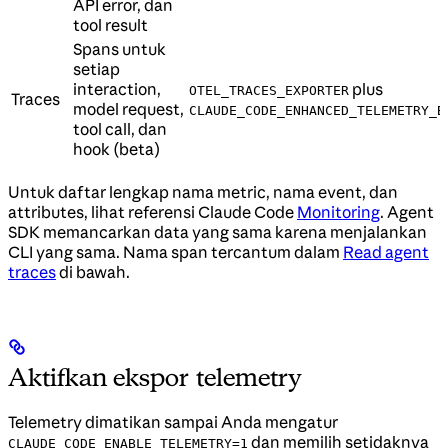
API error, dan
tool result
Spans untuk
setiap
interaction,
plus
OTEL_TRACES_EXPORTER
Traces
model request,
CLAUDE_CODE_ENHANCED_TELEMETRY_B
tool call, dan
hook (beta)
Untuk daftar lengkap nama metric, nama event, dan
attributes, lihat referensi Claude Code
Monitoring
. Agent
SDK memancarkan data yang sama karena menjalankan
CLI yang sama. Nama span tercantum dalam
Read agent
traces
di bawah.
Aktifkan ekspor telemetry
Telemetry dimatikan sampai Anda mengatur
dan memilih setidaknya
CLAUDE_CODE_ENABLE_TELEMETRY=1