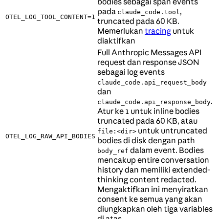
bodies sebagai span events
pada
,
claude_code.tool
OTEL_LOG_TOOL_CONTENT=1
truncated pada 60 KB.
Memerlukan
tracing
untuk
diaktifkan
Full Anthropic Messages API
request dan response JSON
sebagai log events
claude_code.api_request_body
dan
.
claude_code.api_response_body
Atur ke
untuk inline bodies
1
truncated pada 60 KB, atau
untuk untruncated
file:<dir>
OTEL_LOG_RAW_API_BODIES
bodies di disk dengan path
dalam event. Bodies
body_ref
mencakup entire conversation
history dan memiliki extended-
thinking content redacted.
Mengaktifkan ini menyiratkan
consent ke semua yang akan
diungkapkan oleh tiga variables
di atas