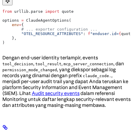
from
 urllib.parse 
import
 quote
options 
=
 ClaudeAgentOptions(
    env
=
{
        # ... exporter configuration ...
        "OTEL_RESOURCE_ATTRIBUTES"
: 
f
"enduser.id=
{
quote
    },
)
Dengan end-user identity terlampir, events
,
,
, dan
tool_decision
tool_result
mcp_server_connection
, yang diekspor sebagai log
permission_mode_changed
records yang dinamai dengan prefix
,
claude_code.
menjadi per-user audit trail yang dapat Anda teruskan ke
platform Security Information and Event Management
(SIEM). Lihat
Audit security events
dalam referensi
Monitoring untuk daftar lengkap security-relevant events
dan attributes yang masing-masing membawa.