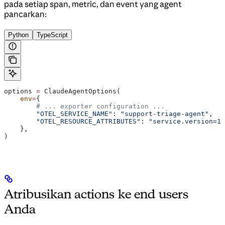
pada setiap span, metric, dan event yang agent
pancarkan:
Python
TypeScript
options 
=
 ClaudeAgentOptions(
    env
=
{
        # ... exporter configuration ...
        "OTEL_SERVICE_NAME"
: 
"support-triage-agent"
,
        "OTEL_RESOURCE_ATTRIBUTES"
: 
"service.version=1.
    },
)
Atribusikan actions ke end users
Anda