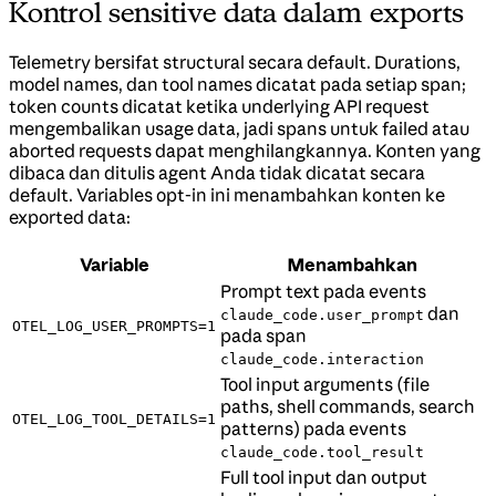
Kontrol sensitive data dalam exports
Telemetry bersifat structural secara default. Durations,
model names, dan tool names dicatat pada setiap span;
token counts dicatat ketika underlying API request
mengembalikan usage data, jadi spans untuk failed atau
aborted requests dapat menghilangkannya. Konten yang
dibaca dan ditulis agent Anda tidak dicatat secara
default. Variables opt-in ini menambahkan konten ke
exported data:
Variable
Menambahkan
Prompt text pada events
dan
claude_code.user_prompt
OTEL_LOG_USER_PROMPTS=1
pada span
claude_code.interaction
Tool input arguments (file
paths, shell commands, search
OTEL_LOG_TOOL_DETAILS=1
patterns) pada events
claude_code.tool_result
Full tool input dan output