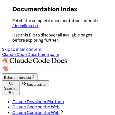
Documentation Index
Fetch the complete documentation index at:
/docs/llms.txt
Use this file to discover all available pages
before exploring further.
Skip to main content
Claude Code Docs
home page
Bahasa Indonesia
Tanya asisten
Search...
⌘
K
Claude Developer Platform
Claude Code on the Web
Claude Code on the Web