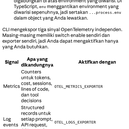
digabungkan di atas environment yang diwarisi. Di
TypeScript,
menggantikan environment yang
env
diwarisi sepenuhnya, jadi sertakan
...process.env
dalam object yang Anda lewatkan.
CLI mengekspor tiga sinyal OpenTelemetry independen.
Masing-masing memiliki switch enable sendiri dan
exporter sendiri, jadi Anda dapat mengaktifkan hanya
yang Anda butuhkan.
Apa yang
Signal
Aktifkan dengan
dikandungnya
Counters
untuk tokens,
cost, sessions,
Metrics
OTEL_METRICS_EXPORTER
lines of code,
dan tool
decisions
Structured
records untuk
Log
setiap prompt,
OTEL_LOGS_EXPORTER
events
API request,