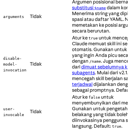
Argumen posisional berna
substitusi
dalam konte
$name
Menerima string yang dip
Tidak
arguments
spasi atau daftar YAML. 
memetakan ke posisi arg
secara berurutan.
Atur ke
untuk menceg
true
Claude memuat skill ini se
otomatis. Gunakan untuk 
yang ingin Anda picu seca
disable-
dengan
. Juga menceg
/name
Tidak
model-
dari
dimuat sebelumnya ke
invocation
subagents
. Mulai dari v2.1.
mencegah skill berjalan sa
terjadwal
dijalankan dengan
sebagai promptnya. Defaul
Atur ke
untuk
false
menyembunyikan dari me
Gunakan untuk pengetahua
user-
Tidak
belakang yang tidak boleh
invocable
diinvokasinya pengguna s
langsung. Default:
.
true