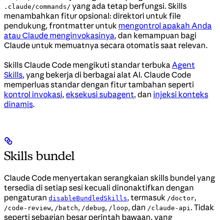
yang ada tetap berfungsi. Skills
.claude/commands/
menambahkan fitur opsional: direktori untuk file
pendukung, frontmatter untuk
mengontrol apakah Anda
atau Claude menginvokasinya
, dan kemampuan bagi
Claude untuk memuatnya secara otomatis saat relevan.
Skills Claude Code mengikuti standar terbuka
Agent
Skills
, yang bekerja di berbagai alat AI. Claude Code
memperluas standar dengan fitur tambahan seperti
kontrol invokasi
,
eksekusi subagent
, dan
injeksi konteks
dinamis
.
Skills bundel
Claude Code menyertakan serangkaian skills bundel yang
tersedia di setiap sesi kecuali dinonaktifkan dengan
pengaturan
, termasuk
,
disableBundledSkills
/doctor
,
,
,
, dan
. Tidak
/code-review
/batch
/debug
/loop
/claude-api
seperti sebagian besar perintah bawaan, yang