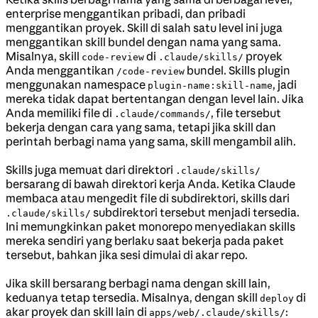
enterprise menggantikan pribadi, dan pribadi
menggantikan proyek. Skill di salah satu level ini juga
menggantikan skill bundel dengan nama yang sama.
Misalnya, skill
di
proyek
code-review
.claude/skills/
Anda menggantikan
bundel. Skills plugin
/code-review
menggunakan namespace
, jadi
plugin-name:skill-name
mereka tidak dapat bertentangan dengan level lain. Jika
Anda memiliki file di
, file tersebut
.claude/commands/
bekerja dengan cara yang sama, tetapi jika skill dan
perintah berbagi nama yang sama, skill mengambil alih.
Skills juga memuat dari direktori
.claude/skills/
bersarang di bawah direktori kerja Anda. Ketika Claude
membaca atau mengedit file di subdirektori, skills dari
subdirektori tersebut menjadi tersedia.
.claude/skills/
Ini memungkinkan paket monorepo menyediakan skills
mereka sendiri yang berlaku saat bekerja pada paket
tersebut, bahkan jika sesi dimulai di akar repo.
Jika skill bersarang berbagi nama dengan skill lain,
keduanya tetap tersedia. Misalnya, dengan skill
di
deploy
akar proyek dan skill lain di
:
apps/web/.claude/skills/