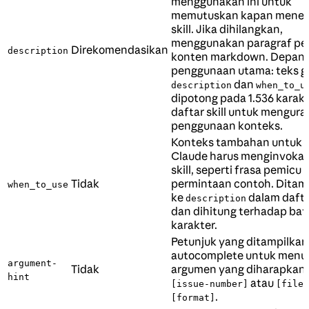
menggunakan ini untuk
memutuskan kapan mene
skill. Jika dihilangkan,
menggunakan paragraf pe
Direkomendasikan
description
konten markdown. Depank
penggunaan utama: teks 
dan
description
when_to_u
dipotong pada 1.536 karak
daftar skill untuk mengura
penggunaan konteks.
Konteks tambahan untuk 
Claude harus menginvokas
skill, seperti frasa pemicu 
Tidak
permintaan contoh. Dita
when_to_use
ke
dalam daftar
description
dan dihitung terhadap bat
karakter.
Petunjuk yang ditampilkan
autocomplete untuk menu
argument-
Tidak
argumen yang diharapkan.
hint
atau
[issue-number]
[filen
.
[format]