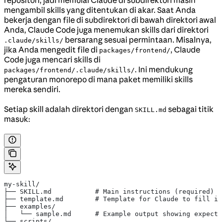
mengambil skills yang ditentukan di akar. Saat Anda
bekerja dengan file di subdirektori di bawah direktori awal
Anda, Claude Code juga menemukan skills dari direktori
bersarang sesuai permintaan. Misalnya,
.claude/skills/
jika Anda mengedit file di
, Claude
packages/frontend/
Code juga mencari skills di
. Ini mendukung
packages/frontend/.claude/skills/
pengaturan monorepo di mana paket memiliki skills
mereka sendiri.
Setiap skill adalah direktori dengan
sebagai titik
SKILL.md
masuk:
my-skill/
├── SKILL.md           # Main instructions (required)
├── template.md        # Template for Claude to fill in
├── examples/
│   └── sample.md      # Example output showing expecte
└── scripts/