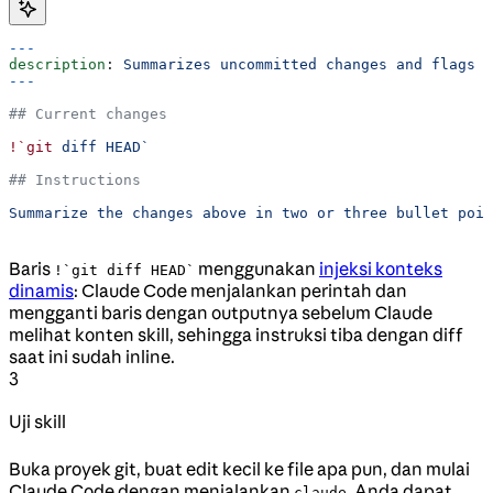
---
description
: 
Summarizes uncommitted changes and flags a
---
## Current changes
!`git
 diff HEAD`
## Instructions
Summarize the changes above in two or three bullet poin
Baris
menggunakan
injeksi konteks
!`git diff HEAD`
dinamis
: Claude Code menjalankan perintah dan
mengganti baris dengan outputnya sebelum Claude
melihat konten skill, sehingga instruksi tiba dengan diff
saat ini sudah inline.
3
Uji skill
Buka proyek git, buat edit kecil ke file apa pun, dan mulai
Claude Code dengan menjalankan
. Anda dapat
claude