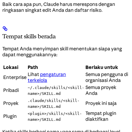
Baik cara apa pun, Claude harus merespons dengan
ringkasan singkat edit Anda dan daftar risiko.
Tempat skills berada
Tempat Anda menyimpan skill menentukan siapa yang
dapat menggunakannya:
Lokasi
Path
Berlaku untuk
Lihat
pengaturan
Semua pengguna di
Enterprise
terkelola
organisasi Anda
Semua proyek
~/.claude/skills/<skill-
Pribadi
Anda
name>/SKILL.md
.claude/skills/<skill-
Proyek
Proyek ini saja
name>/SKILL.md
Tempat plugin
<plugin>/skills/<skill-
Plugin
diaktifkan
name>/SKILL.md
Ketika skills berbagi nama yang sama di berbagai level,