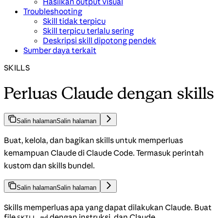
Hasilkan output visual
Troubleshooting
Skill tidak terpicu
Skill terpicu terlalu sering
Deskripsi skill dipotong pendek
Sumber daya terkait
SKILLS
Perluas Claude dengan skills
Salin halaman
Salin halaman
Buat, kelola, dan bagikan skills untuk memperluas
kemampuan Claude di Claude Code. Termasuk perintah
kustom dan skills bundel.
Salin halaman
Salin halaman
Skills memperluas apa yang dapat dilakukan Claude. Buat
file
dengan instruksi, dan Claude
SKILL.md