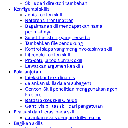
Skills dari direktori tambahan
Konfigurasi skills
Jenis konten skill
Referensi frontmatter
Bagaimana skill mendapatkan nama
perintahnya
Substitusi string yang tersedia
Tambahkan file pendukung
Kontrol siapa yang menginvokasinya skill
Lifecycle konten skill
Pra-setujui tools untuk skill
Lewatkan argumen ke skills
Pola lanjutan
Injeksi konteks dinamis
Jalankan skills dalam subagent
Contoh: Skill penelitian menggunakan agen
Explore
Batasi akses skill Claude
Ganti visibilitas skill dari pengaturan
Evaluasi dan iterasi pada skill
Jalankan evals dengan skill-creator
Bagikan skills