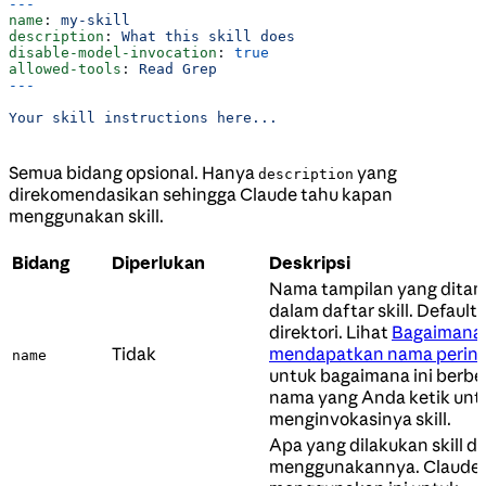
---
name
: 
my-skill
description
: 
What this skill does
disable-model-invocation
: 
true
allowed-tools
: 
Read Grep
---
Your skill instructions here...
Semua bidang opsional. Hanya
yang
description
direkomendasikan sehingga Claude tahu kapan
menggunakan skill.
Bidang
Diperlukan
Deskripsi
Nama tampilan yang ditam
dalam daftar skill. Default
direktori. Lihat
Bagaimana s
Tidak
mendapatkan nama perin
name
untuk bagaimana ini berbe
nama yang Anda ketik unt
menginvokasinya skill.
Apa yang dilakukan skill d
menggunakannya. Claude