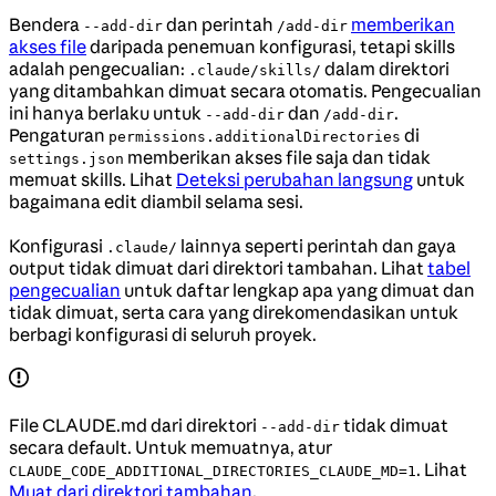
Bendera
dan perintah
memberikan
--add-dir
/add-dir
akses file
daripada penemuan konfigurasi, tetapi skills
adalah pengecualian:
dalam direktori
.claude/skills/
yang ditambahkan dimuat secara otomatis. Pengecualian
ini hanya berlaku untuk
dan
.
--add-dir
/add-dir
Pengaturan
di
permissions.additionalDirectories
memberikan akses file saja dan tidak
settings.json
memuat skills. Lihat
Deteksi perubahan langsung
untuk
bagaimana edit diambil selama sesi.
Konfigurasi
lainnya seperti perintah dan gaya
.claude/
output tidak dimuat dari direktori tambahan. Lihat
tabel
pengecualian
untuk daftar lengkap apa yang dimuat dan
tidak dimuat, serta cara yang direkomendasikan untuk
berbagi konfigurasi di seluruh proyek.
File CLAUDE.md dari direktori
tidak dimuat
--add-dir
secara default. Untuk memuatnya, atur
. Lihat
CLAUDE_CODE_ADDITIONAL_DIRECTORIES_CLAUDE_MD=1
Muat dari direktori tambahan
.