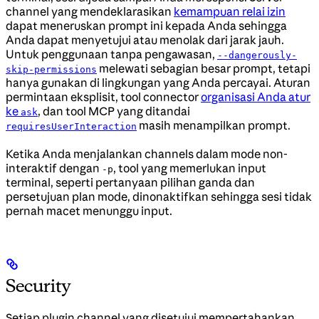
channel yang mendeklarasikan
kemampuan relai izin
dapat meneruskan prompt ini kepada Anda sehingga
Anda dapat menyetujui atau menolak dari jarak jauh.
Untuk penggunaan tanpa pengawasan,
--dangerously-
melewati sebagian besar prompt, tetapi
skip-permissions
hanya gunakan di lingkungan yang Anda percayai. Aturan
permintaan eksplisit, tool connector
organisasi Anda atur
ke
, dan tool MCP yang ditandai
ask
masih menampilkan prompt.
requiresUserInteraction
Ketika Anda menjalankan channels dalam mode non-
interaktif dengan
, tool yang memerlukan input
-p
terminal, seperti pertanyaan pilihan ganda dan
persetujuan plan mode, dinonaktifkan sehingga sesi tidak
pernah macet menunggu input.
Security
Setiap plugin channel yang disetujui mempertahankan