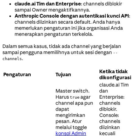
claude.ai Tim dan Enterprise
: channels diblokir
sampai Owner mengaktifkannya.
Anthropic Console dengan autentikasi kunci API
:
channels diizinkan secara default. Anda hanya
memerlukan pengaturan ini jika organisasi Anda
menerapkan pengaturan terkelola.
Dalam semua kasus, tidak ada channel yang berjalan
sampai pengguna memilihnya untuk sesi dengan
--
.
channels
Ketika tidak
Pengaturan
Tujuan
dikonfigurasi
claude.ai Tim
Master switch.
dan
Harus
agar
Enterprise:
true
channel apa pun
channels
dapat
diblokir.
mengirimkan
Console:
pesan. Atur
channels
melalui toggle
diizinkan
konsol Admin
kecuali