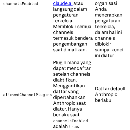
claude.ai
atau
organisasi
channelsEnabled
langsung dalam
Anda
pengaturan
menerapkan
terkelola.
pengaturan
Memblokir semua
terkelola,
channels
dalam hal ini
termasuk bendera
channels
pengembangan
diblokir
saat dimatikan.
sampai kunci
ini diatur
Plugin mana yang
dapat mendaftar
setelah channels
diaktifkan.
Menggantikan
Daftar default
daftar yang
Anthropic
allowedChannelPlugins
dipertahankan
berlaku
Anthropic saat
diatur. Hanya
berlaku saat
channelsEnabled
adalah
.
true