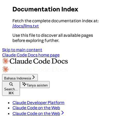
Documentation Index
Fetch the complete documentation index at:
/docs/llms.txt
Use this file to discover all available pages
before exploring further.
Skip to main content
Claude Code Docs
home page
Bahasa Indonesia
Tanya asisten
Search...
⌘
K
Claude Developer Platform
Claude Code on the Web
Claude Code on the Web