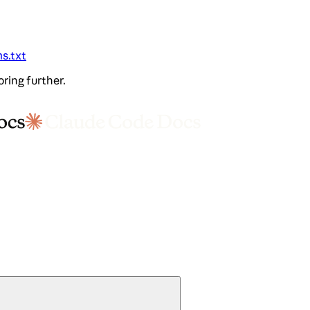
ms.txt
oring further.