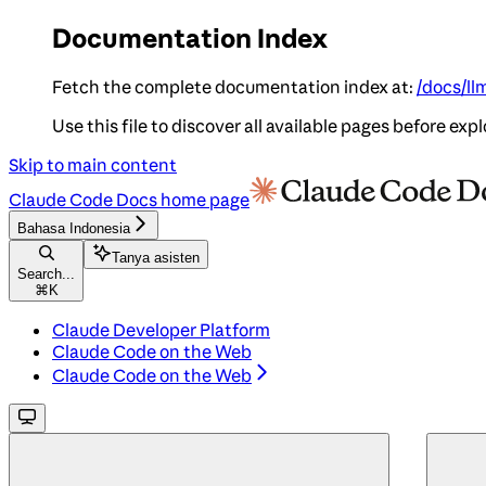
Documentation Index
Fetch the complete documentation index at:
/docs/ll
Use this file to discover all available pages before expl
Skip to main content
Claude Code Docs
home page
Bahasa Indonesia
Tanya asisten
Search...
⌘
K
Claude Developer Platform
Claude Code on the Web
Claude Code on the Web