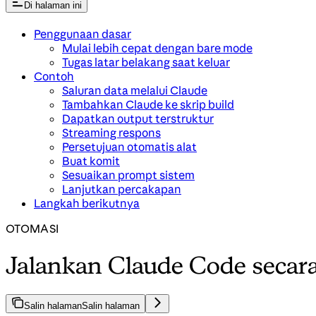
Di halaman ini
Penggunaan dasar
Mulai lebih cepat dengan bare mode
Tugas latar belakang saat keluar
Contoh
Saluran data melalui Claude
Tambahkan Claude ke skrip build
Dapatkan output terstruktur
Streaming respons
Persetujuan otomatis alat
Buat komit
Sesuaikan prompt sistem
Lanjutkan percakapan
Langkah berikutnya
OTOMASI
Jalankan Claude Code secara
Salin halaman
Salin halaman