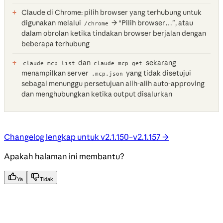
Claude di Chrome: pilih browser yang terhubung untuk
digunakan melalui
→ “Pilih browser…”, atau
/chrome
dalam obrolan ketika tindakan browser berjalan dengan
beberapa terhubung
dan
sekarang
claude mcp list
claude mcp get
menampilkan server
yang tidak disetujui
.mcp.json
sebagai menunggu persetujuan alih-alih auto-approving
dan menghubungkan ketika output disalurkan
Changelog lengkap untuk v2.1.150–v2.1.157 →
Apakah halaman ini membantu?
Ya
Tidak