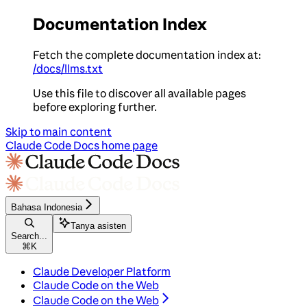
Documentation Index
Fetch the complete documentation index at:
/docs/llms.txt
Use this file to discover all available pages
before exploring further.
Skip to main content
Claude Code Docs
home page
Bahasa Indonesia
Tanya asisten
Search...
⌘
K
Claude Developer Platform
Claude Code on the Web
Claude Code on the Web