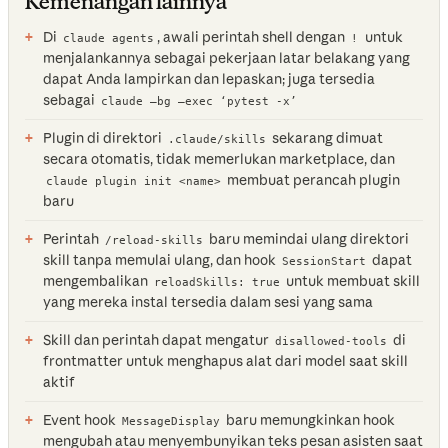
Kemenangan lainnya
Di
, awali perintah shell dengan
untuk
claude agents
!
menjalankannya sebagai pekerjaan latar belakang yang
dapat Anda lampirkan dan lepaskan; juga tersedia
sebagai
claude —bg —exec ‘pytest -x’
Plugin di direktori
sekarang dimuat
.claude/skills
secara otomatis, tidak memerlukan marketplace, dan
membuat perancah plugin
claude plugin init <name>
baru
Perintah
baru memindai ulang direktori
/reload-skills
skill tanpa memulai ulang, dan hook
dapat
SessionStart
mengembalikan
untuk membuat skill
reloadSkills: true
yang mereka instal tersedia dalam sesi yang sama
Skill dan perintah dapat mengatur
di
disallowed-tools
frontmatter untuk menghapus alat dari model saat skill
aktif
Event hook
baru memungkinkan hook
MessageDisplay
mengubah atau menyembunyikan teks pesan asisten saat