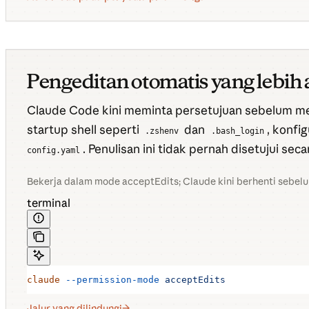
Pengeditan otomatis yang lebi
Claude Code kini meminta persetujuan sebelum me
startup shell seperti
dan
, konfi
.zshenv
.bash_login
. Penulisan ini tidak pernah disetujui s
config.yaml
Bekerja dalam mode acceptEdits; Claude kini berhenti sebelum m
terminal
claude
 --permission-mode
 acceptEdits
Jalur yang dilindungi