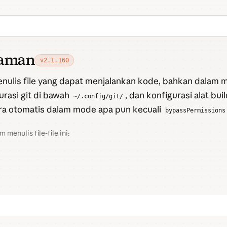
h aman
v2.1.160
nulis file yang dapat menjalankan kode, bahkan dalam
gurasi git di bawah
, dan konfigurasi alat bui
~/.config/git/
ecara otomatis dalam mode apa pun kecuali
bypassPermissions
enulis file-file ini: