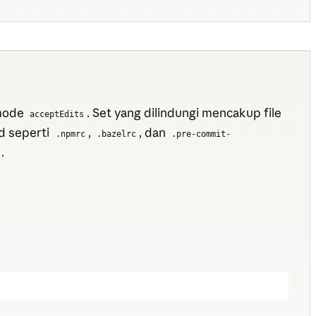
 mode
. Set yang dilindungi mencakup file
acceptEdits
ld seperti
,
, dan
.npmrc
.bazelrc
.pre-commit-
.