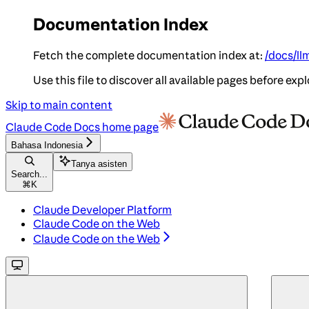
Documentation Index
Fetch the complete documentation index at:
/docs/ll
Use this file to discover all available pages before expl
Skip to main content
Claude Code Docs
home page
Bahasa Indonesia
Tanya asisten
Search...
⌘
K
Claude Developer Platform
Claude Code on the Web
Claude Code on the Web