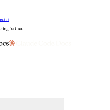
ms.txt
oring further.