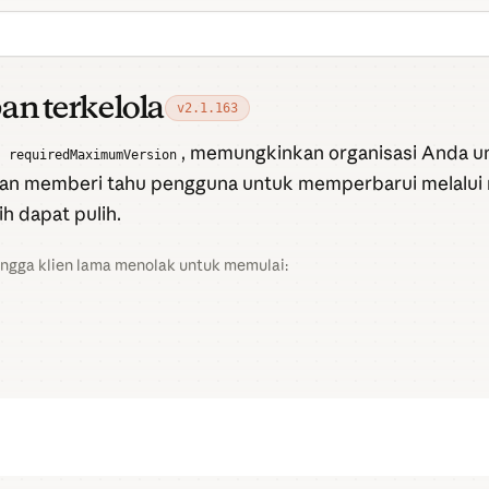
an terkelola
v2.1.163
n
, memungkinkan organisasi Anda u
requiredMaximumVersion
tup dan memberi tahu pengguna untuk memperbarui melalui
h dapat pulih.
ngga klien lama menolak untuk memulai: