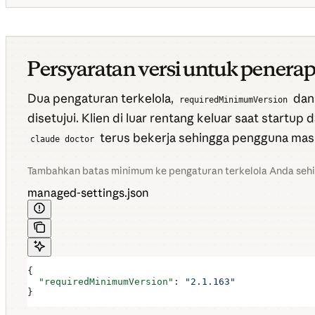
Persyaratan versi untuk penerap
Dua pengaturan terkelola,
da
requiredMinimumVersion
disetujui. Klien di luar rentang keluar saat star
terus bekerja sehingga pengguna masi
claude doctor
Tambahkan batas minimum ke pengaturan terkelola Anda sehi
managed-settings.json
{
  "requiredMinimumVersion"
: 
"2.1.163"
}