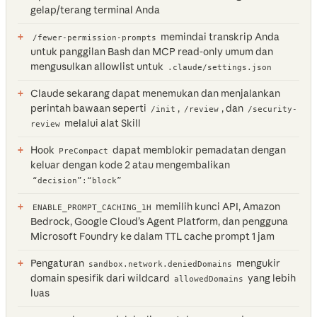
gelap/terang terminal Anda
memindai transkrip Anda
/fewer-permission-prompts
untuk panggilan Bash dan MCP read-only umum dan
mengusulkan allowlist untuk
.claude/settings.json
Claude sekarang dapat menemukan dan menjalankan
perintah bawaan seperti
,
, dan
/init
/review
/security-
melalui alat Skill
review
Hook
dapat memblokir pemadatan dengan
PreCompact
keluar dengan kode 2 atau mengembalikan
“decision”:“block”
memilih kunci API, Amazon
ENABLE_PROMPT_CACHING_1H
Bedrock, Google Cloud’s Agent Platform, dan pengguna
Microsoft Foundry ke dalam TTL cache prompt 1 jam
Pengaturan
mengukir
sandbox.network.deniedDomains
domain spesifik dari wildcard
yang lebih
allowedDomains
luas