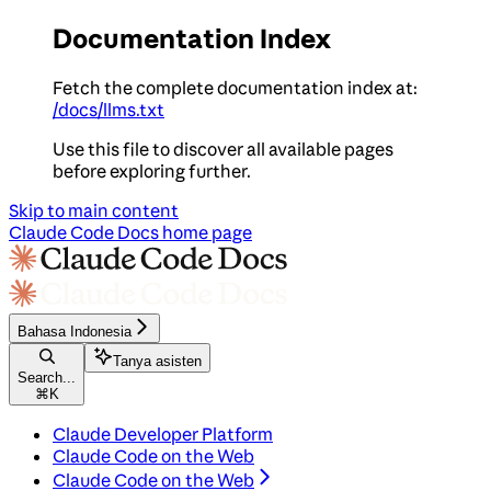
Documentation Index
Fetch the complete documentation index at:
/docs/llms.txt
Use this file to discover all available pages
before exploring further.
Skip to main content
Claude Code Docs
home page
Bahasa Indonesia
Tanya asisten
Search...
⌘
K
Claude Developer Platform
Claude Code on the Web
Claude Code on the Web