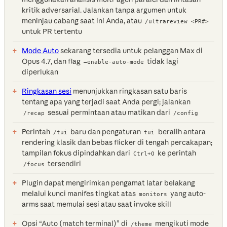
kritik adversarial. Jalankan tanpa argumen untuk
meninjau cabang saat ini Anda, atau
/ultrareview <PR#>
untuk PR tertentu
Mode Auto
sekarang tersedia untuk pelanggan Max di
Opus 4.7, dan flag
tidak lagi
—enable-auto-mode
diperlukan
Ringkasan sesi
menunjukkan ringkasan satu baris
tentang apa yang terjadi saat Anda pergi; jalankan
sesuai permintaan atau matikan dari
/recap
/config
Perintah
baru dan pengaturan
beralih antara
/tui
tui
rendering klasik dan bebas flicker di tengah percakapan;
tampilan fokus dipindahkan dari
ke perintah
Ctrl+O
tersendiri
/focus
Plugin dapat mengirimkan pengamat latar belakang
melalui kunci manifes tingkat atas
yang auto-
monitors
arms saat memulai sesi atau saat invoke skill
Opsi “Auto (match terminal)” di
mengikuti mode
/theme