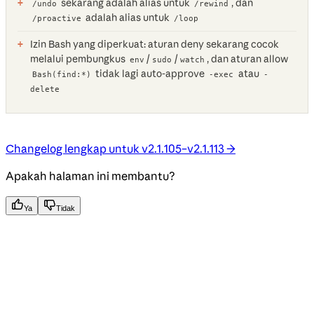
sekarang adalah alias untuk
, dan
/undo
/rewind
adalah alias untuk
/proactive
/loop
Izin Bash yang diperkuat: aturan deny sekarang cocok
melalui pembungkus
/
/
, dan aturan allow
env
sudo
watch
tidak lagi auto-approve
atau
Bash(find:*)
-exec
-
delete
Changelog lengkap untuk v2.1.105–v2.1.113 →
Apakah halaman ini membantu?
Ya
Tidak