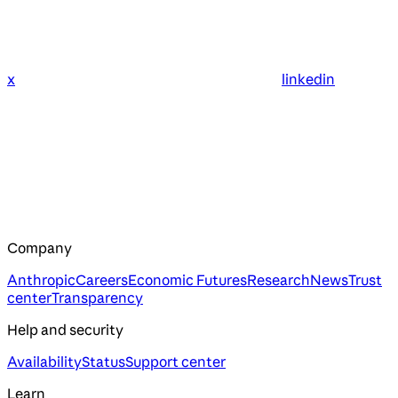
x
linkedin
Company
Anthropic
Careers
Economic Futures
Research
News
Trust
center
Transparency
Help and security
Availability
Status
Support center
Learn