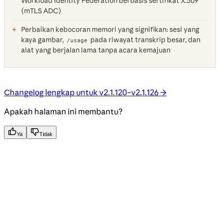
Workload Identity Federation berbasis sertifikat X.509
(mTLS ADC)
Perbaikan kebocoran memori yang signifikan: sesi yang
kaya gambar,
pada riwayat transkrip besar, dan
/usage
alat yang berjalan lama tanpa acara kemajuan
Changelog lengkap untuk v2.1.120–v2.1.126 →
Apakah halaman ini membantu?
Ya
Tidak