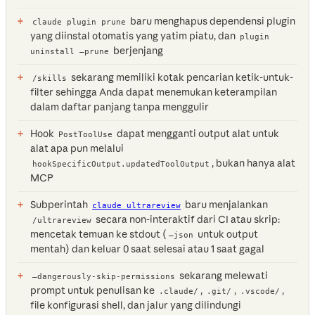
baru menghapus dependensi plugin
claude plugin prune
yang diinstal otomatis yang yatim piatu, dan
plugin
berjenjang
uninstall —prune
sekarang memiliki kotak pencarian ketik-untuk-
/skills
filter sehingga Anda dapat menemukan keterampilan
dalam daftar panjang tanpa menggulir
Hook
dapat mengganti output alat untuk
PostToolUse
alat apa pun melalui
, bukan hanya alat
hookSpecificOutput.updatedToolOutput
MCP
Subperintah
baru menjalankan
claude ultrareview
secara non-interaktif dari CI atau skrip:
/ultrareview
mencetak temuan ke stdout (
untuk output
—json
mentah) dan keluar 0 saat selesai atau 1 saat gagal
sekarang melewati
—dangerously-skip-permissions
prompt untuk penulisan ke
,
,
,
.claude/
.git/
.vscode/
file konfigurasi shell, dan jalur yang dilindungi