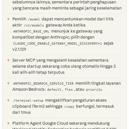
sebelumnya lainnya, sementara perintah penghapusan
yang bencana masih meminta sebagai jaring keselamatan
Pemilih
dapat mencantumkan model dari titik
/model
akhir
gateway Anda ketika
/v1/models
menunjuk ke gateway yang
ANTHROPIC_BASE_URL
kompatibel dengan Anthropic; pilih dengan
sejak
CLAUDE_CODE_ENABLE_GATEWAY_MODEL_DISCOVERY=1
v2.1.129
Server MCP yang mengalami kesalahan sementara
selama startup sekarang coba ulang otomatis hingga 3
kali alih-alih tetap terputus
memilih tingkat layanan
ANTHROPIC_BEDROCK_SERVICE_TIER
Amazon Bedrock:
,
, atau
default
flex
priority
mengaktifkan pengaturan akses
/terminal-setup
clipboard iTerm2 sehingga
berfungsi, termasuk
/copy
dari tmux
Platform Agent Google Cloud sekarang mendukung