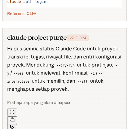
claude
 auth
 login
Referensi CLI
claude project purge
v2.1.124
Hapus semua status Claude Code untuk proyek:
transkrip, tugas, riwayat file, dan entri konfigurasi
proyek. Mendukung
untuk pratinjau,
--dry-run
-
/
untuk melewati konfirmasi,
/
y
--yes
-i
--
untuk memilih, dan
untuk
interactive
--all
menghapus setiap proyek.
Pratinjau apa yang akan dihapus: