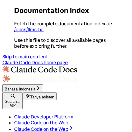
Documentation Index
Fetch the complete documentation index at:
/docs/llms.txt
Use this file to discover all available pages
before exploring further.
Skip to main content
Claude Code Docs
home page
Bahasa Indonesia
Tanya asisten
Search...
⌘
K
Claude Developer Platform
Claude Code on the Web
Claude Code on the Web