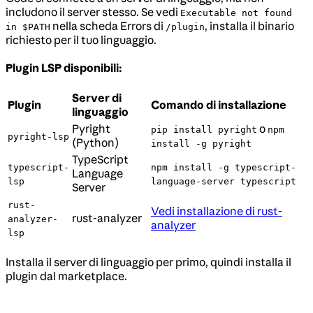
includono il server stesso. Se vedi
Executable not found
nella scheda Errors di
, installa il binario
in $PATH
/plugin
richiesto per il tuo linguaggio.
Plugin LSP disponibili:
Server di
Plugin
Comando di installazione
linguaggio
Pyright
o
pip install pyright
npm
pyright-lsp
(Python)
install -g pyright
TypeScript
typescript-
npm install -g typescript-
Language
lsp
language-server typescript
Server
rust-
Vedi installazione di rust-
rust-analyzer
analyzer-
analyzer
lsp
Installa il server di linguaggio per primo, quindi installa il
plugin dal marketplace.