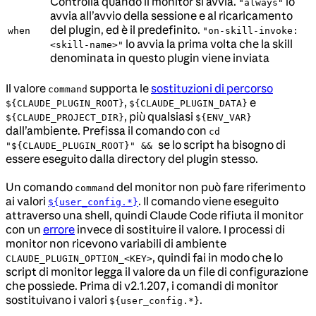
Controlla quando il monitor si avvia.
lo
"always"
avvia all’avvio della sessione e al ricaricamento
del plugin, ed è il predefinito.
when
"on-skill-invoke:
lo avvia la prima volta che la skill
<skill-name>"
denominata in questo plugin viene inviata
Il valore
supporta le
sostituzioni di percorso
command
,
e
${CLAUDE_PLUGIN_ROOT}
${CLAUDE_PLUGIN_DATA}
, più qualsiasi
${CLAUDE_PROJECT_DIR}
${ENV_VAR}
dall’ambiente. Prefissa il comando con
cd
se lo script ha bisogno di
"${CLAUDE_PLUGIN_ROOT}" &&
essere eseguito dalla directory del plugin stesso.
Un comando
del monitor non può fare riferimento
command
ai valori
. Il comando viene eseguito
${user_config.*}
attraverso una shell, quindi Claude Code rifiuta il monitor
con un
errore
invece di sostituire il valore. I processi di
monitor non ricevono variabili di ambiente
, quindi fai in modo che lo
CLAUDE_PLUGIN_OPTION_<KEY>
script di monitor legga il valore da un file di configurazione
che possiede. Prima di v2.1.207, i comandi di monitor
sostituivano i valori
.
${user_config.*}