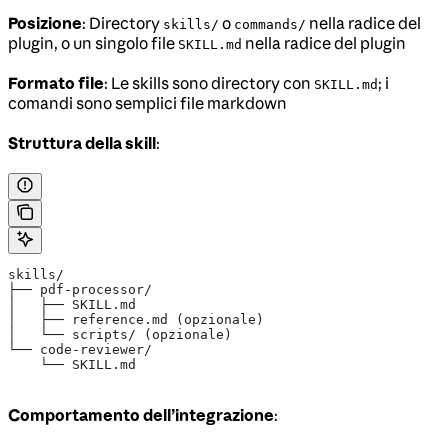
Posizione
: Directory
o
nella radice del
skills/
commands/
plugin, o un singolo file
nella radice del plugin
SKILL.md
Formato file
: Le skills sono directory con
; i
SKILL.md
comandi sono semplici file markdown
Struttura della skill
:
skills/
├── pdf-processor/
│   ├── SKILL.md
│   ├── reference.md (opzionale)
│   └── scripts/ (opzionale)
└── code-reviewer/
    └── SKILL.md
Comportamento dell’integrazione
: