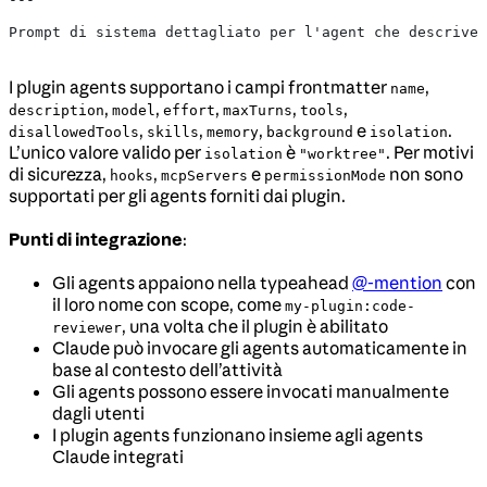
Prompt di sistema dettagliato per l'agent che descrive 
I plugin agents supportano i campi frontmatter
,
name
,
,
,
,
,
description
model
effort
maxTurns
tools
,
,
,
e
.
disallowedTools
skills
memory
background
isolation
L’unico valore valido per
è
. Per motivi
isolation
"worktree"
di sicurezza,
,
e
non sono
hooks
mcpServers
permissionMode
supportati per gli agents forniti dai plugin.
Punti di integrazione
:
Gli agents appaiono nella typeahead
@-mention
con
il loro nome con scope, come
my-plugin:code-
, una volta che il plugin è abilitato
reviewer
Claude può invocare gli agents automaticamente in
base al contesto dell’attività
Gli agents possono essere invocati manualmente
dagli utenti
I plugin agents funzionano insieme agli agents
Claude integrati