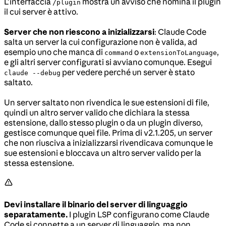
L’interfaccia
mostra un avviso che nomina il plugin
/plugin
il cui server è attivo.
Server che non riescono a inizializzarsi
: Claude Code
salta un server la cui configurazione non è valida, ad
esempio uno che manca di
o
,
command
extensionToLanguage
e gli altri server configurati si avviano comunque. Esegui
per vedere perché un server è stato
claude --debug
saltato.
Un server saltato non rivendica le sue estensioni di file,
quindi un altro server valido che dichiara la stessa
estensione, dallo stesso plugin o da un plugin diverso,
gestisce comunque quei file. Prima di v2.1.205, un server
che non riusciva a inizializzarsi rivendicava comunque le
sue estensioni e bloccava un altro server valido per la
stessa estensione.
Devi installare il binario del server di linguaggio
separatamente.
I plugin LSP configurano come Claude
Code si connette a un server di linguaggio, ma non