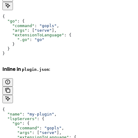
{
  "go"
: {
    "command"
: 
"gopls"
,
    "args"
: [
"serve"
],
    "extensionToLanguage"
: {
      ".go"
: 
"go"
    }
  }
}
Inline in
:
plugin.json
{
  "name"
: 
"my-plugin"
,
  "lspServers"
: {
    "go"
: {
      "command"
: 
"gopls"
,
      "args"
: [
"serve"
],
      "extensionToLanguage"
: {