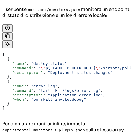
Il seguente
monitora un endpoint
monitors/monitors.json
di stato di distribuzione e un log di errore locale:
[
  {
    "name"
: 
"deploy-status"
,
    "command"
: 
"
\"
${CLAUDE_PLUGIN_ROOT}
\"
/scripts/poll-
    "description"
: 
"Deployment status changes"
  },
  {
    "name"
: 
"error-log"
,
    "command"
: 
"tail -F ./logs/error.log"
,
    "description"
: 
"Application error log"
,
    "when"
: 
"on-skill-invoke:debug"
  }
]
Per dichiarare monitor inline, imposta
in
sullo stesso array.
experimental.monitors
plugin.json