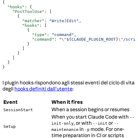
{
  "hooks"
: {
    "PostToolUse"
: [
      {
        "matcher"
: 
"Write|Edit"
,
        "hooks"
: [
          {
            "type"
: 
"command"
,
            "command"
: 
"
\"
${CLAUDE_PLUGIN_ROOT}
\"
/scrip
          }
        ]
      }
    ]
  }
}
I plugin hooks rispondono agli stessi eventi del ciclo di vita
degli
hooks definiti dall’utente
:
Event
When it fires
When a session begins or resumes
SessionStart
When you start Claude Code with
--
, or with
or
init-only
--init
--
Setup
in
mode. For one-
maintenance
-p
time preparation in CI or scripts