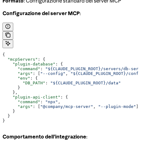
Formato
: Configurazione standard del server MCP
Configurazione del server MCP
:
{
  "mcpServers"
: {
    "plugin-database"
: {
      "command"
: 
"${CLAUDE_PLUGIN_ROOT}/servers/db-serv
      "args"
: [
"--config"
, 
"${CLAUDE_PLUGIN_ROOT}/confi
      "env"
: {
        "DB_PATH"
: 
"${CLAUDE_PLUGIN_ROOT}/data"
      }
    },
    "plugin-api-client"
: {
      "command"
: 
"npx"
,
      "args"
: [
"@company/mcp-server"
, 
"--plugin-mode"
]
    }
  }
}
Comportamento dell’integrazione
: