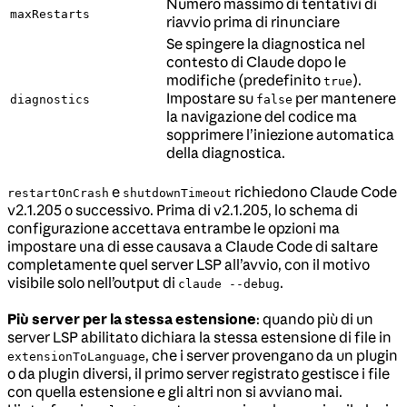
Numero massimo di tentativi di
maxRestarts
riavvio prima di rinunciare
Se spingere la diagnostica nel
contesto di Claude dopo le
modifiche (predefinito
).
true
Impostare su
per mantenere
diagnostics
false
la navigazione del codice ma
sopprimere l’iniezione automatica
della diagnostica.
e
richiedono Claude Code
restartOnCrash
shutdownTimeout
v2.1.205 o successivo. Prima di v2.1.205, lo schema di
configurazione accettava entrambe le opzioni ma
impostare una di esse causava a Claude Code di saltare
completamente quel server LSP all’avvio, con il motivo
visibile solo nell’output di
.
claude --debug
Più server per la stessa estensione
: quando più di un
server LSP abilitato dichiara la stessa estensione di file in
, che i server provengano da un plugin
extensionToLanguage
o da plugin diversi, il primo server registrato gestisce i file
con quella estensione e gli altri non si avviano mai.