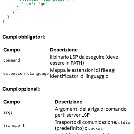
        ".go"
: 
"go"
      }
    }
  }
}
Campi obbligatori:
Campo
Descrizione
Il binario LSP da eseguire (deve
command
essere in PATH)
Mappa le estensioni di file agli
extensionToLanguage
identificatori di linguaggio
Campi opzionali:
Campo
Descrizione
Argomenti della riga di comando
args
per il server LSP
Trasporto di comunicazione:
stdio
transport
(predefinito) o
socket