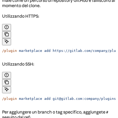
male come un percorso di repository GitHub e falliscono al
momento del clone.
Utilizzando HTTPS:
/plugin
 marketplace
 add
 https://gitlab.com/company/plug
Utilizzando SSH:
/plugin
 marketplace
 add
 git@gitlab.com:company/plugins.
Per aggiungere un branch o tag specifico, aggiungete
#
seguito dal ref: