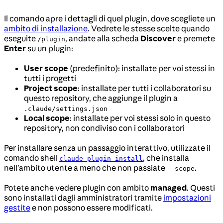
Il comando apre i dettagli di quel plugin, dove scegliete un
ambito di installazione
. Vedrete le stesse scelte quando
eseguite
, andate alla scheda
Discover
e premete
/plugin
Enter
su un plugin:
User scope
(predefinito): installate per voi stessi in
tutti i progetti
Project scope
: installate per tutti i collaboratori su
questo repository, che aggiunge il plugin a
.claude/settings.json
Local scope
: installate per voi stessi solo in questo
repository, non condiviso con i collaboratori
Per installare senza un passaggio interattivo, utilizzate il
comando shell
, che installa
claude plugin install
nell’ambito utente a meno che non passiate
.
--scope
Potete anche vedere plugin con ambito
managed
. Questi
sono installati dagli amministratori tramite
impostazioni
gestite
e non possono essere modificati.