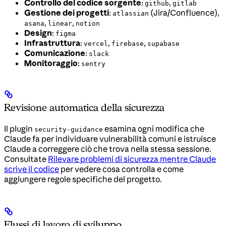
Controllo del codice sorgente
:
,
github
gitlab
Gestione dei progetti
:
(Jira/Confluence),
atlassian
,
,
asana
linear
notion
Design
:
figma
Infrastruttura
:
,
,
vercel
firebase
supabase
Comunicazione
:
slack
Monitoraggio
:
sentry
Revisione automatica della sicurezza
Il plugin
esamina ogni modifica che
security-guidance
Claude fa per individuare vulnerabilità comuni e istruisce
Claude a correggere ciò che trova nella stessa sessione.
Consultate
Rilevare problemi di sicurezza mentre Claude
scrive il codice
per vedere cosa controlla e come
aggiungere regole specifiche del progetto.
Flussi di lavoro di sviluppo