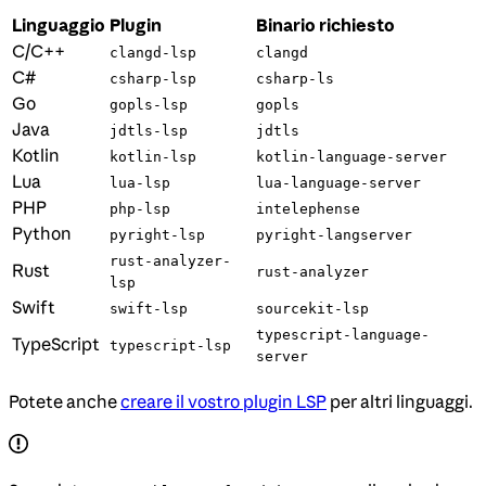
Linguaggio
Plugin
Binario richiesto
C/C++
clangd-lsp
clangd
C#
csharp-lsp
csharp-ls
Go
gopls-lsp
gopls
Java
jdtls-lsp
jdtls
Kotlin
kotlin-lsp
kotlin-language-server
Lua
lua-lsp
lua-language-server
PHP
php-lsp
intelephense
Python
pyright-lsp
pyright-langserver
rust-analyzer-
Rust
rust-analyzer
lsp
Swift
swift-lsp
sourcekit-lsp
typescript-language-
TypeScript
typescript-lsp
server
Potete anche
creare il vostro plugin LSP
per altri linguaggi.