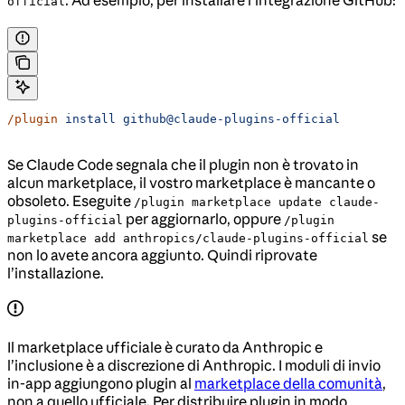
. Ad esempio, per installare l’integrazione GitHub:
official
/plugin
 install
 github@claude-plugins-official
Se Claude Code segnala che il plugin non è trovato in
alcun marketplace, il vostro marketplace è mancante o
obsoleto. Eseguite
/plugin marketplace update claude-
per aggiornarlo, oppure
plugins-official
/plugin
se
marketplace add anthropics/claude-plugins-official
non lo avete ancora aggiunto. Quindi riprovate
l’installazione.
Il marketplace ufficiale è curato da Anthropic e
l’inclusione è a discrezione di Anthropic. I moduli di invio
in-app aggiungono plugin al
marketplace della comunità
,
non a quello ufficiale. Per distribuire plugin in modo