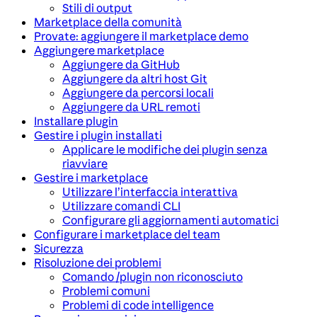
Stili di output
Marketplace della comunità
Provate: aggiungere il marketplace demo
Aggiungere marketplace
Aggiungere da GitHub
Aggiungere da altri host Git
Aggiungere da percorsi locali
Aggiungere da URL remoti
Installare plugin
Gestire i plugin installati
Applicare le modifiche dei plugin senza
riavviare
Gestire i marketplace
Utilizzare l’interfaccia interattiva
Utilizzare comandi CLI
Configurare gli aggiornamenti automatici
Configurare i marketplace del team
Sicurezza
Risoluzione dei problemi
Comando /plugin non riconosciuto
Problemi comuni
Problemi di code intelligence