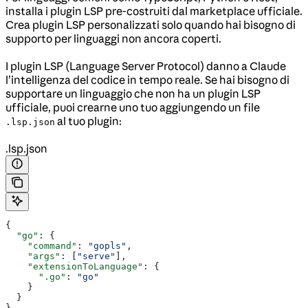
installa i plugin LSP pre-costruiti dal marketplace ufficiale.
Crea plugin LSP personalizzati solo quando hai bisogno di
supporto per linguaggi non ancora coperti.
I plugin LSP (Language Server Protocol) danno a Claude
l’intelligenza del codice in tempo reale. Se hai bisogno di
supportare un linguaggio che non ha un plugin LSP
ufficiale, puoi crearne uno tuo aggiungendo un file
al tuo plugin:
.lsp.json
.lsp.json
{
  "go"
: {
    "command"
: 
"gopls"
,
    "args"
: [
"serve"
],
    "extensionToLanguage"
: {
      ".go"
: 
"go"
    }
  }
}