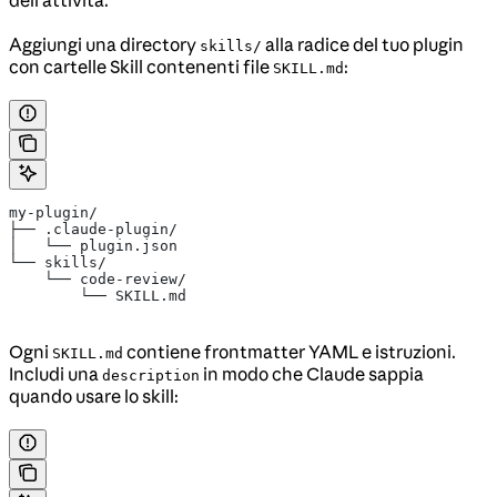
Aggiungi una directory
alla radice del tuo plugin
skills/
con cartelle Skill contenenti file
:
SKILL.md
my-plugin/
├── .claude-plugin/
│   └── plugin.json
└── skills/
    └── code-review/
        └── SKILL.md
Ogni
contiene frontmatter YAML e istruzioni.
SKILL.md
Includi una
in modo che Claude sappia
description
quando usare lo skill: