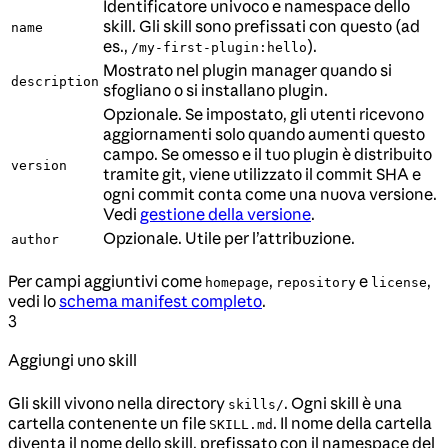
Identificatore univoco e namespace dello
skill. Gli skill sono prefissati con questo (ad
name
es.,
).
/my-first-plugin:hello
Mostrato nel plugin manager quando si
description
sfogliano o si installano plugin.
Opzionale. Se impostato, gli utenti ricevono
aggiornamenti solo quando aumenti questo
campo. Se omesso e il tuo plugin è distribuito
version
tramite git, viene utilizzato il commit SHA e
ogni commit conta come una nuova versione.
Vedi
gestione della versione
.
Opzionale. Utile per l’attribuzione.
author
Per campi aggiuntivi come
,
e
,
homepage
repository
license
vedi lo
schema manifest completo
.
3
Aggiungi uno skill
Gli skill vivono nella directory
. Ogni skill è una
skills/
cartella contenente un file
. Il nome della cartella
SKILL.md
diventa il nome dello skill, prefissato con il namespace del