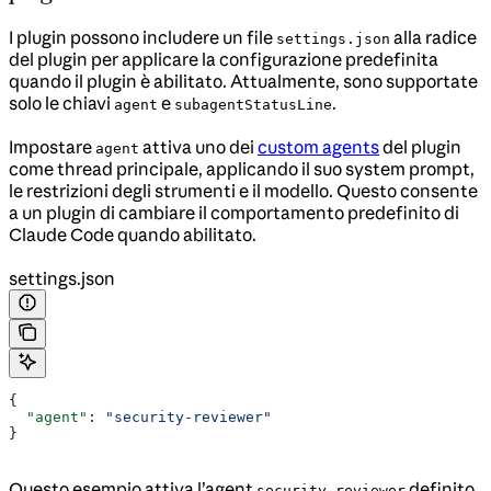
I plugin possono includere un file
alla radice
settings.json
del plugin per applicare la configurazione predefinita
quando il plugin è abilitato. Attualmente, sono supportate
solo le chiavi
e
.
agent
subagentStatusLine
Impostare
attiva uno dei
custom agents
del plugin
agent
come thread principale, applicando il suo system prompt,
le restrizioni degli strumenti e il modello. Questo consente
a un plugin di cambiare il comportamento predefinito di
Claude Code quando abilitato.
settings.json
{
  "agent"
: 
"security-reviewer"
}
Questo esempio attiva l’agent
definito
security-reviewer