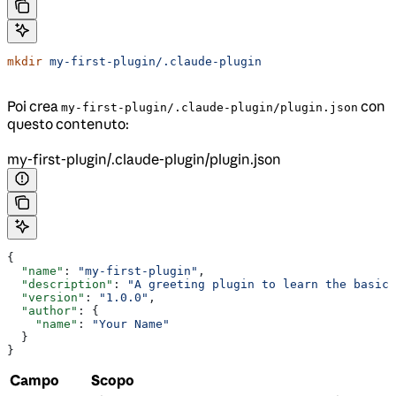
mkdir
 my-first-plugin/.claude-plugin
Poi crea
con
my-first-plugin/.claude-plugin/plugin.json
questo contenuto:
my-first-plugin/.claude-plugin/plugin.json
{
  "name"
: 
"my-first-plugin"
,
  "description"
: 
"A greeting plugin to learn the basics
  "version"
: 
"1.0.0"
,
  "author"
: {
    "name"
: 
"Your Name"
  }
}
Campo
Scopo