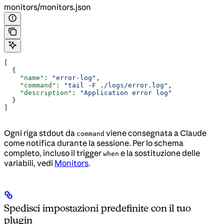
monitors/monitors.json
[
  {
    "name"
: 
"error-log"
,
    "command"
: 
"tail -F ./logs/error.log"
,
    "description"
: 
"Application error log"
  }
]
Ogni riga stdout da
viene consegnata a Claude
command
come notifica durante la sessione. Per lo schema
completo, incluso il trigger
e la sostituzione delle
when
variabili, vedi
Monitors
.
Spedisci impostazioni predefinite con il tuo
plugin