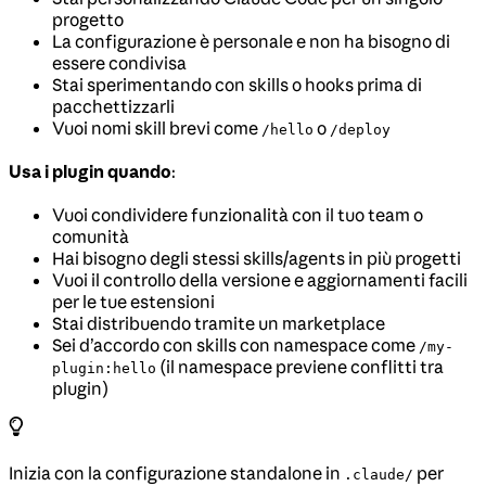
progetto
La configurazione è personale e non ha bisogno di
essere condivisa
Stai sperimentando con skills o hooks prima di
pacchettizzarli
Vuoi nomi skill brevi come
o
/hello
/deploy
Usa i plugin quando
:
Vuoi condividere funzionalità con il tuo team o
comunità
Hai bisogno degli stessi skills/agents in più progetti
Vuoi il controllo della versione e aggiornamenti facili
per le tue estensioni
Stai distribuendo tramite un marketplace
Sei d’accordo con skills con namespace come
/my-
(il namespace previene conflitti tra
plugin:hello
plugin)
Inizia con la configurazione standalone in
per
.claude/