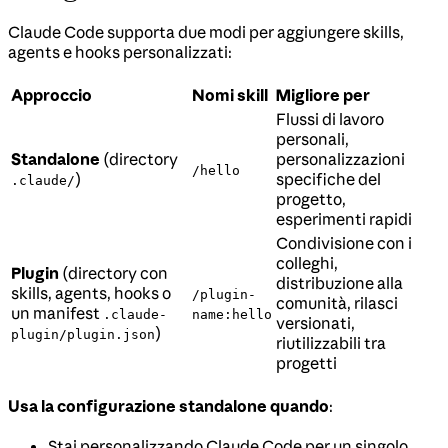
Claude Code supporta due modi per aggiungere skills,
agents e hooks personalizzati:
Approccio
Nomi skill
Migliore per
Flussi di lavoro
personali,
Standalone
(directory
personalizzazioni
/hello
)
specifiche del
.claude/
progetto,
esperimenti rapidi
Condivisione con i
colleghi,
Plugin
(directory con
distribuzione alla
skills, agents, hooks o
/plugin-
comunità, rilasci
un manifest
.claude-
name:hello
versionati,
)
plugin/plugin.json
riutilizzabili tra
progetti
Usa la configurazione standalone quando
:
Stai personalizzando Claude Code per un singolo