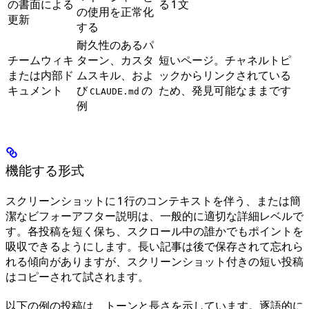
の書面による
る 1 文
の使用を正常化
更新
する
耐久性のあるパ
チームウィキ
ターン、カスタ
短いページ。チャネルトピ
または内部ド
ムスキル、およ
ックからリンクされている
キュメント
び
の
ため、発見可能なままです
CLAUDE.md
例
機能する形式
スクリーンショットに 1 行のコンテキストを伴う、または簡
潔なビフォーアフター説明は、一般的に適切な詳細レベルで
す。各投稿を短く保ち、スクロール中の誰かでもポイントを
吸収できるようにします。長い記事は後で保存されて忘れら
れる傾向がありますが、スクリーンショット付きの短い投稿
はコピーされて試されます。
以下の例の投稿は、トーンと長さを示しています。逐語的に