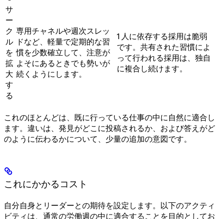
サ
ー
ク
専用チャネルや週次スレッ
1 人に依存する採用は脆弱
ル
ドなど、軽量で定期的な習
です。共有された習慣によ
を
慣を少数確立して、注意が
って行われる採用は、独自
拡
よそにあるときでも勢いが
に複合し続けます。
大
続くようにします。
す
る
これのほとんどは、既に行っている仕事の中に自然に適合し
ます。違いは、発見がどこに投稿されるか、および答えがど
のように伝わるかについて、少量の追加の意図です。
これにかかるコスト
自分自身とリーダーとの期待を設定します。以下のアクティ
ビティは、通常の労働週の中に適合することを目的としてお