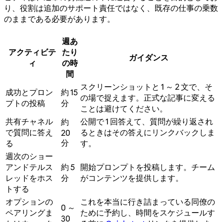
り、役割は追加のサポート責任ではなく、既存の仕事の乗数
のままである必要があります。
週あ
アクティビテ
たり
ガイダンス
ィ
の時
間
スクリーンショットと 1 ～ 2 文で、そ
成功とプロン
約 15
の場で捉えます。正式な記事に変える
プトの投稿
分
ことは避けてください。
共有チャネル
公開で 1 回答えて、質問が繰り返され
約
で質問に答え
るときはその答えにリンクバックしま
20
分
る
す。
週次のショー
アンドテルス
約 5
開始プロンプトを投稿します。チーム
レッドをホス
分
がコンテンツを提供します。
トする
オプションの
これを本当に行き詰まっている同僚の
0 ～
ペアリングま
ために予約し、時間をスケジュールす
30