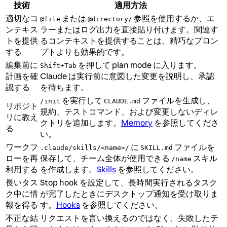
技術
適用方法
適切なコ
または
参照を使用するか、エ
@file
@directory/
ンテキス
ラーまたはログ出力を直接貼り付けます。関連す
トを提供
るコンテキストを提供することは、精巧なプロン
する
プトよりも効果的です。
編集前に
を押して plan mode に入ります。
Shift+Tab
計画を確
Claude は実行前に意図した変更を説明し、承認
認する
を待ちます。
を実行して
ファイルを生成し、
/init
CLAUDE.md
リポジト
規約、テストコマンド、および変更しないディレ
リに教え
クトリを追加します。
Memory
を参照してくださ
る
い。
ワークフ
に
ファイルを
.claude/skills/<name>/
SKILL.md
ローを再
保存して、チーム全体が使用できる
スキル
/name
利用する
を作成します。
Skills
を参照してください。
長いタス
Stop hook を設定して、長時間実行されるタスク
ク中に情
が完了したときにデスクトップ通知を受け取りま
報を得る
す。
Hooks
を参照してください。
不正な結
リクエストを言い換えるのではなく、失敗したテ