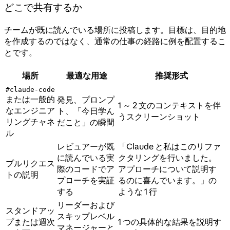
どこで共有するか
チームが既に読んでいる場所に投稿します。目標は、目的地
を作成するのではなく、通常の仕事の経路に例を配置するこ
とです。
場所
最適な用途
推奨形式
#claude-code
または一般的
発見、プロンプ
1 ～ 2 文のコンテキストを伴
なエンジニア
ト、「今日学ん
うスクリーンショット
リングチャネ
だこと」の瞬間
ル
レビュアーが既
「Claude と私はこのリファ
に読んでいる実
クタリングを行いました。
プルリクエス
際のコードでア
アプローチについて説明す
トの説明
プローチを実証
るのに喜んでいます。」の
する
ような 1 行
リーダーおよび
スタンドアッ
スキップレベル
プまたは週次
1 つの具体的な結果を説明す
マネージャーと