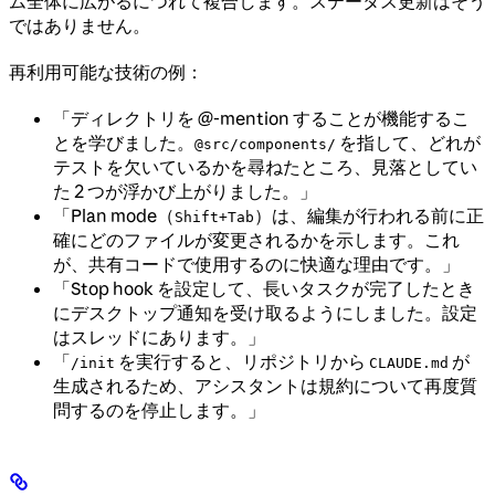
ム全体に広がるにつれて複合します。ステータス更新はそう
ではありません。
再利用可能な技術の例：
「ディレクトリを @-mention することが機能するこ
とを学びました。
を指して、どれが
@src/components/
テストを欠いているかを尋ねたところ、見落としてい
た 2 つが浮かび上がりました。」
「Plan mode（
）は、編集が行われる前に正
Shift+Tab
確にどのファイルが変更されるかを示します。これ
が、共有コードで使用するのに快適な理由です。」
「Stop hook を設定して、長いタスクが完了したとき
にデスクトップ通知を受け取るようにしました。設定
はスレッドにあります。」
「
を実行すると、リポジトリから
が
/init
CLAUDE.md
生成されるため、アシスタントは規約について再度質
問するのを停止します。」