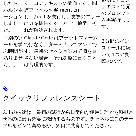
@
したら、
く、コンテキストの問題です。関
テキストで元
ハルシネ
連ファイルを @-mention
のプロンプト
ーション
し、
を実行し、実際のエラー
/init
を再実行しま
しまし
出力を提供することで、通常、そ
す。
た。」
れが解決されます。
「別のツ
Claude Code はプラットフォーム
2 分間のイン
ールを学
ではなく、ターミナルコマンドで
ストールに続
ぶ時間が
す。最初のセッション内で値を返
いて 1 つの実
ありませ
さない場合、それを脇に置くこと
際のバグ。
ん。」
は合理的です。
クイックリファレンスシート
以下の技術は、最初の試行から日常的な使用に誰かを移動さ
せるのに最も確実に機能するものです。チャネルにこのテー
ブルをピンで留めるか、独自に共有してください。