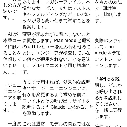
あります。レガシーファイル、不
を両方の方法
しの方が
慣れなサービス、またはテストス
で 1 回計時
速いで
キャフォルディングなど、レバレ
し、比較しま
す。」
ッジが最も高い仕事で試すことを
す。
提案します。
「AI が
変更が読まれずに着地しないこと
本番コー
に同意します。Plan mode と通常
実際のファイ
ドに触れ
の diff レビューを組み合わせるこ
ルで plan
ることを
とは、エンジニアが検査していな
mode をデモ
信頼して
い何かが適用されないことを意味
ンストレーシ
いませ
し、プルリクエストと同じ標準で
ョンします。
ん。」
す。
「@file を説
うまく使用すれば、効果的な説明
「ジュニ
明し、どこか
者です。ジュニアエンジニアに、
アエンジ
ら呼び出され
何かを変更するよう求める前に、
ニアを弱
るかを説明し
ファイルとその呼び出しサイトを
くしま
てください」
説明するよう Claude に求めること
す。」
を一緒に実行
を奨励します。
します。
「一度試
これは通常、モデルの問題ではな
適切な
コン