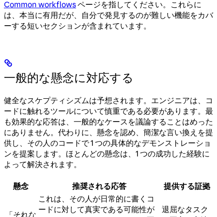
Common workflows
ページを指してください。これらに
は、本当に有用だが、自分で発見するのが難しい機能をカバ
ーする短いセクションが含まれています。
一般的な懸念に対応する
健全なスケプティシズムは予想されます。エンジニアは、コ
ードに触れるツールについて慎重である必要があります。最
も効果的な応答は、一般的なケースを議論することはめった
にありません。代わりに、懸念を認め、簡潔な言い換えを提
供し、その人のコードで 1 つの具体的なデモンストレーショ
ンを提案します。ほとんどの懸念は、1 つの成功した経験に
よって解決されます。
懸念
推奨される応答
提供する証拠
これは、その人が日常的に書くコ
ードに対して真実である可能性が
退屈なタスク
「それな