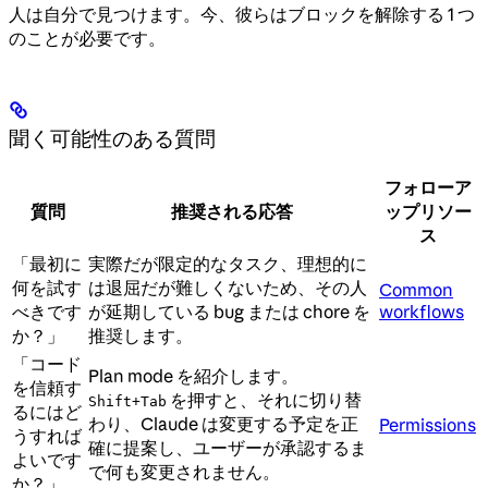
人は自分で見つけます。今、彼らはブロックを解除する 1 つ
のことが必要です。
聞く可能性のある質問
フォローア
質問
推奨される応答
ップリソー
ス
「最初に
実際だが限定的なタスク、理想的に
何を試す
は退屈だが難しくないため、その人
Common
べきです
が延期している bug または chore を
workflows
か？」
推奨します。
「コード
Plan mode を紹介します。
を信頼す
を押すと、それに切り替
Shift+Tab
るにはど
わり、Claude は変更する予定を正
Permissions
うすれば
確に提案し、ユーザーが承認するま
よいです
で何も変更されません。
か？」