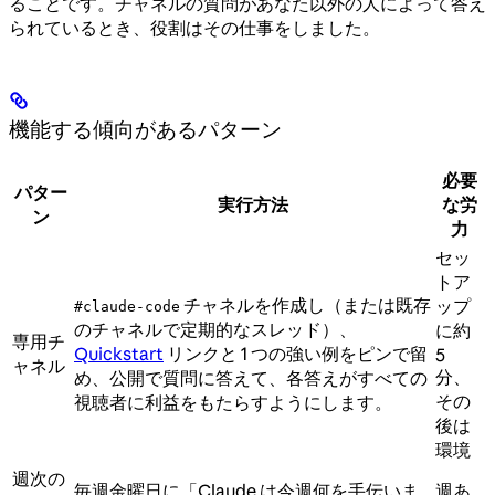
ることです。チャネルの質問があなた以外の人によって答え
られているとき、役割はその仕事をしました。
機能する傾向があるパターン
必要
パター
実行方法
な労
ン
力
セッ
トア
チャネルを作成し（または既存
ップ
#claude-code
のチャネルで定期的なスレッド）、
に約
専用チ
Quickstart
リンクと 1 つの強い例をピンで留
5
ャネル
分、
め、公開で質問に答えて、各答えがすべての
その
視聴者に利益をもたらすようにします。
後は
環境
週次の
毎週金曜日に「Claude は今週何を手伝いま
週あ