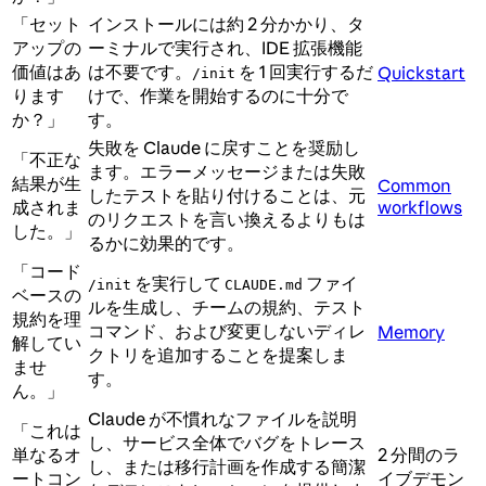
「セット
インストールには約 2 分かかり、タ
アップの
ーミナルで実行され、IDE 拡張機能
価値はあ
は不要です。
を 1 回実行するだ
Quickstart
/init
ります
けで、作業を開始するのに十分で
か？」
す。
失敗を Claude に戻すことを奨励し
「不正な
ます。エラーメッセージまたは失敗
結果が生
Common
したテストを貼り付けることは、元
成されま
workflows
のリクエストを言い換えるよりもは
した。」
るかに効果的です。
「コード
を実行して
ファイ
/init
CLAUDE.md
ベースの
ルを生成し、チームの規約、テスト
規約を理
コマンド、および変更しないディレ
Memory
解してい
クトリを追加することを提案しま
ませ
す。
ん。」
Claude が不慣れなファイルを説明
「これは
し、サービス全体でバグをトレース
単なるオ
2 分間のラ
し、または移行計画を作成する簡潔
ートコン
イブデモン