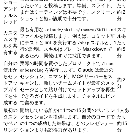
ショー
したか？」と投稿します。準備、スライド、
たり
アンド
またはミーティングは不要です。スクリーン
約 2
テルス
ショットと短い説明で十分です。
分
レッド
最も有用な
スキ
.claude/skills/<name>/SKILL.md
カスタ
ファイルを投稿します。例えば、コミット前
ルあ
ムスキ
にテストと lint を実行する
スキルと、1
たり
/ship
ルを共
行の説明。スキルはプレーン Markdown で
約 5
有する
あるため、同僚はすぐに採用できます。
分
自分の
実際の時間を費やしたプロジェクトで
/team-
使用か
を実行します。Claude は最近の
onboarding
らセッ
セッション、コマンド、MCP サーバーをス
約 2
トアッ
キャンし、新しいチームメイトが最初のメッ
分
プガイ
セージとして貼り付けてセットアップを再生
ドを生
できるガイドを生成します。チャネルにピン
成する
で留めます。
最初の
開始している誰かに 1 つの 15 分間のペアリン
1 人あ
タスク
グセッションを提供します。自分のコードで
たり
でペア
の 1 つの成功した結果は、どのプレゼンテー
約 15
リング
ションよりも説得力があります。
分