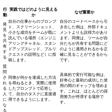
行
実践ではどのように見える
なぜ重要か
動
か
自分の仕事からのプロンプ
自分のコードベースから引
発
ト、スクリーンショット、
き出した例は、外部ドキュ
見
小さな成功をチームが既に
メントよりも説得力があり
を
読んでいる場所（エンジニ
ます。同僚は、ツールが自
共
アリングチャネル、スタン
分たちが共有する問題にど
有
ドアップスレッド、プルリ
のように適用されるかを正
す
クエストの説明など）に投
確に見ることができるから
る
稿します。
です。
質
問
具体的で実行可能な例は、
さ
同僚が何かを達成した方法
好奇心と最初の成功した使
れ
を尋ねるとき、実際に使用
用の間のギャップを埋めま
る
したプロンプトで応答し
す。これは、ほとんどの採
人
て、自分のタスクに直接適
用努力が停滞する場所で
に
用できるようにします。
す。
な
る