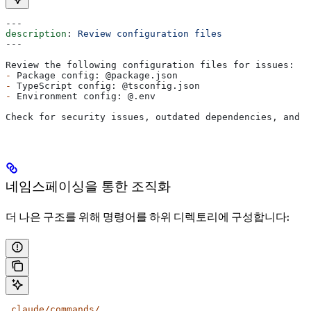
---
description
: 
Review configuration files
---
Review the following configuration files for issues:
-
 Package config: @package.json
-
 TypeScript config: @tsconfig.json
-
 Environment config: @.env
Check for security issues, outdated dependencies, and m
네임스페이싱을 통한 조직화
더 나은 구조를 위해 명령어를 하위 디렉토리에 구성합니다:
.claude/commands/