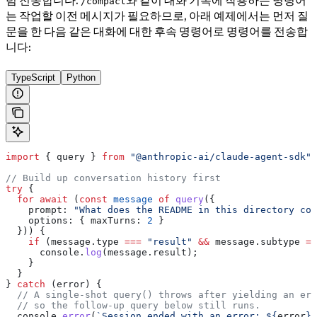
/compact
는 작업할 이전 메시지가 필요하므로, 아래 예제에서는 먼저 질
문을 한 다음 같은 대화에 대한 후속 명령어로 명령어를 전송합
니다:
TypeScript
Python
import
 { 
query
 } 
from
 "@anthropic-ai/claude-agent-sdk"
;
// Build up conversation history first
try
 {
  for
 await
 (
const
 message
 of
 query
({
    prompt:
 "What does the README in this directory cov
    options:
 { 
maxTurns:
 2
 }
  })) {
    if
 (
message
.
type
 ===
 "result"
 &&
 message
.
subtype
 ==
      console
.
log
(
message
.
result
);
    }
  }
} 
catch
 (
error
) {
  // A single-shot query() throws after yielding an err
  // so the follow-up query below still runs.
  console
.
error
(
`Session ended with an error: 
${
error
}
`