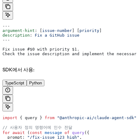
---
argument-hint
: [
issue-number
] [
priority
]
description
: 
Fix a GitHub issue
---
Fix issue #$0 with priority $1.
Check the issue description and implement the necessary
SDK에서 사용:
TypeScript
Python
import
 { 
query
 } 
from
 "@anthropic-ai/claude-agent-sdk"
;
// 사용자 정의 명령어에 인수 전달
for
 await
 (
const
 message
 of
 query
({
  prompt:
 "/fix-issue 123 high"
,