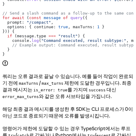
}
// Send a slash command as a follow-up to the same conv
for
 await
 (
const
 message
 of
 query
({
  prompt:
 "/compact"
,
  options:
 { 
continue:
 true
, 
maxTurns:
 1
 }
})) {
  if
 (
message
.
type
 ===
 "result"
) {
    console
.
log
(
"Command executed, result subtype:"
, 
me
    // Example output: Command executed, result subtype
  }
}
쿼리는 오류 결과로 끝날 수 있습니다. 예를 들어 작업이 완료되
기 전에
/
제한에 도달한 경우입니다. 최종
maxTurns
max_turns
결과 메시지는
를 가지며
대신
is_error: true
success
와 같은 오류 서브타입을 가집니다.
error_max_turns
해당 최종 결과 메시지를 생성한 후 SDK는 CLI 프로세스가 0이
아닌 코드로 종료되기 때문에 오류를 발생시킵니다.
명령어가 제한에 도달할 수 있는 경우 TypeScript에서는 루프
를
/
로 감싸거나 Python에서는
/
로 감싸십
try
catch
try
except