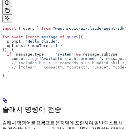
import
 { 
query
 } 
from
 "@anthropic-ai/claude-agent-sdk"
;
for
 await
 (
const
 message
 of
 query
({
  prompt:
 "Hello Claude"
,
  options:
 { 
maxTurns:
 1
 }
})) {
  if
 (
message
.
type
 ===
 "system"
 &&
 message
.
subtype
 ===
 
    console
.
log
(
"Available slash commands:"
, 
message
.
sl
    // Includes built-in commands plus bundled skills, 
    // ["clear", "compact", "context", "usage", "code-r
  }
}
슬래시 명령어 전송
슬래시 명령어를 프롬프트 문자열에 포함하여 일반 텍스트처
럼 전송합니다.
와 같이 대화 기록에 작용하는 명령어