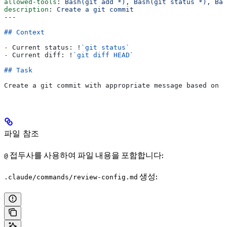
allowed-tools
: 
Bash(git add *), Bash(git status *), Bas
description
: 
Create a git commit
---
## Context
-
 Current status: !
`git status`
-
 Current diff: !
`git diff HEAD`
## Task
Create a git commit with appropriate message based on t
파일 참조
접두사를 사용하여 파일 내용을 포함합니다:
@
생성:
.claude/commands/review-config.md