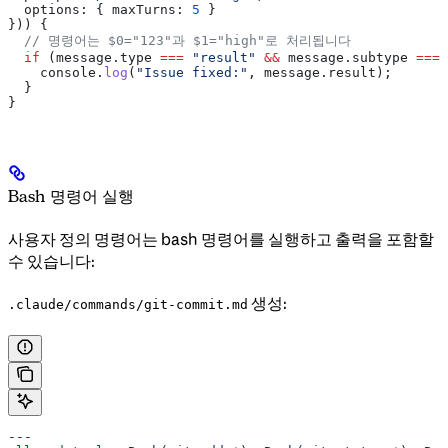
  options:
 { 
maxTurns:
 5
 }
})) {
  // 명령어는 $0="123"과 $1="high"로 처리됩니다
  if
 (
message
.
type
 ===
 "result"
 &&
 message
.
subtype
 ===
 
    console
.
log
(
"Issue fixed:"
, 
message
.
result
);
  }
}
Bash 명령어 실행
사용자 정의 명령어는 bash 명령어를 실행하고 출력을 포함할
수 있습니다:
생성:
.claude/commands/git-commit.md
---