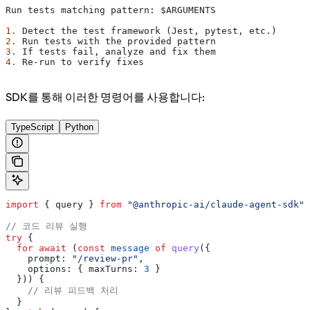
Run tests matching pattern: $ARGUMENTS
1.
 Detect the test framework (Jest, pytest, etc.)
2.
 Run tests with the provided pattern
3.
 If tests fail, analyze and fix them
4.
 Re-run to verify fixes
SDK를 통해 이러한 명령어를 사용합니다:
TypeScript
Python
import
 { 
query
 } 
from
 "@anthropic-ai/claude-agent-sdk"
;
// 코드 리뷰 실행
try
 {
  for
 await
 (
const
 message
 of
 query
({
    prompt:
 "/review-pr"
,
    options:
 { 
maxTurns:
 3
 }
  })) {
    // 리뷰 피드백 처리
  }