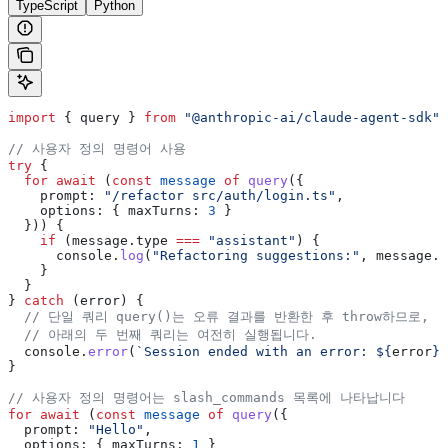
TypeScript
Python
import
 { 
query
 } 
from
 "@anthropic-ai/claude-agent-sdk"
;
// 사용자 정의 명령어 사용
try
 {
  for
 await
 (
const
 message
 of
 query
({
    prompt:
 "/refactor src/auth/login.ts"
,
    options:
 { 
maxTurns:
 3
 }
  })) {
    if
 (
message
.
type
 ===
 "assistant"
) {
      console
.
log
(
"Refactoring suggestions:"
, 
message
.
m
    }
  }
} 
catch
 (
error
) {
  // 단일 쿼리 query()는 오류 결과를 반환한 후 throw하므로,
  // 아래의 두 번째 쿼리는 여전히 실행됩니다.
  console
.
error
(
`Session ended with an error: 
${
error
}
`
}
// 사용자 정의 명령어는 slash_commands 목록에 나타납니다
for
 await
 (
const
 message
 of
 query
({
  prompt:
 "Hello"
,
  options:
 { 
maxTurns:
 1
 }