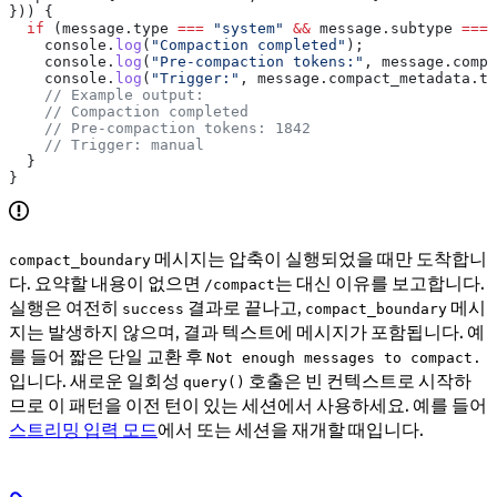
})) {
  if
 (
message
.
type
 ===
 "system"
 &&
 message
.
subtype
 ===
 
    console
.
log
(
"Compaction completed"
);
    console
.
log
(
"Pre-compaction tokens:"
, 
message
.
compa
    console
.
log
(
"Trigger:"
, 
message
.
compact_metadata
.
tr
    // Example output:
    // Compaction completed
    // Pre-compaction tokens: 1842
    // Trigger: manual
  }
}
메시지는 압축이 실행되었을 때만 도착합니
compact_boundary
다. 요약할 내용이 없으면
는 대신 이유를 보고합니다.
/compact
실행은 여전히
결과로 끝나고,
메시
success
compact_boundary
지는 발생하지 않으며, 결과 텍스트에 메시지가 포함됩니다. 예
를 들어 짧은 단일 교환 후
Not enough messages to compact.
입니다. 새로운 일회성
호출은 빈 컨텍스트로 시작하
query()
므로 이 패턴을 이전 턴이 있는 세션에서 사용하세요. 예를 들어
스트리밍 입력 모드
에서 또는 세션을 재개할 때입니다.