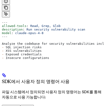
---
allowed-tools
: 
Read, Grep, Glob
description
: 
Run security vulnerability scan
model
: 
claude-opus-4-8
---
Analyze the codebase for security vulnerabilities inclu
-
 SQL injection risks
-
 XSS vulnerabilities
-
 Exposed credentials
-
 Insecure configurations
SDK에서 사용자 정의 명령어 사용
파일 시스템에서 정의되면 사용자 정의 명령어는 SDK를 통해
자동으로 사용 가능합니다: