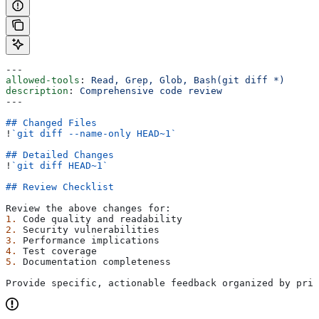
---
allowed-tools
: 
Read, Grep, Glob, Bash(git diff *)
description
: 
Comprehensive code review
---
## Changed Files
!
`git diff --name-only HEAD~1`
## Detailed Changes
!
`git diff HEAD~1`
## Review Checklist
Review the above changes for:
1.
 Code quality and readability
2.
 Security vulnerabilities
3.
 Performance implications
4.
 Test coverage
5.
 Documentation completeness
Provide specific, actionable feedback organized by prio