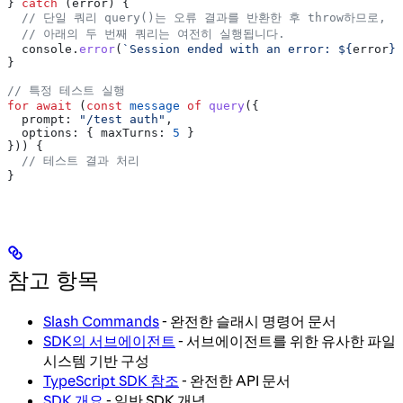
} 
catch
 (
error
) {
  // 단일 쿼리 query()는 오류 결과를 반환한 후 throw하므로,
  // 아래의 두 번째 쿼리는 여전히 실행됩니다.
  console
.
error
(
`Session ended with an error: 
${
error
}
`
}
// 특정 테스트 실행
for
 await
 (
const
 message
 of
 query
({
  prompt:
 "/test auth"
,
  options:
 { 
maxTurns:
 5
 }
})) {
  // 테스트 결과 처리
}
참고 항목
Slash Commands
- 완전한 슬래시 명령어 문서
SDK의 서브에이전트
- 서브에이전트를 위한 유사한 파일
시스템 기반 구성
TypeScript SDK 참조
- 완전한 API 문서
SDK 개요
- 일반 SDK 개념