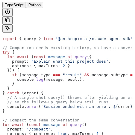
TypeScript
Python
import
 { 
query
 } 
from
 "@anthropic-ai/claude-agent-sdk"
;
// Compaction needs existing history, so have a convers
try
 {
  for
 await
 (
const
 message
 of
 query
({
    prompt:
 "Explain what this project does"
,
    options:
 { 
maxTurns:
 2
 }
  })) {
    if
 (
message
.
type
 ===
 "result"
 &&
 message
.
subtype
 ==
      console
.
log
(
message
.
result
);
    }
  }
} 
catch
 (
error
) {
  // A single-shot query() throws after yielding an err
  // so the follow-up query below still runs.
  console
.
error
(
`Session ended with an error: 
${
error
}
`
}
// Compact the same conversation
for
 await
 (
const
 message
 of
 query
({
  prompt:
 "/compact"
,
  options:
 { 
continue:
 true
, 
maxTurns:
 1
 }