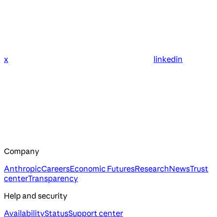
x
linkedin
Company
Anthropic
Careers
Economic Futures
Research
News
Trust
center
Transparency
Help and security
Availability
Status
Support center