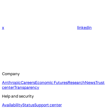
x
linkedin
Company
Anthropic
Careers
Economic Futures
Research
News
Trust
center
Transparency
Help and security
Availability
Status
Support center