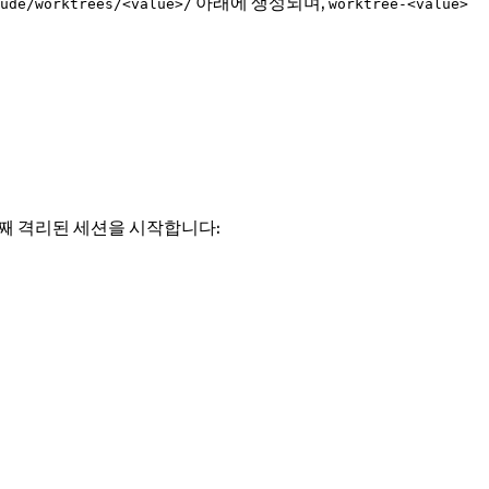
아래에 생성되며,
ude/worktrees/<value>/
worktree-<value>
번째 격리된 세션을 시작합니다: