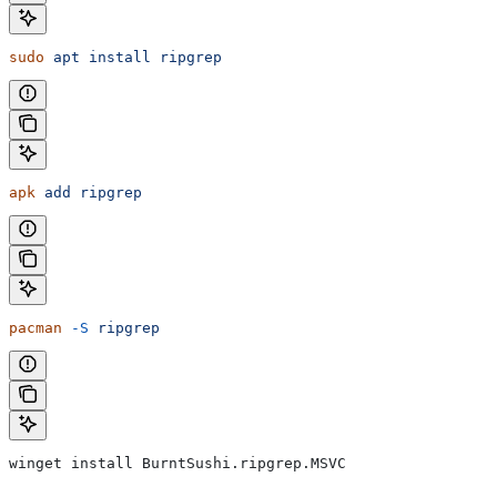
sudo
 apt
 install
 ripgrep
apk
 add
 ripgrep
pacman
 -S
 ripgrep
winget install BurntSushi.ripgrep.MSVC