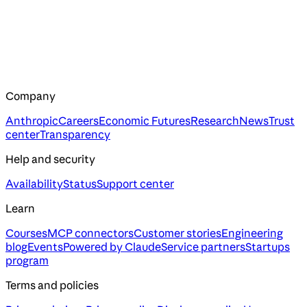
Company
Anthropic
Careers
Economic Futures
Research
News
Trust
center
Transparency
Help and security
Availability
Status
Support center
Learn
Courses
MCP connectors
Customer stories
Engineering
blog
Events
Powered by Claude
Service partners
Startups
program
Terms and policies