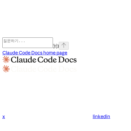
⌘
I
Claude Code Docs
home page
x
linkedin