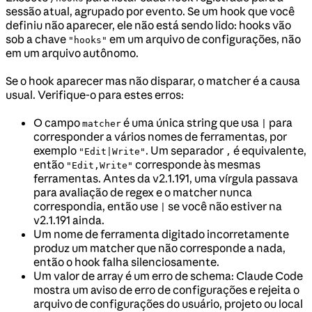
sessão atual, agrupado por evento. Se um hook que você
definiu não aparecer, ele não está sendo lido: hooks vão
sob a chave
em um arquivo de configurações, não
"hooks"
em um arquivo autônomo.
Se o hook aparecer mas não disparar, o matcher é a causa
usual. Verifique-o para estes erros:
O campo
é uma única string que usa
para
matcher
|
corresponder a vários nomes de ferramentas, por
exemplo
. Um separador
é equivalente,
"Edit|Write"
,
então
corresponde às mesmas
"Edit,Write"
ferramentas. Antes da v2.1.191, uma vírgula passava
para avaliação de regex e o matcher nunca
correspondia, então use
se você não estiver na
|
v2.1.191 ainda.
Um nome de ferramenta digitado incorretamente
produz um matcher que não corresponde a nada,
então o hook falha silenciosamente.
Um valor de array é um erro de schema: Claude Code
mostra um aviso de erro de configurações e rejeita o
arquivo de configurações do usuário, projeto ou local