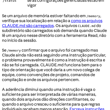
se as configurações gerenciadas estão em
/status
vigor
Se um arquivo de memória estiver faltando em
,
/memory
verifique sua localização em relação a
como os arquivos
CLAUDE.md são carregados
. Os arquivos
do
CLAUDE.md
subdiretório são carregados sob demanda quando Claude
lê um arquivo nesse diretório com a ferramenta Read, não
no início da sessão.
Se
confirmar que o arquivo foi carregado mas
/memory
Claude ainda não está seguindo uma instrução particular,
o problema provavelmente é como a instrução é escrita e
não se foi carregada. CLAUDE.md funciona bem para o
tipo de orientação que você daria a um novo colega de
equipe, como convenções de projeto, comandos de
compilação e onde os arquivos pertencem.
A aderência diminui quando uma instrução é vaga o
suficiente para ser interpretada de várias maneiras,
quando dois arquivos dão direções conflitantes, ou
quando o arquivo cresceu o suficiente para que regras
individuais recebam menos atenção.
Escreva instruções