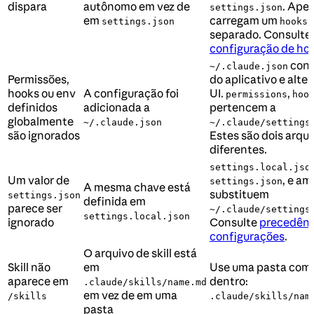
dispara
autônomo em vez de
. Ape
settings.json
em
carregam um
settings.json
hooks/
separado. Consulte
configuração de ho
cont
~/.claude.json
Permissões,
do aplicativo e alte
hooks ou env
A configuração foi
UI.
,
permissions
hoo
definidos
adicionada a
pertencem a
globalmente
~/.claude.json
~/.claude/settings
são ignorados
Estes são dois arqu
diferentes.
settings.local.jso
Um valor de
, e a
settings.json
A mesma chave está
substituem
settings.json
definida em
parece ser
~/.claude/settings
settings.local.json
ignorado
Consulte
precedênc
configurações
.
O arquivo de skill está
Skill não
em
Use uma pasta com
aparece em
dentro:
.claude/skills/name.md
em vez de em uma
/skills
.claude/skills/nam
pasta