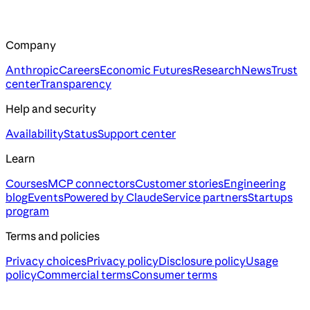
Company
Anthropic
Careers
Economic Futures
Research
News
Trust
center
Transparency
Help and security
Availability
Status
Support center
Learn
Courses
MCP connectors
Customer stories
Engineering
blog
Events
Powered by Claude
Service partners
Startups
program
Terms and policies
Privacy choices
Privacy policy
Disclosure policy
Usage
policy
Commercial terms
Consumer terms
Assistant