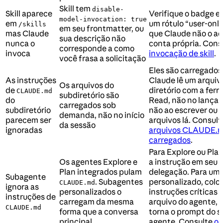
Skill tem
disable-
Skill aparece
Verifique o badge 
model-invocation: true
em
um rótulo “user-only
/skills
em seu frontmatter, ou
mas Claude
que Claude não o ac
sua descrição não
nunca o
conta própria. Cons
corresponde a como
invoca
invocação de skill
.
você frasa a solicitação
Eles são carregado
As instruções
Claude lê um arquiv
Os arquivos do
de
diretório com a fer
CLAUDE.md
subdiretório são
do
Read, não no lança
carregados sob
subdiretório
não ao escrever ou c
demanda, não no início
parecem ser
arquivos lá. Consul
da sessão
ignoradas
arquivos CLAUDE.m
carregados
.
Para Explore ou Plan
Os agentes Explore e
a instrução em seu 
Plan integrados pulam
delegação. Para um
Subagente
. Subagentes
personalizado, colo
CLAUDE.md
ignora as
personalizados o
instruções críticas 
instruções de
carregam da mesma
arquivo do agente, 
CLAUDE.md
forma que a conversa
torna o prompt do s
principal
agente. Consulte
o 