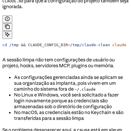
para que a configuração do projeto também seja
CLAUDE.md
ignorada.
cd
 /tmp
 && 
CLAUDE_CONFIG_DIR
=
/tmp/claude-clean
 claude
A sessão limpa não tem configurações de usuário ou
projeto, hooks, servidores MCP, plugins ou memória.
As configurações gerenciadas ainda se aplicam se
sua organização as implanta, pois vivem em um
caminho do sistema fora de
~/.claude
No Linux e Windows, você será solicitado a fazer
login novamente porque as credenciais são
armazenadas sob o diretório de configuração
No macOS, as credenciais estão no Keychain e são
transferidas para a sessão limpa
Se o problema desaparecer aqui, a causa está em algum