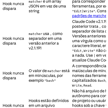
é um array
para corresponder a
matcher
Hook nunca
JSON em vez de uma
ferramentas, por e
dispara
string
. Consu
"Edit|Write"
padrões de matcher
Claude Code v2.1.19
posterior trata
co
,
separador de lista 
usa
como
matcher
,
Versões anteriores 
Hook nunca
separador em uma
uma vírgula como u
dispara
versão anterior a
caractere literal, en
v2.1.191
não co
"Edit,Write"
a nada. Use
em vez
|
atualize Claude Cod
A correspondência 
O valor de
está
maiúsculas de minú
matcher
Hook nunca
em minúsculas, por
nomes das ferramen
dispara
exemplo
capitalizados:
,
"bash"
Bash
,
.
Write
Read
Não há arquivo de 
autônomo para conf
Hooks estão definidos
de projeto ou usuári
Hook nunca
em um arquivo
hooks sob a chave
"