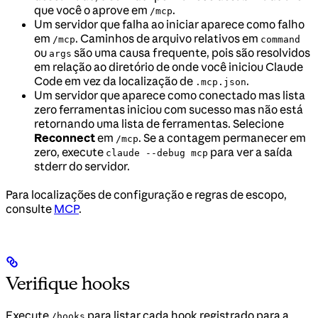
que você o aprove em
.
/mcp
Um servidor que falha ao iniciar aparece como falho
em
. Caminhos de arquivo relativos em
/mcp
command
ou
são uma causa frequente, pois são resolvidos
args
em relação ao diretório de onde você iniciou Claude
Code em vez da localização de
.
.mcp.json
Um servidor que aparece como conectado mas lista
zero ferramentas iniciou com sucesso mas não está
retornando uma lista de ferramentas. Selecione
Reconnect
em
. Se a contagem permanecer em
/mcp
zero, execute
para ver a saída
claude --debug mcp
stderr do servidor.
Para localizações de configuração e regras de escopo,
consulte
MCP
.
Verifique hooks
Execute
para listar cada hook registrado para a
/hooks