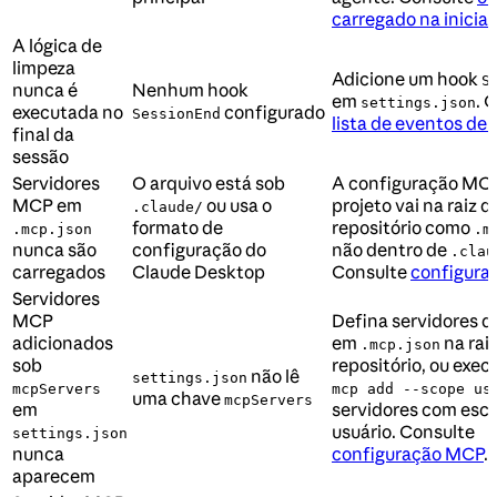
carregado na inicial
A lógica de
limpeza
Adicione um hook
S
nunca é
Nenhum hook
em
. 
settings.json
executada no
configurado
SessionEnd
lista de eventos de
final da
sessão
Servidores
O arquivo está sob
A configuração MC
MCP em
ou usa o
projeto vai na raiz d
.claude/
formato de
repositório como
.mcp.json
.m
nunca são
configuração do
não dentro de
.clau
carregados
Claude Desktop
Consulte
configura
Servidores
MCP
Defina servidores d
adicionados
em
na rai
.mcp.json
sob
repositório, ou exec
não lê
settings.json
mcpServers
mcp add --scope us
uma chave
mcpServers
em
servidores com esc
usuário. Consulte
settings.json
nunca
configuração MCP
.
aparecem