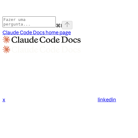
⌘
I
Claude Code Docs
home page
x
linkedin