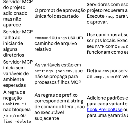
Servidor MCP
Servidores com esc
do projeto
O prompt de aprovação
projeto requerem a
adicionado
única foi descartado
Execute
para ve
/mcp
mas não
e aprovar.
aparece
Servidor MCP
Use caminhos absol
falha ao
ou
usa um
command
args
scripts locais. Exec
iniciar de
caminho de arquivo
seu
como
o
PATH
npx
alguns
relativo
funcionam como es
diretórios
Servidor MCP
As variáveis estão em
inicia sem
, que
Defina
por servi
settings.json
env
env
variáveis de
não se propaga para
de
em vez 
.mcp.json
ambiente
processos filhos MCP
esperadas
A regra de
As regras de prefixo
negação
Adicione padrões ex
correspondem à string
para cada variante,
Bash(rm *)
de comando literal, não
não bloqueia
hook PreToolUse
ou
ao executável
ou
para uma garantia dif
/bin/rm
subjacente
find -delete