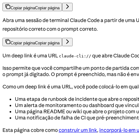
Copiar página
Copiar página
Abra uma sessão de terminal Claude Code a partir de uma U
repositório correto com o prompt correto.
Copiar página
Copiar página
Um deep link é uma URL
que abre Claude Cod
claude-cli://
Isso permite que você compartilhe um ponto de partida com
o prompt já digitado. O prompt é preenchido, mas não é env
Como um deep link é uma URL, você pode colocá-lo em qualqu
Uma etapa de runbook de incidente que abre o reposi
Um alerta de monitoramento ou dashboard que vincul
Uma página README ou wiki que abre o projeto com 
Uma notificação de falha de CI que pré-preenchiment
Esta página cobre como
construir um link
,
incorporá-lo em u