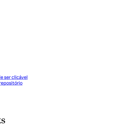
e ser clicável
repositório
ks