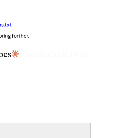
ms.txt
oring further.