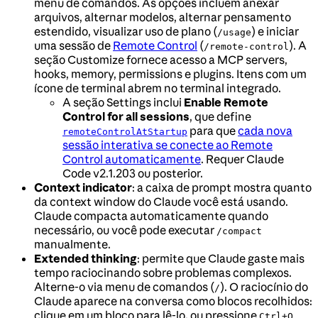
menu de comandos. As opções incluem anexar
arquivos, alternar modelos, alternar pensamento
estendido, visualizar uso de plano (
) e iniciar
/usage
uma sessão de
Remote Control
(
). A
/remote-control
seção Customize fornece acesso a MCP servers,
hooks, memory, permissions e plugins. Itens com um
ícone de terminal abrem no terminal integrado.
A seção Settings inclui
Enable Remote
Control for all sessions
, que define
para que
cada nova
remoteControlAtStartup
sessão interativa se conecte ao Remote
Control automaticamente
. Requer Claude
Code v2.1.203 ou posterior.
Context indicator
: a caixa de prompt mostra quanto
da context window do Claude você está usando.
Claude compacta automaticamente quando
necessário, ou você pode executar
/compact
manualmente.
Extended thinking
: permite que Claude gaste mais
tempo raciocinando sobre problemas complexos.
Alterne-o via menu de comandos (
). O raciocínio do
/
Claude aparece na conversa como blocos recolhidos:
clique em um bloco para lê-lo, ou pressione
Ctrl+O