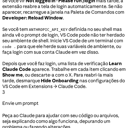
Se você vir
Not logged in · Please run /login
mais tarde, a
extensão reabre a tela de login automaticamente. Se não
aparecer, recarregue a janela na Paleta de Comandos com
Developer: Reload Window
.
Se você tem
definida no seu shell mas
ANTHROPIC_API_KEY
ainda vê o prompt de login, VS Code pode não ter herdado
seu ambiente de shell. Inicie VS Code de um terminal com
para que ele herde suas variáveis de ambiente, ou
code .
faça login com sua conta Claude em vez disso.
Depois que você faz login, uma lista de verificação
Learn
Claude Code
aparece. Trabalhe em cada item clicando em
Show me
, ou descarte-a com o X. Para reabri-la mais
tarde, desmarque
Hide Onboarding
nas configurações do
VS Code em Extensions → Claude Code.
3
Envie um prompt
Peça ao Claude para ajudar com seu código ou arquivos,
seja explicando como algo funciona, depurando um
problema ou fazendo alterações.