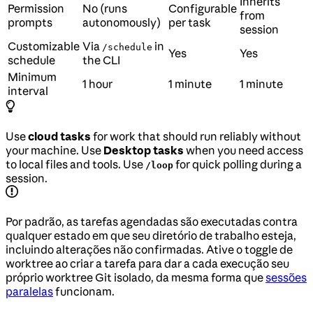
Inherits
Permission
No (runs
Configurable
from
prompts
autonomously)
per task
session
Customizable
Via
in
/schedule
Yes
Yes
schedule
the CLI
Minimum
1 hour
1 minute
1 minute
interval
Use
cloud tasks
for work that should run reliably without
your machine. Use
Desktop tasks
when you need access
to local files and tools. Use
for quick polling during a
/loop
session.
Por padrão, as tarefas agendadas são executadas contra
qualquer estado em que seu diretório de trabalho esteja,
incluindo alterações não confirmadas. Ative o toggle de
worktree ao criar a tarefa para dar a cada execução seu
próprio worktree Git isolado, da mesma forma que
sessões
paralelas
funcionam.