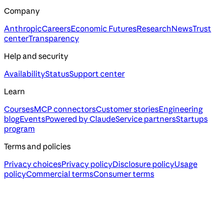
Company
Anthropic
Careers
Economic Futures
Research
News
Trust
center
Transparency
Help and security
Availability
Status
Support center
Learn
Courses
MCP connectors
Customer stories
Engineering
blog
Events
Powered by Claude
Service partners
Startups
program
Terms and policies
Privacy choices
Privacy policy
Disclosure policy
Usage
policy
Commercial terms
Consumer terms
Assistant