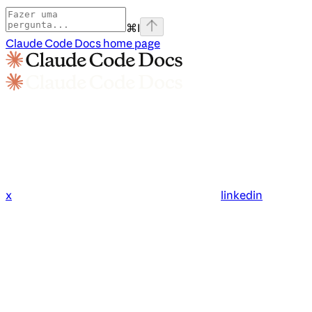
⌘
I
Claude Code Docs
home page
x
linkedin