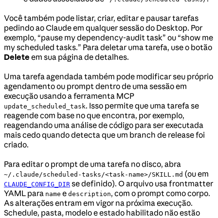
Você também pode listar, criar, editar e pausar tarefas
pedindo ao Claude em qualquer sessão do Desktop. Por
exemplo, “pause my dependency-audit task” ou “show me
my scheduled tasks.” Para deletar uma tarefa, use o botão
Delete
em sua página de detalhes.
Uma tarefa agendada também pode modificar seu próprio
agendamento ou prompt dentro de uma sessão em
execução usando a ferramenta MCP
. Isso permite que uma tarefa se
update_scheduled_task
reagende com base no que encontra, por exemplo,
reagendando uma análise de código para ser executada
mais cedo quando detecta que um branch de release foi
criado.
Para editar o prompt de uma tarefa no disco, abra
(ou em
~/.claude/scheduled-tasks/<task-name>/SKILL.md
se definido). O arquivo usa frontmatter
CLAUDE_CONFIG_DIR
YAML para
e
, com o prompt como corpo.
name
description
As alterações entram em vigor na próxima execução.
Schedule, pasta, modelo e estado habilitado não estão