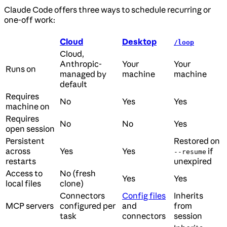
Claude Code offers three ways to schedule recurring or
one-off work:
Cloud
Desktop
/loop
Cloud,
Anthropic-
Your
Your
Runs on
managed by
machine
machine
default
Requires
No
Yes
Yes
machine on
Requires
No
No
Yes
open session
Persistent
Restored on
across
Yes
Yes
if
--resume
restarts
unexpired
Access to
No (fresh
Yes
Yes
local files
clone)
Connectors
Config files
Inherits
MCP servers
configured per
and
from
task
connectors
session