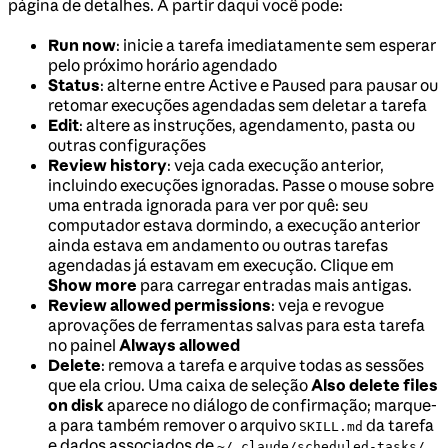
página de detalhes. A partir daqui você pode:
Run now
: inicie a tarefa imediatamente sem esperar
pelo próximo horário agendado
Status
: alterne entre Active e Paused para pausar ou
retomar execuções agendadas sem deletar a tarefa
Edit
: altere as instruções, agendamento, pasta ou
outras configurações
Review history
: veja cada execução anterior,
incluindo execuções ignoradas. Passe o mouse sobre
uma entrada ignorada para ver por quê: seu
computador estava dormindo, a execução anterior
ainda estava em andamento ou outras tarefas
agendadas já estavam em execução. Clique em
Show more
para carregar entradas mais antigas.
Review allowed permissions
: veja e revogue
aprovações de ferramentas salvas para esta tarefa
no painel
Always allowed
Delete
: remova a tarefa e arquive todas as sessões
que ela criou. Uma caixa de seleção
Also delete files
on disk
aparece no diálogo de confirmação; marque-
a para também remover o arquivo
da tarefa
SKILL.md
e dados associados de
.
~/.claude/scheduled-tasks/