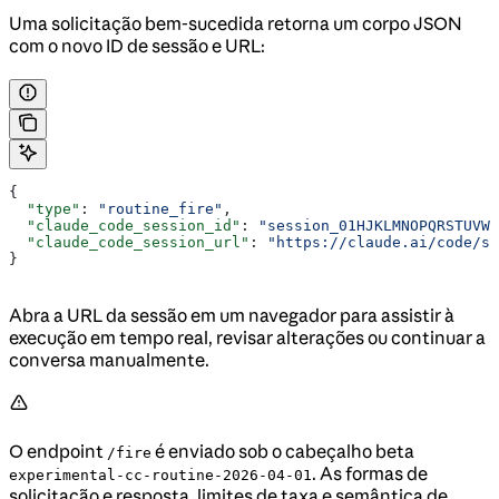
Uma solicitação bem-sucedida retorna um corpo JSON
com o novo ID de sessão e URL:
{
  "type"
: 
"routine_fire"
,
  "claude_code_session_id"
: 
"session_01HJKLMNOPQRSTUVWX
  "claude_code_session_url"
: 
"https://claude.ai/code/se
}
Abra a URL da sessão em um navegador para assistir à
execução em tempo real, revisar alterações ou continuar a
conversa manualmente.
O endpoint
é enviado sob o cabeçalho beta
/fire
. As formas de
experimental-cc-routine-2026-04-01
solicitação e resposta, limites de taxa e semântica de