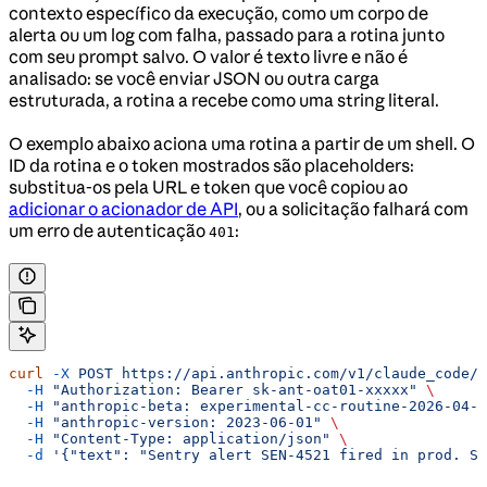
contexto específico da execução, como um corpo de
alerta ou um log com falha, passado para a rotina junto
com seu prompt salvo. O valor é texto livre e não é
analisado: se você enviar JSON ou outra carga
estruturada, a rotina a recebe como uma string literal.
O exemplo abaixo aciona uma rotina a partir de um shell. O
ID da rotina e o token mostrados são placeholders:
substitua-os pela URL e token que você copiou ao
adicionar o acionador de API
, ou a solicitação falhará com
um erro de autenticação
:
401
curl
 -X
 POST
 https://api.anthropic.com/v1/claude_code/r
  -H
 "Authorization: Bearer sk-ant-oat01-xxxxx"
 \
  -H
 "anthropic-beta: experimental-cc-routine-2026-04-0
  -H
 "anthropic-version: 2023-06-01"
 \
  -H
 "Content-Type: application/json"
 \
  -d
 '{"text": "Sentry alert SEN-4521 fired in prod. St