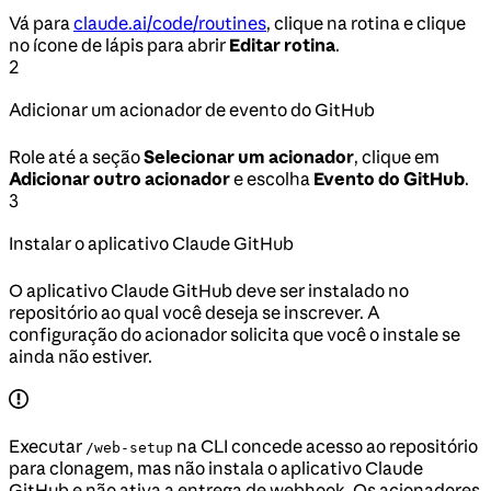
Vá para
claude.ai/code/routines
, clique na rotina e clique
no ícone de lápis para abrir
Editar rotina
.
2
Adicionar um acionador de evento do GitHub
Role até a seção
Selecionar um acionador
, clique em
Adicionar outro acionador
e escolha
Evento do GitHub
.
3
Instalar o aplicativo Claude GitHub
O aplicativo Claude GitHub deve ser instalado no
repositório ao qual você deseja se inscrever. A
configuração do acionador solicita que você o instale se
ainda não estiver.
Executar
na CLI concede acesso ao repositório
/web-setup
para clonagem, mas não instala o aplicativo Claude
GitHub e não ativa a entrega de webhook. Os acionadores