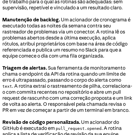
de trabalho para o qual as rotinas são adequadas: sem
supervisão, repetível e vinculado a um resultado claro.
Manutenção de backlog.
Um acionador de cronograma é
executado todas as noites da semana contra seu
rastreador de problemas via um conector. A rotina lê os
problemas abertos desde a última execução, aplica
rótulos, atribui proprietários com base na área de código
referenciada e publica um resumo no Slack para que a
equipe comece o dia com uma fila organizada.
Triagem de alertas.
Sua ferramenta de monitoramento
chama o endpoint da API da rotina quando um limite de
erro é ultrapassado, passando o corpo do alerta como
. A rotina extrai o rastreamento de pilha, correlaciona-
text
o com commits recentes no repositório e abre um pull
request de rascunho com uma correção proposta e um link
de volta ao alerta. O responsável pela chamada revisa o
PR em vez de começar a partir de um terminal em branco.
Revisão de código personalizada.
Um acionador do
GitHub é executado em
. A rotina
pull_request.opened
aplica a lista de verificação de revisão da sua equipe,