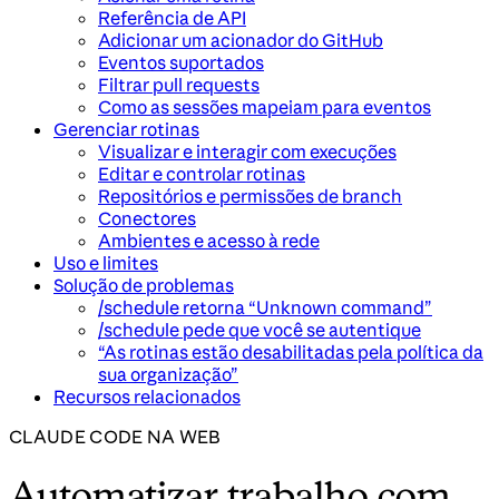
Referência de API
Adicionar um acionador do GitHub
Eventos suportados
Filtrar pull requests
Como as sessões mapeiam para eventos
Gerenciar rotinas
Visualizar e interagir com execuções
Editar e controlar rotinas
Repositórios e permissões de branch
Conectores
Ambientes e acesso à rede
Uso e limites
Solução de problemas
/schedule retorna “Unknown command”
/schedule pede que você se autentique
“As rotinas estão desabilitadas pela política da
sua organização”
Recursos relacionados
CLAUDE CODE NA WEB
Automatizar trabalho com