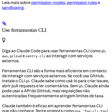
Leia mais sobre
permission modes
,
permission rules
e
sandboxing
.
Use ferramentas CLI
Diga ao Claude Code para usar ferramentas CLI como
,
gh
,
e
ao interagir com serviços
aws
gcloud
sentry-cli
externos.
Ferramentas CLI são a forma mais eficiente em contexto
de interagir com serviços externos. Se você usa GitHub,
instale o CLI
. Claude sabe como usá-lo para criar issues,
gh
abrir pull requests e ler comentários. Sem
, Claude ainda
gh
pode usar a API do GitHub, mas requisições não
autenticadas frequentemente atingem limites de taxa.
Claude também é eficaz em aprender ferramentas CLI
que não conhece. Tente prompts como
Use 'foo-cli-tool