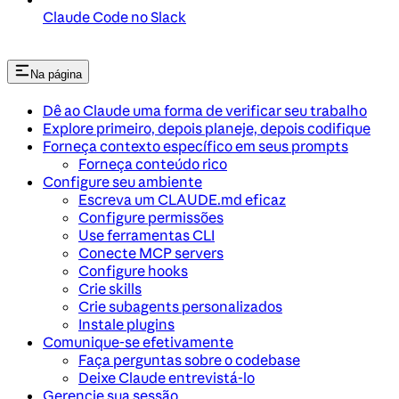
Claude Code no Slack
Na página
Dê ao Claude uma forma de verificar seu trabalho
Explore primeiro, depois planeje, depois codifique
Forneça contexto específico em seus prompts
Forneça conteúdo rico
Configure seu ambiente
Escreva um CLAUDE.md eficaz
Configure permissões
Use ferramentas CLI
Conecte MCP servers
Configure hooks
Crie skills
Crie subagents personalizados
Instale plugins
Comunique-se efetivamente
Faça perguntas sobre o codebase
Deixe Claude entrevistá-lo
Gerencie sua sessão