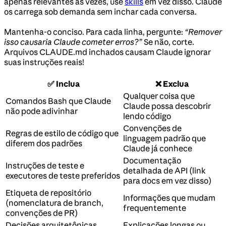
apenas relevantes às vezes, use
skills
em vez disso. Claude
os carrega sob demanda sem inchar cada conversa.
Mantenha-o conciso. Para cada linha, pergunte:
“Remover
isso causaria Claude cometer erros?”
Se não, corte.
Arquivos CLAUDE.md inchados causam Claude ignorar
suas instruções reais!
✅ Inclua
❌ Exclua
Qualquer coisa que
Comandos Bash que Claude
Claude possa descobrir
não pode adivinhar
lendo código
Convenções de
Regras de estilo de código que
linguagem padrão que
diferem dos padrões
Claude já conhece
Documentação
Instruções de teste e
detalhada de API (link
executores de teste preferidos
para docs em vez disso)
Etiqueta de repositório
Informações que mudam
(nomenclatura de branch,
frequentemente
convenções de PR)
Decisões arquitetônicas
Explicações longas ou