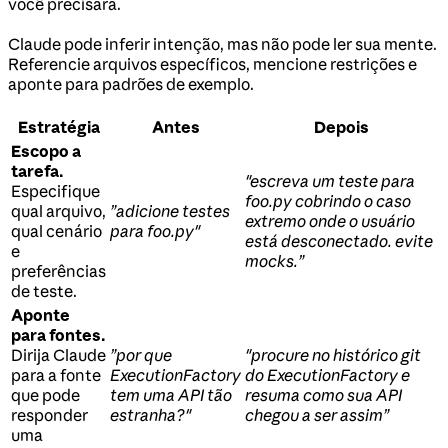
você precisará.
Claude pode inferir intenção, mas não pode ler sua mente.
Referencie arquivos específicos, mencione restrições e
aponte para padrões de exemplo.
Estratégia
Antes
Depois
Escopo a
tarefa.
"escreva um teste para
Especifique
foo.py cobrindo o caso
qual arquivo,
”adicione testes
extremo onde o usuário
qual cenário
para foo.py"
está desconectado. evite
e
mocks.”
preferências
de teste.
Aponte
para fontes.
Dirija Claude
”por que
"procure no histórico git
para a fonte
ExecutionFactory
do ExecutionFactory e
que pode
tem uma API tão
resuma como sua API
responder
estranha?"
chegou a ser assim”
uma