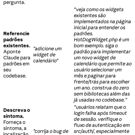
pergunta.
"veja como os widgets
existentes são
implementados na página
inicial para entender os
Referencie
padrões.
padrões
HotDogWidget.php é um
existentes.
bom exemplo. siga o
”adicione um
Aponte
padrão para implementar
widget de
Claude para
um novo widget de
calendário"
padrões em
calendário que permite ao
seu
usuário selecionar um
codebase.
mês e paginar para
frente/trás para escolher
um ano. construa do zero
sem bibliotecas além das
já usadas no codebase.”
"usuários relatam que o
Descreva o
login falha após timeout
sintoma.
de sessão. verifique o
Forneça o
fluxo de autenticação em
sintoma, a
”corrija o bug de
src/auth/, especialmente
localização