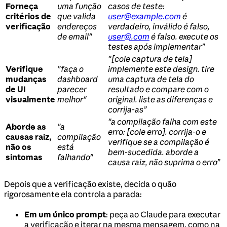
Forneça
uma função
casos de teste:
critérios de
que valida
user@example.com
é
verificação
endereços
verdadeiro, inválido é falso,
de email"
user@.com
é falso. execute os
testes após implementar”
"[cole captura de tela]
Verifique
”faça o
implemente este design. tire
mudanças
dashboard
uma captura de tela do
de UI
parecer
resultado e compare com o
visualmente
melhor"
original. liste as diferenças e
corrija-as”
"a compilação falha com este
Aborde as
”a
erro: [cole erro]. corrija-o e
causas raiz,
compilação
verifique se a compilação é
não os
está
bem-sucedida. aborde a
sintomas
falhando"
causa raiz, não suprima o erro”
Depois que a verificação existe, decida o quão
rigorosamente ela controla a parada:
Em um único prompt
: peça ao Claude para executar
a verificação e iterar na mesma mensagem, como na