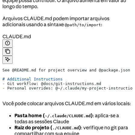
equipe possa contribuir. O arquivo aumenta em valor ao
longo do tempo.
Arquivos CLAUDE.md podem importar arquivos
adicionais usando a sintaxe
:
@path/to/import
CLAUDE.md
See @README.md for project overview and @package.json f
# Additional Instructions
-
 Git workflow: @docs/git-instructions.md
-
 Personal overrides: @~/.claude/my-project-instruction
Você pode colocar arquivos CLAUDE.md em vários locais:
Pasta home (
)
: aplica-se a
~/.claude/CLAUDE.md
todas as sessões Claude
Raiz do projeto (
)
: verifique no git para
./CLAUDE.md
compartilhar com sua equipe