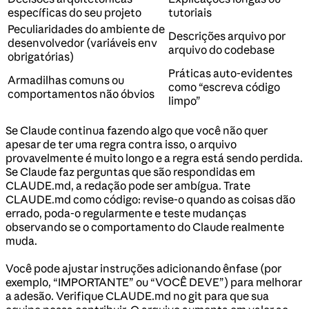
específicas do seu projeto
tutoriais
Peculiaridades do ambiente de
Descrições arquivo por
desenvolvedor (variáveis env
arquivo do codebase
obrigatórias)
Práticas auto-evidentes
Armadilhas comuns ou
como “escreva código
comportamentos não óbvios
limpo”
Se Claude continua fazendo algo que você não quer
apesar de ter uma regra contra isso, o arquivo
provavelmente é muito longo e a regra está sendo perdida.
Se Claude faz perguntas que são respondidas em
CLAUDE.md, a redação pode ser ambígua. Trate
CLAUDE.md como código: revise-o quando as coisas dão
errado, poda-o regularmente e teste mudanças
observando se o comportamento do Claude realmente
muda.
Você pode ajustar instruções adicionando ênfase (por
exemplo, “IMPORTANTE” ou “VOCÊ DEVE”) para melhorar
a adesão. Verifique CLAUDE.md no git para que sua