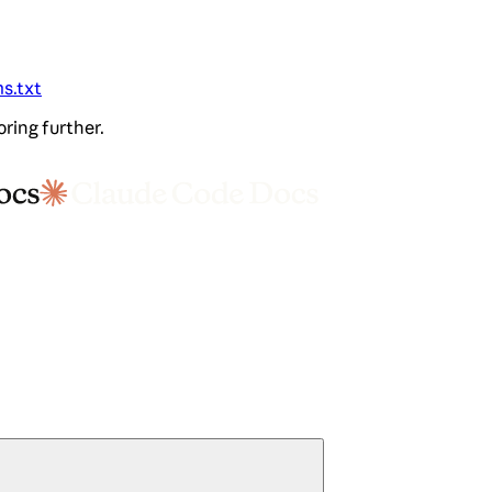
ms.txt
oring further.