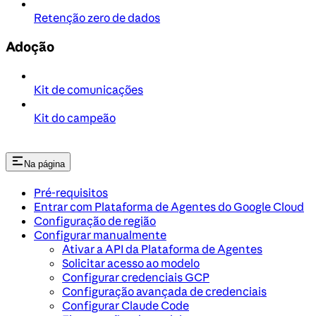
Retenção zero de dados
Adoção
Kit de comunicações
Kit do campeão
Na página
Pré-requisitos
Entrar com Plataforma de Agentes do Google Cloud
Configuração de região
Configurar manualmente
Ativar a API da Plataforma de Agentes
Solicitar acesso ao modelo
Configurar credenciais GCP
Configuração avançada de credenciais
Configurar Claude Code