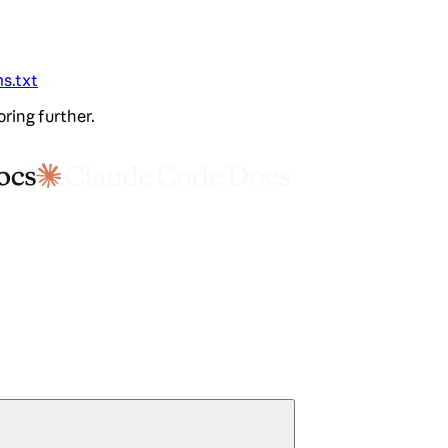
ms.txt
oring further.