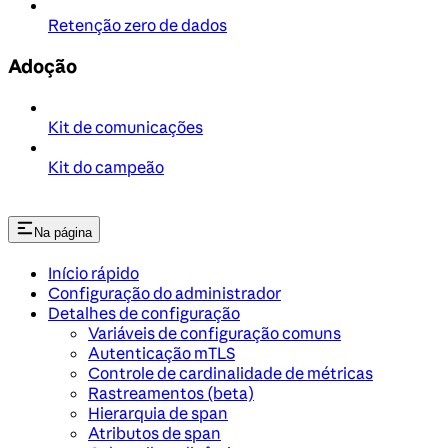
Retenção zero de dados
Adoção
Kit de comunicações
Kit do campeão
Na página
Início rápido
Configuração do administrador
Detalhes de configuração
Variáveis de configuração comuns
Autenticação mTLS
Controle de cardinalidade de métricas
Rastreamentos (beta)
Hierarquia de span
Atributos de span