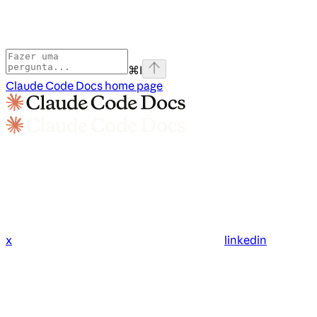
⌘
I
Claude Code Docs
home page
x
linkedin