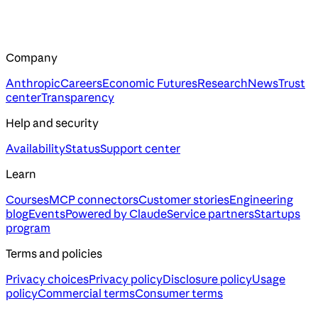
Company
Anthropic
Careers
Economic Futures
Research
News
Trust
center
Transparency
Help and security
Availability
Status
Support center
Learn
Courses
MCP connectors
Customer stories
Engineering
blog
Events
Powered by Claude
Service partners
Startups
program
Terms and policies
Privacy choices
Privacy policy
Disclosure policy
Usage
policy
Commercial terms
Consumer terms