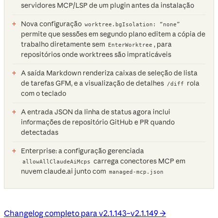
servidores MCP/LSP de um plugin antes da instalação
Nova configuração
worktree.bgIsolation: “none”
permite que sessões em segundo plano editem a cópia de
trabalho diretamente sem
, para
EnterWorktree
repositórios onde worktrees são impraticáveis
A saída Markdown renderiza caixas de seleção de lista
de tarefas GFM, e a visualização de detalhes
rola
/diff
com o teclado
A entrada JSON da linha de status agora inclui
informações de repositório GitHub e PR quando
detectadas
Enterprise: a configuração gerenciada
carrega conectores MCP em
allowAllClaudeAiMcps
nuvem claude.ai junto com
managed-mcp.json
Changelog completo para v2.1.143–v2.1.149 →