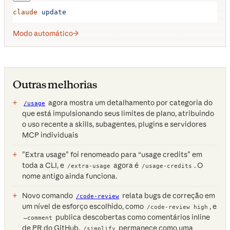
claude
 update
Modo automático
Outras melhorias
agora mostra um detalhamento por categoria do
/usage
que está impulsionando seus limites de plano, atribuindo
o uso recente a skills, subagentes, plugins e servidores
MCP individuais
”Extra usage” foi renomeado para “usage credits” em
toda a CLI, e
agora é
. O
/extra-usage
/usage-credits
nome antigo ainda funciona.
Novo comando
relata bugs de correção em
/code-review
um nível de esforço escolhido, como
, e
/code-review high
publica descobertas como comentários inline
—comment
de PR do GitHub.
permanece como uma
/simplify