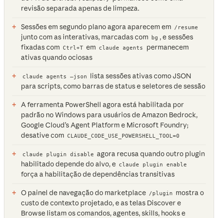
revisão separada apenas de limpeza.
Sessões em segundo plano agora aparecem em
/resume
junto com as interativas, marcadas com
, e sessões
bg
fixadas com
em
permanecem
Ctrl+T
claude agents
ativas quando ociosas
lista sessões ativas como JSON
claude agents —json
para scripts, como barras de status e seletores de sessão
A ferramenta PowerShell agora está habilitada por
padrão no Windows para usuários de Amazon Bedrock,
Google Cloud’s Agent Platform e Microsoft Foundry;
desative com
CLAUDE_CODE_USE_POWERSHELL_TOOL=0
agora recusa quando outro plugin
claude plugin disable
habilitado depende do alvo, e
claude plugin enable
força a habilitação de dependências transitivas
O painel de navegação do marketplace
mostra o
/plugin
custo de contexto projetado, e as telas Discover e
Browse listam os comandos, agentes, skills, hooks e