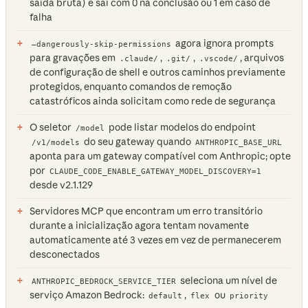
saída bruta) e sai com 0 na conclusão ou 1 em caso de
falha
agora ignora prompts
—dangerously-skip-permissions
para gravações em
,
,
, arquivos
.claude/
.git/
.vscode/
de configuração de shell e outros caminhos previamente
protegidos, enquanto comandos de remoção
catastróficos ainda solicitam como rede de segurança
O seletor
pode listar modelos do endpoint
/model
do seu gateway quando
/v1/models
ANTHROPIC_BASE_URL
aponta para um gateway compatível com Anthropic; opte
por
CLAUDE_CODE_ENABLE_GATEWAY_MODEL_DISCOVERY=1
desde v2.1.129
Servidores MCP que encontram um erro transitório
durante a inicialização agora tentam novamente
automaticamente até 3 vezes em vez de permanecerem
desconectados
seleciona um nível de
ANTHROPIC_BEDROCK_SERVICE_TIER
serviço Amazon Bedrock:
,
ou
default
flex
priority