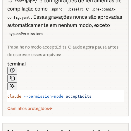
e configurações de ferramentas de
~/.config/git/
compilação como
,
e
.npmrc
.bazelrc
.pre-commit-
. Essas gravações nunca são aprovadas
config.yaml
automaticamente em nenhum modo, exceto
.
bypassPermissions
Trabalhe no modo acceptEdits; Claude agora pausa antes
de escrever esses arquivos:
terminal
claude
 --permission-mode
 acceptEdits
Caminhos protegidos