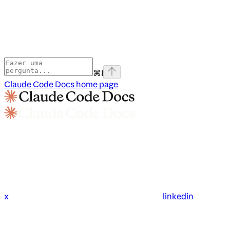
⌘
I
Claude Code Docs
home page
x
linkedin