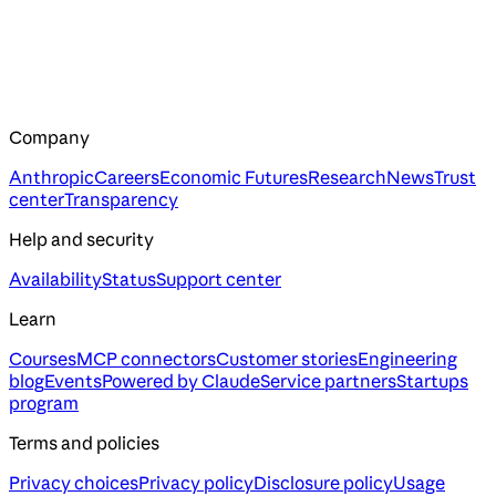
Company
Anthropic
Careers
Economic Futures
Research
News
Trust
center
Transparency
Help and security
Availability
Status
Support center
Learn
Courses
MCP connectors
Customer stories
Engineering
blog
Events
Powered by Claude
Service partners
Startups
program
Terms and policies
Privacy choices
Privacy policy
Disclosure policy
Usage