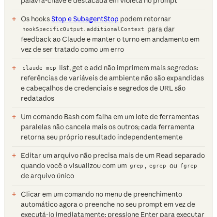
palavra-chave é destacada em violeta no prompt
Os hooks
Stop e SubagentStop
podem retornar
para dar
hookSpecificOutput.additionalContext
feedback ao Claude e manter o turno em andamento em
vez de ser tratado como um erro
list, get e add não imprimem mais segredos:
claude mcp
referências de variáveis de ambiente não são expandidas
e cabeçalhos de credenciais e segredos de URL são
redatados
Um comando Bash com falha em um lote de ferramentas
paralelas não cancela mais os outros; cada ferramenta
retorna seu próprio resultado independentemente
Editar um arquivo não precisa mais de um Read separado
quando você o visualizou com um
,
ou
grep
egrep
fgrep
de arquivo único
Clicar em um comando no menu de preenchimento
automático agora o preenche no seu prompt em vez de
executá-lo imediatamente; pressione Enter para executar