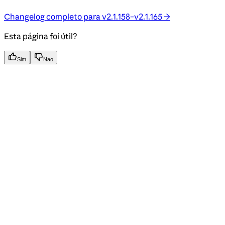
Changelog completo para v2.1.158–v2.1.165 →
Esta página foi útil?
Sim
Nao